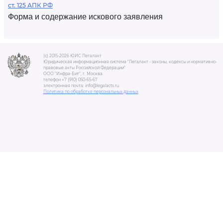
ст. 125 АПК РФ
Форма и содержание искового заявления
(c) 2015-2026 ЮИС Легалакт
Юридическая информационная система "Легалакт - законы, кодексы и нормативно-
правовые акты Российской Федерации"
ООО "Инфра-Бит", г. Москва.
телефон +7 (910) 050-65-67
электронная почта: info@legalacts.ru
Политика по обработке персональных данных