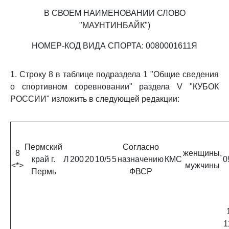
В СВОЕМ НАИМЕНОВАНИИ СЛОВО
"МАУНТИНБАЙК")
НОМЕР-КОД ВИДА СПОРТА: 0080001611Я
1. Строку 8 в таблице подраздела 1 "Общие сведения
о спортивном соревновании" раздела V "КУБОК
РОССИИ" изложить в следующей редакции:
Пермский
Согласно
8
женщины,
край г.
Л
200
20
10/5
5
назначению
КМС
0
<*>
мужчины
Пермь
ФВСР
1