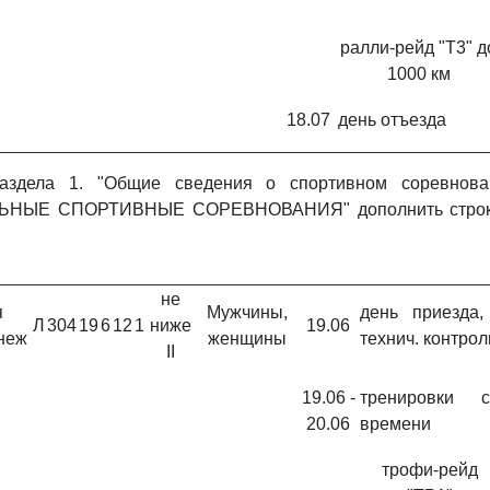
ралли-рейд "Т3" д
1000 км
18.07
день отъезда
здела 1. "Общие сведения о спортивном соревнован
НЫЕ СПОРТИВНЫЕ СОРЕВНОВАНИЯ" дополнить строко
не
я
Мужчины,
день приезда,
Л
304
19
6
12
1
ниже
19.06
онеж
женщины
технич. контрол
II
19.06 -
тренировки 
20.06
времени
трофи-рейд