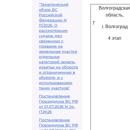
"Тематический
Волгоградска
обзор ВС
Российской
область,
Федерации N
7
11/2026. О
г. Волгоград
рассмотрении
судами дел,
4 этап
связанных с
правами на
земельные участки
отдельных
категорий земель,
изъятых из оборота
и ограниченных в
обороте, и с
использованием
таких участков"
Постановление
Президиума ВС РФ
от 01.07.2026 N 24-
ПЭК26
Постановление
Президиума ВС РФ