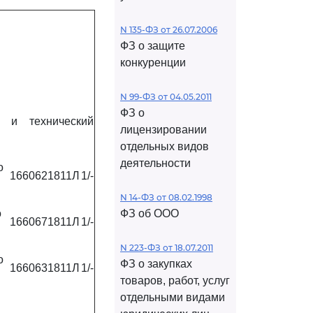
N 135-ФЗ от 26.07.2006
ФЗ о защите
конкуренции
N 99-ФЗ от 04.05.2011
ФЗ о
й и технический
лицензировании
отдельных видов
деятельности
о
1660621811Л
1/-
N 14-ФЗ от 08.02.1998
о
ФЗ об ООО
1660671811Л
1/-
N 223-ФЗ от 18.07.2011
о
ФЗ о закупках
1660631811Л
1/-
товаров, работ, услуг
отдельными видами