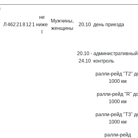
я
не
Мужчины,
Л
462
21
8
12
1
ниже
20.10
день приезда
женщины
I
20.10 -
административны
24.10
контроль
ралли-рейд "Т2" д
1000 км
ралли-рейд "R" д
1000 км
ралли-рейд "Т3" д
1000 км
ралли-рейд