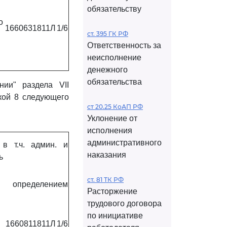
обязательству
о
1660631811Л
1/6
ст. 395 ГК РФ
Ответственность за
неисполнение
денежного
обязательства
ии" раздела VII
й 8 следующего
ст 20.25 КоАП РФ
Уклонение от
исполнения
административного
 в т.ч. админ. и
наказания
ь
ст. 81 ТК РФ
с определением
Расторжение
трудового договора
по инициативе
1660811811Л
1/6