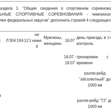
здела 1. "Общие сведения о спортивном соревнова
ЬНЫЕ СПОРТИВНЫЕ СОРЕВНОВАНИЯ - чемпионат
более федеральных округов" дополнить строкой 4 следующег
й
не
Мужчины,
день приезда, в т.
й
Л
304
19
6
12
1
ниже
16.07
женщины
контроль
II
16.07 -
тренировки с
18.07
времени
ралли-рейд
"абсолютный" до
1000 км
я
ралли-рейд "Т2" д
1000 км