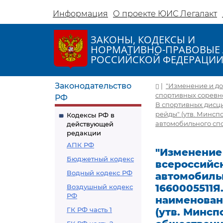
Информация
О проекте ЮИС Легалакт
ЗАКОНЫ, КОДЕКСЫ И
НОРМАТИВНО-ПРАВОВЫЕ 
РОССИЙСКОЙ ФЕДЕРАЦИ
Законодательство
|
"Изменение и д
спортивных соревно
РФ
В спортивных дисци
рейды" (утв. Минсп
Кодексы РФ в
автомобильного сп
действующей
редакции
АПК РФ
"Изменение
Бюджетный кодекс
всероссийс
Водный кодекс РФ
автомобильн
1660005511Я
Воздушный кодекс
РФ
наименовани
ГК РФ часть 1
(утв. Минсп