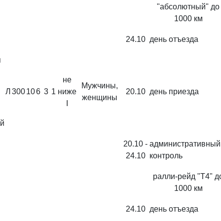
"абсолютный" до
1000 км
24.10
день отъезда
я
не
Мужчины,
Л
300
10
6
3
1
ниже
20.10
день приезда
женщины
I
й
20.10 -
административны
24.10
контроль
ралли-рейд "Т4" д
1000 км
24.10
день отъезда