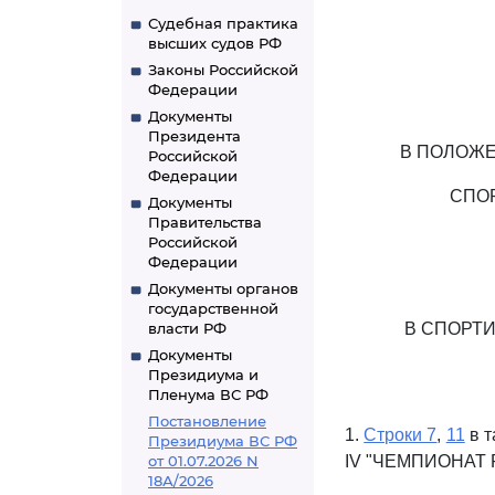
Судебная практика
высших судов РФ
Законы Российской
Федерации
Документы
Президента
В ПОЛОЖ
Российской
Федерации
СПО
Документы
Правительства
Российской
Федерации
Документы органов
государственной
власти РФ
В СПОРТ
Документы
Президиума и
Пленума ВС РФ
Постановление
1.
Строки 7
,
11
в т
Президиума ВС РФ
от 01.07.2026 N
IV "ЧЕМПИОНАТ Р
18А/2026