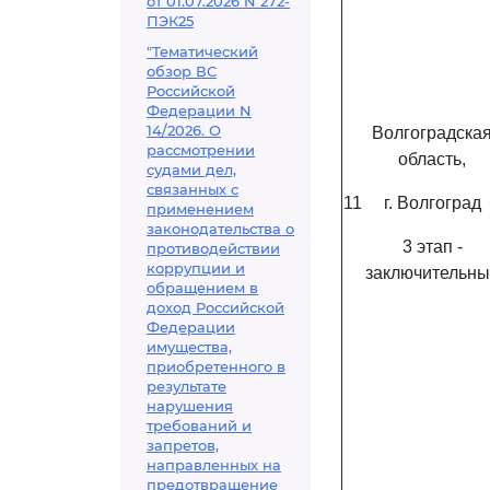
от 01.07.2026 N 272-
ПЭК25
"Тематический
обзор ВС
Российской
Федерации N
14/2026. О
Волгоградска
рассмотрении
область,
судами дел,
связанных с
11
г. Волгоград
применением
законодательства о
3 этап -
противодействии
коррупции и
заключительны
обращением в
доход Российской
Федерации
имущества,
приобретенного в
результате
нарушения
требований и
запретов,
направленных на
предотвращение