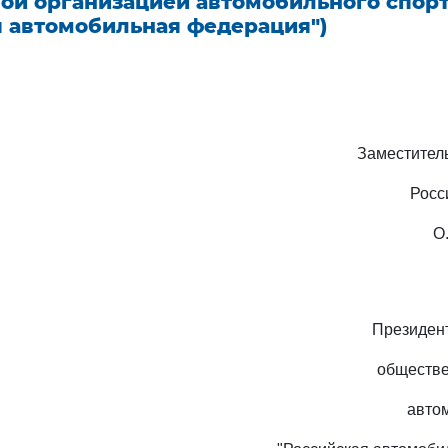
ой организацией автомобильного спор
я автомобильная федерация")
Заместител
Росс
О
Президен
обществе
авто