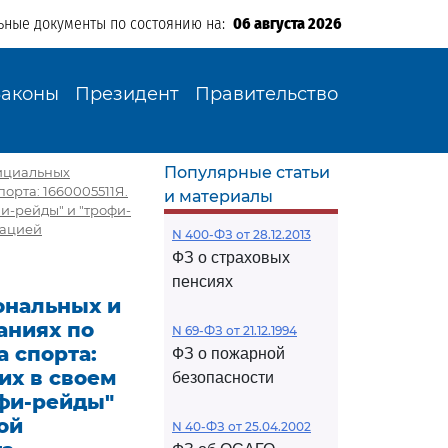
ьные документы по состоянию на:
06 августа 2026
Законы
Президент
Правительство
Популярные статьи
ициальных
орта: 1660005511Я.
и материалы
и-рейды" и "трофи-
зацией
N 400-ФЗ от 28.12.2013
ФЗ о страховых
пенсиях
ональных и
аниях по
N 69-ФЗ от 21.12.1994
а спорта:
ФЗ о пожарной
их в своем
безопасности
офи-рейды"
ой
N 40-ФЗ от 25.04.2002