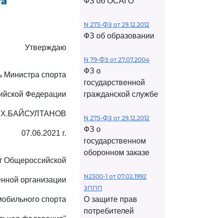
та
ФЗ об ОСАГО
N 273-ФЗ от 29.12.2012
ФЗ об образовании
Утверждаю
N 79-ФЗ от 27.07.2004
ФЗ о
ь Министра спорта
государственной
ийской Федерации
гражданской службе
.Х.БАЙСУЛТАНОВ
N 275-ФЗ от 29.12.2012
ФЗ о
07.06.2021 г.
государственном
оборонном заказе
т Общероссийской
N2300-1 от 07.02.1992
нной организации
ЗППП
мобильного спорта
О защите прав
потребителей