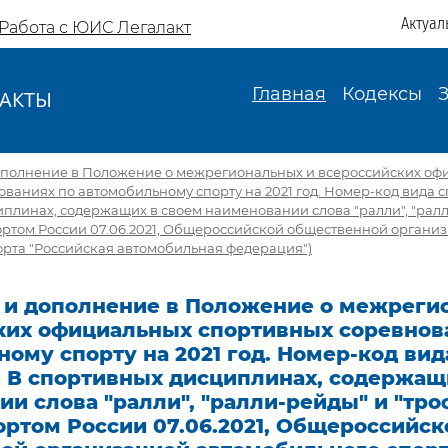
Актуал
Работа с ЮИС Легалакт
Главная
Кодексы
АКТЫ
И
ополнение в Положение о межрегиональных и всероссийских оф
ваниях по автомобильному спорту на 2021 год. Номер-код вида сп
плинах, содержащих в своем наименовании слова "ралли", "ралл
ортом России 07.06.2021, Общероссийской общественной органи
орта "Российская автомобильная федерация")
 и дополнение в Положение о межреги
ких официальных спортивных соревнов
ому спорту на 2021 год. Номер-код вид
. В спортивных дисциплинах, содержащ
и слова "ралли", "ралли-рейды" и "тр
ортом России 07.06.2021, Общероссийск