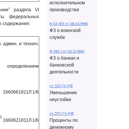
исполнительном
нии" раздела VI
производстве
ы федеральных
о содержания:
N 53-ФЗ от 28.03.1998
ФЗ о воинской
службе
ч. админ. и технич.
N 395-1 от 02.12.1990
ФЗ о банках и
банковской
 определением
деятельности
ст. 333 ГК РФ
1660661811Л
1/6
Уменьшение
неустойки
ст. 317.1 ГК РФ
о
1660621811Л
1/6
Проценты по
денежному