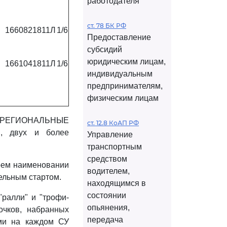
работодателя
ст. 78 БК РФ
1660821811Л
1/6
Предоставление
субсидий
юридическим лицам,
1661041811Л
1/6
индивидуальным
предпринимателям,
физическим лицам
МЕЖРЕГИОНАЛЬНЫЕ
ст. 12.8 КоАП РФ
, двух и более
Управление
транспортным
средством
воем наименовании
водителем,
дельным стартом.
находящимся в
состоянии
ралли" и "трофи-
опьянения,
очков, набранных
передача
ами на каждом СУ