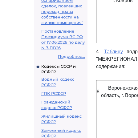
оспариванием
г. Ковров
сделок, повлекших
переход права
собственности на
жилые помещения"
Постановление
Президиума ВС РФ
от 17.06.2026 по делу
N 7-ПВ26
4.
Таблицу
подра
Подробнее...
"МЕЖРЕГИОНАЛЬ
Кодексы СССР и
содержания:
РСФСР
Водный кодекс
РСФСР
Воронежска
8
ГПК РСФСР
область, г. Вор
Гражданский
кодекс РСФСР
Жилищный кодекс
РСФСР
Земельный кодекс
РСФСР