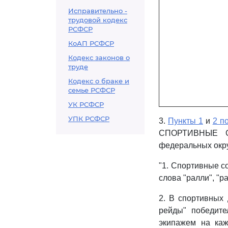
Исправительно -
трудовой кодекс
РСФСР
КоАП РСФСР
Кодекс законов о
труде
Кодекс о браке и
семье РСФСР
УК РСФСР
УПК РСФСР
3.
Пункты 1
и
2 п
СПОРТИВНЫЕ СО
федеральных окру
"1. Спортивные с
слова "ралли", "
2. В спортивных
рейды" победите
экипажем на каж