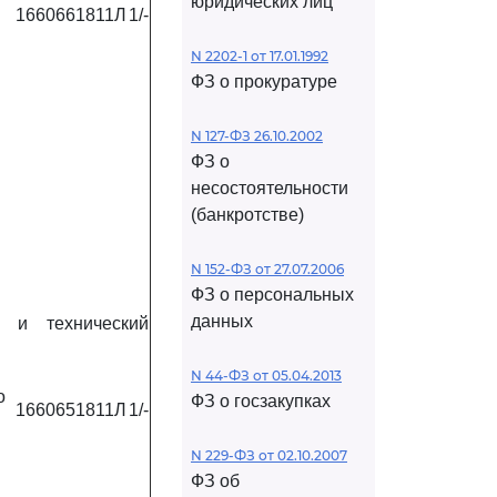
юридических лиц
1660661811Л
1/-
N 2202-1 от 17.01.1992
ФЗ о прокуратуре
N 127-ФЗ 26.10.2002
ФЗ о
несостоятельности
(банкротстве)
N 152-ФЗ от 27.07.2006
ФЗ о персональных
данных
й и технический
N 44-ФЗ от 05.04.2013
о
ФЗ о госзакупках
1660651811Л
1/-
N 229-ФЗ от 02.10.2007
ФЗ об