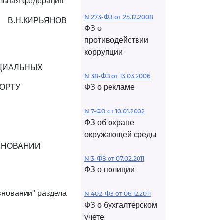
льная федерация"
N 273-ФЗ от 25.12.2008
В.Н.КИРЬЯНОВ
ФЗ о
противодействии
коррупции
ЦИАЛЬНЫХ
N 38-ФЗ от 13.03.2006
ОРТУ
ФЗ о рекламе
N 7-ФЗ от 10.01.2002
ФЗ об охране
окружающей среды
ЕНОВАНИИ
N 3-ФЗ от 07.02.2011
ФЗ о полиции
вновании" раздела
N 402-ФЗ от 06.12.2011
ФЗ о бухгалтерском
учете