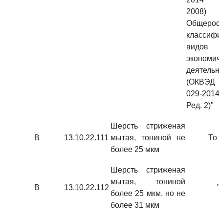
200
Общерос
классиф
видов
экономи
деятель
(ОКВЭД
029-201
Ред. 2)"
Шерсть стриженая
В
13.10.22.111
мытая, тониной не
То
более 25 мкм
Шерсть стриженая
мытая, тониной
В
13.10.22.112
более 25 мкм, но не
более 31 мкм