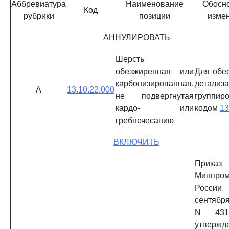
Аббревиатура
Наименование
Обосн
Код
рубрики
позиции
изме
АННУЛИРОВАТЬ
Шерсть
обезжиренная или
Для обе
карбонизированная,
детализ
А
13.10.22.000
не подвергнутая
группи
кардо- или
кодом
13
гребнечесанию
ВКЛЮЧИТЬ
Приказ
Минпром
России
сентября
N 431
утвержд