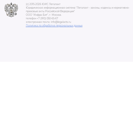
(c) 2015-2026 ЮИС Легалакт
Юридическая информационная система "Легалакт - законы, кодексы и нормативно-
правовые акты Российской Федерации"
ООО "Инфра-Бит", г. Москва.
телефон +7 (910) 050-65-67
электронная почта: info@legalacts.ru
Политика по обработке персональных данных