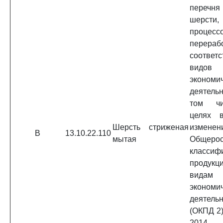
перечн
шерсти,
процес
перера
соответ
видов
экономи
деятель
том ч
целях в
Шерсть стриженая
измен
В
13.10.22.110
мытая
Общерос
классиф
продук
видам
экономи
деятель
(ОКПД 2)
2014 