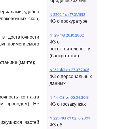
юридических лиц
териалами; удобно
N 2202-1 от 17.01.1992
упаковочных скоб,
ФЗ о прокуратуре
N 127-ФЗ 26.10.2002
 в достаточности
ФЗ о
руг применяемого
несостоятельности
(банкротстве)
станине (мачте);
N 152-ФЗ от 27.07.2006
ФЗ о персональных
данных
очность контакта
N 44-ФЗ от 05.04.2013
м проводом). Не
ФЗ о госзакупках
N 229-ФЗ от 02.10.2007
вижущихся частей
ФЗ об