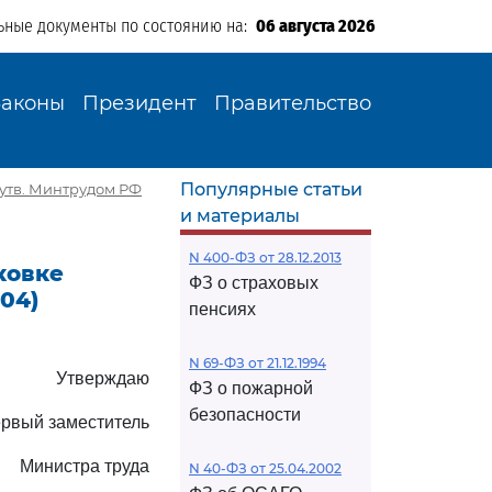
ьные документы по состоянию на:
06 августа 2026
Законы
Президент
Правительство
Популярные статьи
(утв. Минтрудом РФ
и материалы
N 400-ФЗ от 28.12.2013
ковке
ФЗ о страховых
04)
пенсиях
N 69-ФЗ от 21.12.1994
Утверждаю
ФЗ о пожарной
безопасности
рвый заместитель
Министра труда
N 40-ФЗ от 25.04.2002