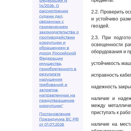
предметы.
Федерации N
14/2026. О
рассмотрении
2.2. Проверить о
судами дел,
и устойчиво разм
связанных с
гвоздей.
применением
законодательства о
противодействии
2.3. При подгот
коррупции и
освещенности ра
обращением в
оборудования и п
доход Российской
Федерации
устойчивость маш
имущества,
приобретенного в
результате
исправность кабе
нарушения
требований и
надежность закры
запретов,
направленных на
наличие и надеж
предотвращение
между металлич
коррупции"
приступать к рабо
Постановление
Президиума ВС РФ
наличие на мест
от 01.07.2026