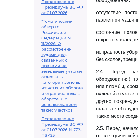
оборудования;
Постановление
Президиума ВС РФ
отсутствие пост
от 01.07.2026
паллетной машин
"Тематический
обзор ВС
состояние полов
Российской
Федерации N
открытых колодце
11/2026. О
рассмотрении
исправность уборо
судами дел,
без сколов, трещи
связанных с
правами на
земельные участки
2.4. Перед на
отдельных
оборудования) пр
категорий земель,
или пломбы, срок
изъятых из оборота
и ограниченных в
нулевой отметке, 
обороте, и с
других поврежде
использованием
шланга к оборудов
таких участков"
также места соед
Постановление
Президиума ВС РФ
2.5. Перед начал
от 01.07.2026 N 272-
ПЭК25
от электрической 