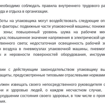
необходимо соблюдать правила внутреннего трудового р
да и отдыха в организации.
аботы на упаковщика могут воздействовать следующие о
е факторы: подвижные части упаковочной машины; пониже
ей зоны; повышенный уровень шума на рабочем мес
уха; повышенное значение напряжения в электрической цеп
ственного света; недостаточная освещенность рабочей 
о воздуха в пневмоузлах упаковочной машины, пневмоп
ы и неровности поверхностей оборудования, инструм
твии с действующим законодательством упаковщику в
защиты, предусмотренные типовыми отраслевыми нормами
олжен извещать своего непосредственного руководителя 
ни и здоровью людей, о каждом несчастном случае,
 ухудшении состояния своего здоровья, в том числе о про
ния.