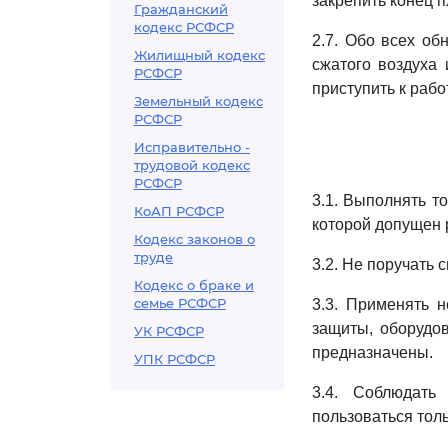
закрепить конец п
Гражданский
кодекс РСФСР
2.7. Обо всех об
Жилищный кодекс
сжатого воздуха
РСФСР
приступить к рабо
Земельный кодекс
РСФСР
Исправительно -
трудовой кодекс
РСФСР
3.1. Выполнять то
КоАП РСФСР
которой допущен 
Кодекс законов о
труде
3.2. Не поручать
Кодекс о браке и
семье РСФСР
3.3. Применять 
защиты, оборудов
УК РСФСР
предназначены.
УПК РСФСР
3.4. Соблюдать
пользоваться тол