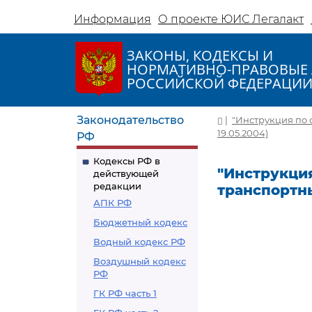
Информация
О проекте ЮИС Легалакт
ЗАКОНЫ, КОДЕКСЫ И
НОРМАТИВНО-ПРАВОВЫЕ 
РОССИЙСКОЙ ФЕДЕРАЦИ
Законодательство
|
"Инструкция по 
19.05.2004)
РФ
Кодексы РФ в
"Инструкция
действующей
редакции
транспортны
АПК РФ
Бюджетный кодекс
Водный кодекс РФ
Воздушный кодекс
РФ
ГК РФ часть 1