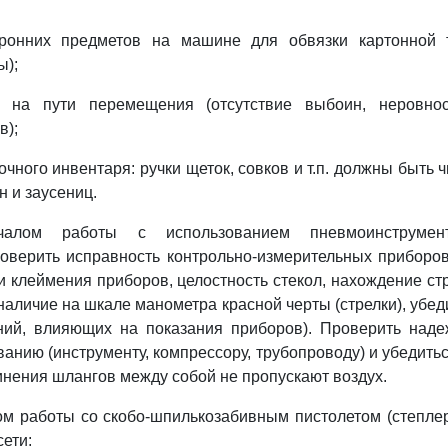
оронних предметов на машине для обвязки картонной
ы);
 на пути перемещения (отсутствие выбоин, неровност
в);
чного инвентаря: ручки щеток, совков и т.п. должны быть 
н и заусениц.
чалом работы с использованием пневмоинструмент
оверить исправность контрольно-измерительных приборо
и клеймения приборов, целостность стекол, нахождение ст
наличие на шкале манометра красной черты (стрелки), убед
ний, влияющих на показания приборов). Проверить наде
анию (инструменту, компрессору, трубопроводу) и убедиться
инения шлангов между собой не пропускают воздух.
ом работы со скобо-шпилькозабивным пистолетом (степл
сети: