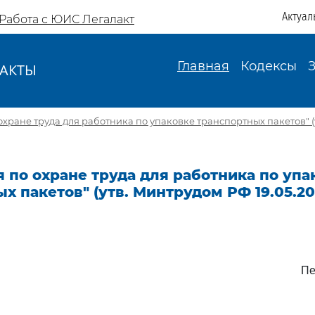
Актуал
Работа с ЮИС Легалакт
Главная
Кодексы
АКТЫ
И
охране труда для работника по упаковке транспортных пакетов" 
 по охране труда для работника по упа
х пакетов" (утв. Минтрудом РФ 19.05.20
Пе