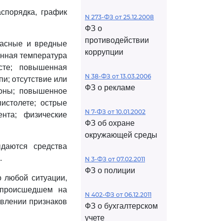
аспорядка, график
N 273-ФЗ от 25.12.2008
ФЗ о
противодействии
пасные и вредные
коррупции
нная температура
те; повышенная
N 38-ФЗ от 13.03.2006
и; отсутствие или
ФЗ о рекламе
зоны; повышенное
истолете; острые
N 7-ФЗ от 10.01.2002
ента; физические
ФЗ об охране
окружающей среды
ыдаются средства
.
N 3-ФЗ от 07.02.2011
ФЗ о полиции
о любой ситуации,
 происшедшем на
N 402-ФЗ от 06.12.2011
явлении признаков
ФЗ о бухгалтерском
учете