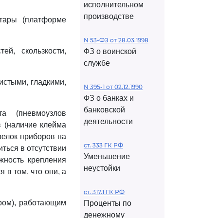
исполнительном
производстве
 тары (платформе
N 53-ФЗ от 28.03.1998
ей, скользкости,
ФЗ о воинской
службе
чистыми, гладкими,
N 395-1 от 02.12.1990
ФЗ о банках и
банковской
а (пневмоузлов
деятельности
в (наличие клейма
релок приборов на
ст. 333 ГК РФ
иться в отсутствии
Уменьшение
жность крепления
неустойки
 в том, что они, а
ст. 317.1 ГК РФ
ером), работающим
Проценты по
денежному