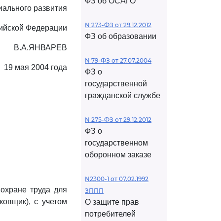
ФЗ об ОСАГО
иального развития
N 273-ФЗ от 29.12.2012
ийской Федерации
ФЗ об образовании
В.А.ЯНВАРЕВ
N 79-ФЗ от 27.07.2004
19 мая 2004 года
ФЗ о
государственной
гражданской службе
N 275-ФЗ от 29.12.2012
ФЗ о
государственном
оборонном заказе
N2300-1 от 07.02.1992
 охране труда для
ЗППП
ковщик), с учетом
О защите прав
потребителей