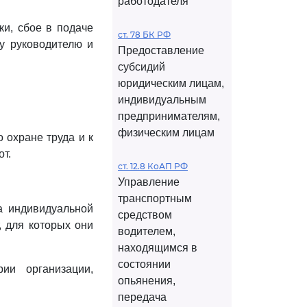
работодателя
ки, сбое в подаче
ст. 78 БК РФ
у руководителю и
Предоставление
субсидий
юридическим лицам,
индивидуальным
предпринимателям,
физическим лицам
о охране труда и к
т.
ст. 12.8 КоАП РФ
Управление
транспортным
а индивидуальной
средством
, для которых они
водителем,
находящимся в
состоянии
ии организации,
опьянения,
передача