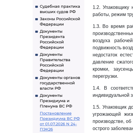
Судебная практика
1.2. Упаковщику 
высших судов РФ
работы, режим тру
Законы Российской
Федерации
1.3. Во время р
Документы
производственны
Президента
воздуха рабоч
Российской
Федерации
подвижность возд
Документы
недостаток есте
Правительства
давление сжатог
Российской
кромки, заусенц
Федерации
перегрузки.
Документы органов
государственной
1.4. В соответс
власти РФ
индивидуальной 
Документы
Президиума и
Пленума ВС РФ
1.5. Упаковщик д
Постановление
угрожающей жиз
Президиума ВС РФ
производстве, об
от 01.07.2026 N 24-
острого заболева
ПЭК26