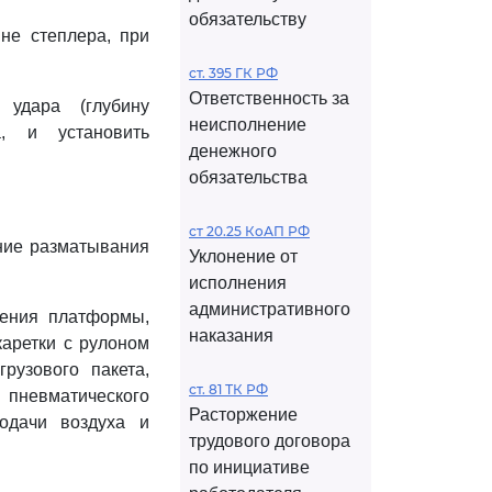
обязательству
не степлера, при
ст. 395 ГК РФ
Ответственность за
 удара (глубину
неисполнение
а, и установить
денежного
обязательства
ст 20.25 КоАП РФ
ение разматывания
Уклонение от
исполнения
административного
щения платформы,
наказания
каретки с рулоном
рузового пакета,
ст. 81 ТК РФ
 пневматического
Расторжение
одачи воздуха и
трудового договора
по инициативе