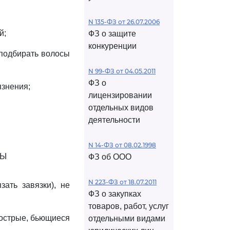
N 135-ФЗ от 26.07.2006
й;
ФЗ о защите
конкуренции
 подбирать волосы
N 99-ФЗ от 04.05.2011
ФЗ о
язнения;
лицензировании
отдельных видов
деятельности
N 14-ФЗ от 08.02.1998
ТЫ
ФЗ об ООО
N 223-ФЗ от 18.07.2011
зать завязки), не
ФЗ о закупках
товаров, работ, услуг
 острые, бьющиеся
отдельными видами