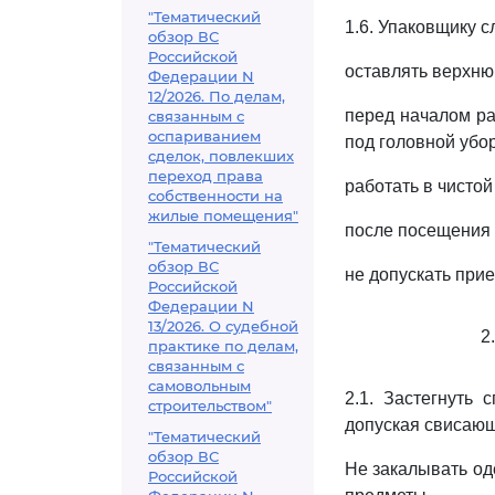
"Тематический
1.6. Упаковщику с
обзор ВС
Российской
оставлять верхню
Федерации N
12/2026. По делам,
перед началом ра
связанным с
оспариванием
под головной убор
сделок, повлекших
переход права
работать в чистой
собственности на
жилые помещения"
после посещения 
"Тематический
обзор ВС
не допускать при
Российской
Федерации N
13/2026. О судебной
2
практике по делам,
связанным с
самовольным
2.1. Застегнуть 
строительством"
допуская свисающ
"Тематический
обзор ВС
Не закалывать од
Российской