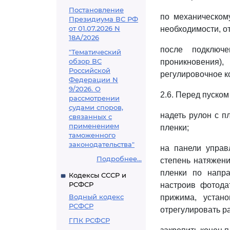
Постановление
по механическом
Президиума ВС РФ
от 01.07.2026 N
необходимости, от
18А/2026
после подключе
"Тематический
обзор ВС
проникновения)
Российской
регулировочное к
Федерации N
9/2026. О
2.6. Перед пуско
рассмотрении
судами споров,
надеть рулон с п
связанных с
применением
пленки;
таможенного
законодательства"
на панели управ
Подробнее...
степень натяжени
пленки по напра
Кодексы СССР и
РСФСР
настроив фотода
Водный кодекс
прижима, устан
РСФСР
отрегулировать р
ГПК РСФСР