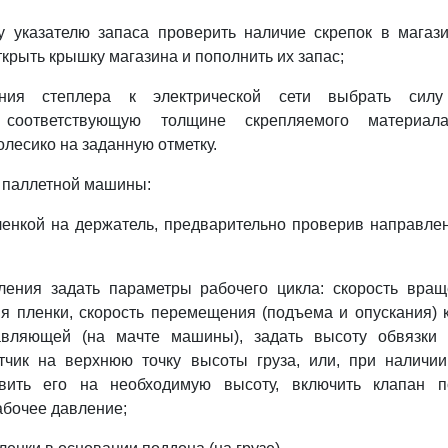
у указателю запаса проверить наличие скрепок в магази
крыть крышку магазина и пополнить их запас;
ния степлера к электрической сети выбрать силу
, соответствующую толщине скрепляемого материал
олесико на заданную отметку.
м паллетной машины:
ленкой на держатель, предварительно проверив направл
ления задать параметры рабочего цикла: скорость вра
я пленки, скорость перемещения (подъема и опускания) 
вляющей (на мачте машины), задать высоту обвязки г
тчик на верхнюю точку высоты груза, или, при наличии
овить его на необходимую высоту, включить клапан п
абочее давление;