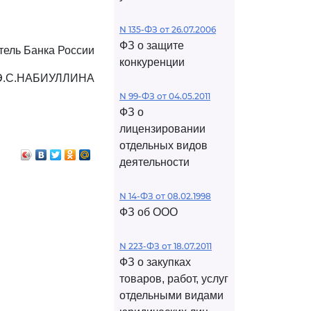
N 135-ФЗ от 26.07.2006
ФЗ о защите
тель Банка России
конкуренции
Э.С.НАБИУЛЛИНА
N 99-ФЗ от 04.05.2011
ФЗ о
лицензировании
отдельных видов
деятельности
N 14-ФЗ от 08.02.1998
ФЗ об ООО
N 223-ФЗ от 18.07.2011
ФЗ о закупках
товаров, работ, услуг
отдельными видами