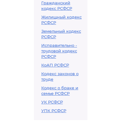
Гражданский
кодекс РСФСР
Жилищный кодекс
РСФСР
Земельный кодекс
РСФСР
Исправительно -
трудовой кодекс
РСФСР
КоАП РСФСР
Кодекс законов о
труде
Кодекс о браке и
семье РСФСР
УК РСФСР
УПК РСФСР