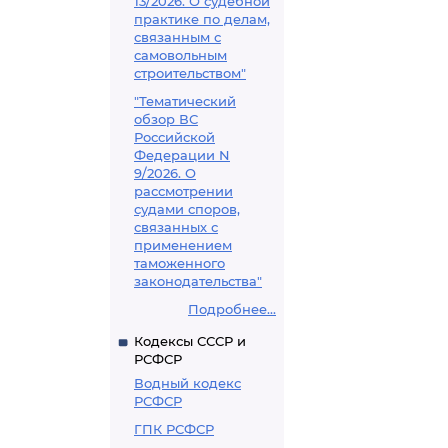
13/2026. О судебной
практике по делам,
связанным с
самовольным
строительством"
"Тематический
обзор ВС
Российской
Федерации N
9/2026. О
рассмотрении
судами споров,
связанных с
применением
таможенного
законодательства"
Подробнее...
Кодексы СССР и
РСФСР
Водный кодекс
РСФСР
ГПК РСФСР