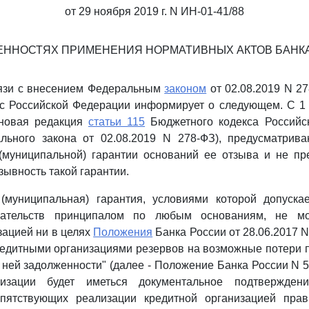
от 29 ноября 2019 г. N ИН-01-41/88
ЕННОСТЯХ ПРИМЕНЕНИЯ НОРМАТИВНЫХ АКТОВ БАНК
вязи с внесением Федеральным
законом
от 02.08.2019 N 2
с Российской Федерации информирует о следующем. С 1 
 новая редакция
статьи 115
Бюджетного кодекса Российс
льного закона от 02.08.2019 N 278-ФЗ), предусматрив
 (муниципальной) гарантии оснований ее отзыва и не п
зывность такой гарантии.
 (муниципальная) гарантия, условиями которой допуска
зательств принципалом по любым основаниям, не мо
зацией ни в целях
Положения
Банка России от 28.06.2017 N
дитными организациями резервов на возможные потери п
 ней задолженности" (далее - Положение Банка России N 59
низации будет иметься документальное подтверждение
пятствующих реализации кредитной организацией пра