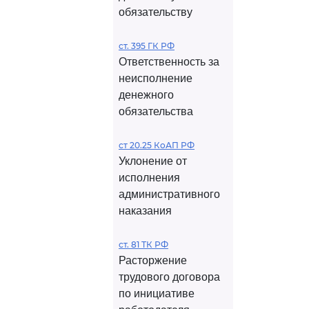
обязательству
ст. 395 ГК РФ
Ответственность за
неисполнение
денежного
обязательства
ст 20.25 КоАП РФ
Уклонение от
исполнения
административного
наказания
ст. 81 ТК РФ
Расторжение
трудового договора
по инициативе