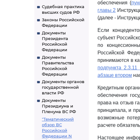
обеспечения (
пун
Судебная практика
главы 2
Инструкци
высших судов РФ
(далее - Инструк
Законы Российской
Федерации
Если концедент
Документы
субъект Российск
Президента
Российской
по концессионн
Федерации
Российской Феде
Документы
принимаются в ка
Правительства
подпункта 2.3.11
Российской
Федерации
абзаце втором
нас
Документы органов
государственной
Кредитным органи
власти РФ
обеспечения госу
Документы
права на отзыв г
Президиума и
принципала, и пр
Пленума ВС РФ
возможные потер
"Тематический
обзор ВС
расчете обязател
Российской
Федерации N
Настоящее инфор