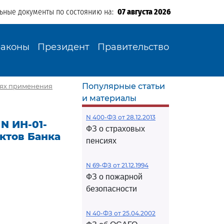
льные документы по состоянию на:
07 августа 2026
Законы
Президент
Правительство
Популярные статьи
стях применения
и материалы
N 400-ФЗ от 28.12.2013
N ИН-01-
ФЗ о страховых
ктов Банка
пенсиях
N 69-ФЗ от 21.12.1994
ФЗ о пожарной
безопасности
N 40-ФЗ от 25.04.2002