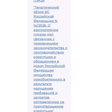
ПЭК26
"Тематический
обзор ВС
Российской
Федерации N
14/2026. О
рассмотрении
судами дел,
связанных с
применением
законодательства о
противодействии
коррупции и
обращением в
доход Российской
Федерации
имущества,
приобретенного в
результате
нарушения
требований и
запретов,
направленных на
предотвращение
коррупции"