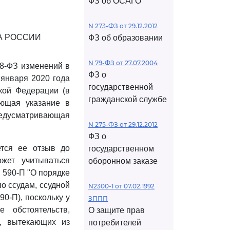
ФЗ об ОСАГО
N 273-ФЗ от 29.12.2012
А РОССИИ
ФЗ об образовании
N 79-ФЗ от 27.07.2004
78-ФЗ изменений в
ФЗ о
января 2020 года
государственной
кой Федерации (в
гражданской службе
ающая указание в
редусматривающая
N 275-ФЗ от 29.12.2012
ФЗ о
ется ее отзыв до
государственном
жет учитываться
оборонном заказе
 590-П "О порядке
о ссудам, ссудной
N2300-1 от 07.02.1992
0-П), поскольку у
ЗППП
 обстоятельств,
О защите прав
в, вытекающих из
потребителей