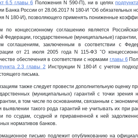
кт 6.5 главы 6
Положения N 590-П), ни в целях
подпункта
и Банка России от 28.06.2017 N 180-И "Об обязательных н
ция N 180-И), позволяющего применять пониженные коэффи
ом по концессионному соглашению является Российска
ой Федерации, государственные (муниципальные) гарантии
ым соглашениям, заключенным в соответствии с Фед
рации от 21 июля 2005 года N 115-ФЗ "О концессионн
честве обеспечения в соответствии с нормами
главы 6
Пол
 пункта 2.3 главы 2
Инструкции N 180-И с учетом подход
тоящего письма.
зациям также следует провести дополнительную оценку пр
дарственных (муниципальных) гарантий с точки зрения 
арантии, в том числе по основаниям, связанным с экономи
и выявлении такого рода гарантий не учитывать их при ра
и по ссудам, ссудной и приравненной к ней задолженно
ьных нормативов банков.
мационное письмо подлежит опубликованию на официал