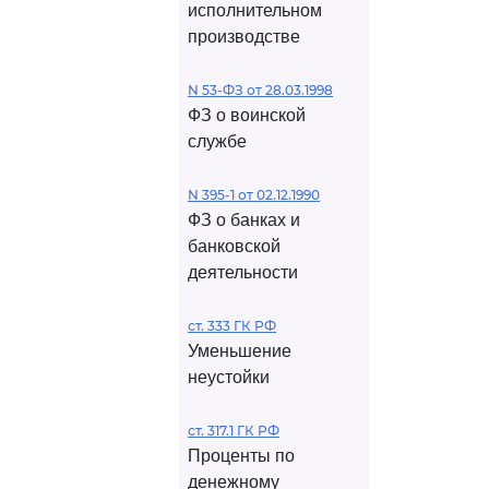
исполнительном
производстве
N 53-ФЗ от 28.03.1998
ФЗ о воинской
службе
N 395-1 от 02.12.1990
ФЗ о банках и
банковской
деятельности
ст. 333 ГК РФ
Уменьшение
неустойки
ст. 317.1 ГК РФ
Проценты по
денежному