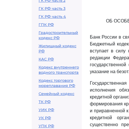
ГК РФ часть 2
ГК РФ часть 3
ГК РФ часть 4
ОБ ОСОБ
ГПК РФ
Градостроительный
Банк России в с
кодекс РФ
Бюджетный кодек
Жилищный кодекс
вступает в силу
РФ
редакции Федера
КАС РФ
государственной
Кодекс внутреннего
указание на безот
водного транспорта
Кодекс торгового
Государственная
мореплавания РФ
исполнения обя
Семейный кодекс
кредитной органи
ТК РФ
формирования кре
УИК РФ
и приравненной к
кредитной орга
УК РФ
существенно пре
УПК РФ