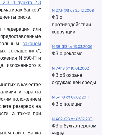
 2.3.11 пункта 2.3
ормативах банков"
N 273-ФЗ от 25.12.2008
циенты риска.
ФЗ о
противодействии
я Федерация или
коррупции
, предоставленные
еральным
законом
N 38-ФЗ от 13.03.2006
ых соглашениях",
ФЗ о рекламе
ожения N 590-П и
а, изложенного в
N 7-ФЗ от 10.01.2002
ФЗ об охране
окружающей среды
инятых в качестве
наличия у гаранта
N 3-ФЗ от 07.02.2011
ческим положением
ФЗ о полиции
счете резервов на
сти, а также при
N 402-ФЗ от 06.12.2011
ФЗ о бухгалтерском
ьном сайте Банка
учете