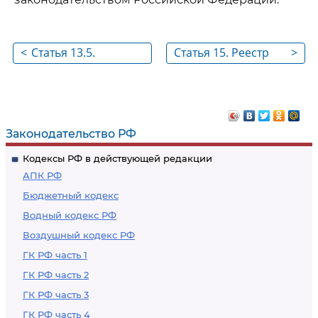
<
Статья 13.5.
Статья 15. Реестр
>
Осуществление
лиц, уволенных в
проверок в случае
связи с утратой
увольнения
доверия
(прекращения
Законодательство РФ
полномочий)
Кодексы РФ в действующей редакции
отдельных категорий
АПК РФ
лиц
Бюджетный кодекс
Водный кодекс РФ
Воздушный кодекс РФ
ГК РФ часть 1
ГК РФ часть 2
ГК РФ часть 3
ГК РФ часть 4