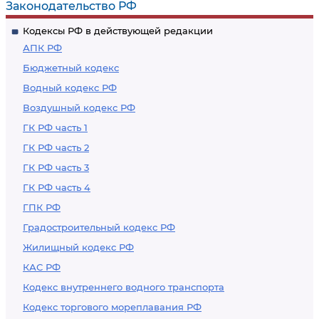
Законодательство РФ
причиненного
деятельности лиц,
Кодексы РФ в действующей редакции
окружающей среде
осуществляемой с
АПК РФ
вследствие
нарушением
Бюджетный кодекс
нарушений
законодательства в
Водный кодекс РФ
обязательных
области охраны
Воздушный кодекс РФ
требований, а также
окружающей среды
от платежей,
ГК РФ часть 1
уплачиваемых при
ГК РФ часть 2
добровольном
ГК РФ часть 3
возмещении вреда,
ГК РФ часть 4
причиненного
ГПК РФ
окружающей среде
Градостроительный кодекс РФ
вследствие
Жилищный кодекс РФ
нарушений
КАС РФ
обязательных
Кодекс внутреннего водного транспорта
требований
Кодекс торгового мореплавания РФ