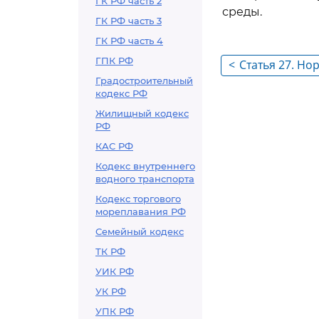
ГК РФ часть 2
среды.
ГК РФ часть 3
ГК РФ часть 4
ГПК РФ
<
Статья 27. Н
Градостроительный
антропогенно
кодекс РФ
окружающую 
Жилищный кодекс
РФ
КАС РФ
Кодекс внутреннего
водного транспорта
Кодекс торгового
мореплавания РФ
Семейный кодекс
ТК РФ
УИК РФ
УК РФ
УПК РФ