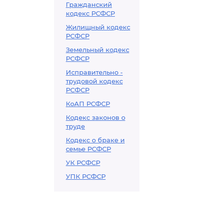
Гражданский
кодекс РСФСР
Жилищный кодекс
РСФСР
Земельный кодекс
РСФСР
Исправительно -
трудовой кодекс
РСФСР
КоАП РСФСР
Кодекс законов о
труде
Кодекс о браке и
семье РСФСР
УК РСФСР
УПК РСФСР