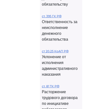
обязательству
ст. 395 ГК РФ
Ответственность за
неисполнение
денежного
обязательства
ст 20.25 КоАП РФ
Уклонение от
исполнения
административного
наказания
ст. 81 ТК РФ
Расторжение
трудового договора
по инициативе