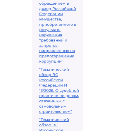
обращением в
доход Российской
Федерации
имущества,
приобретенного в
результате
нарушения
требований и
запретов,
направленных на
предотвращение
коррупции"
"Тематический
обзор ВС
Российской
Федерации N
13/2026. О судебной
практике по делам,
связанным с
самовольным
строительством"
"Тематический
обзор ВС
Российской