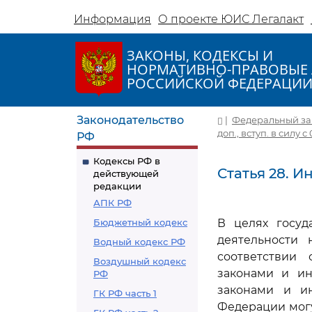
Информация
О проекте ЮИС Легалакт
ЗАКОНЫ, КОДЕКСЫ И
НОРМАТИВНО-ПРАВОВЫЕ 
РОССИЙСКОЙ ФЕДЕРАЦИ
Законодательство
|
Федеральный зако
доп., вступ. в силу с 
РФ
Кодексы РФ в
Статья 28. 
действующей
редакции
АПК РФ
Бюджетный кодекс
В целях госуд
деятельности
Водный кодекс РФ
соответствии
Воздушный кодекс
законами и и
РФ
законами и и
ГК РФ часть 1
Федерации мог