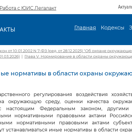
Актуал
Работа с ЮИС Легалакт
Главная
Кодексы
АКТЫ
И
н от 10.01.2002 N 7-ФЗ (ред. от 28.12.2025) "Об охране окружающей
01.03.2026)
|
Глава V. Нормирование в области охраны окружающ
Иные нормативы в области охраны окруж
арственного регулирования воздействия хозяйс
 на окружающую среду, оценки качества окруж
 с настоящим Федеральным законом, другими
ными нормативными правовыми актами Российск
ными нормативными правовыми актами субъект
ут устанавливаться иные нормативы в области охр