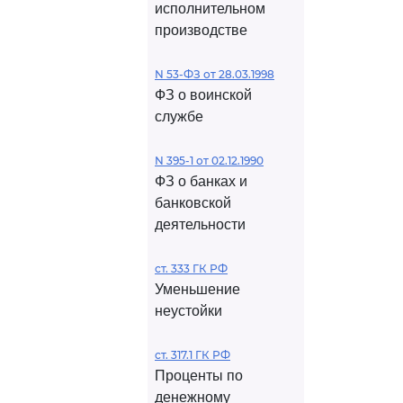
исполнительном
производстве
N 53-ФЗ от 28.03.1998
ФЗ о воинской
службе
N 395-1 от 02.12.1990
ФЗ о банках и
банковской
деятельности
ст. 333 ГК РФ
Уменьшение
неустойки
ст. 317.1 ГК РФ
Проценты по
денежному