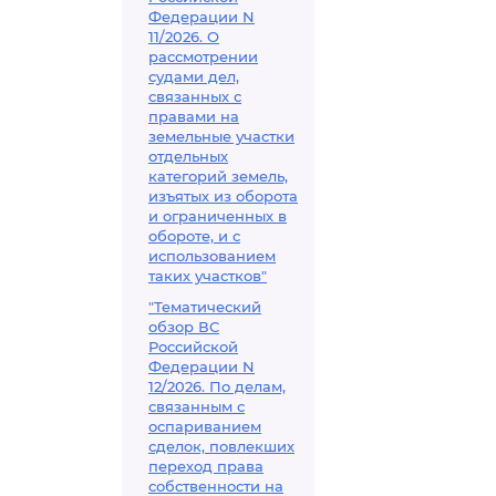
Федерации N
11/2026. О
рассмотрении
судами дел,
связанных с
правами на
земельные участки
отдельных
категорий земель,
изъятых из оборота
и ограниченных в
обороте, и с
использованием
таких участков"
"Тематический
обзор ВС
Российской
Федерации N
12/2026. По делам,
связанным с
оспариванием
сделок, повлекших
переход права
собственности на