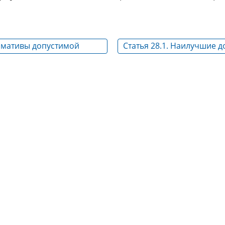
ормативы допустимой
Статья 28.1. Наилучшие 
й нагрузки на
технологии
среду