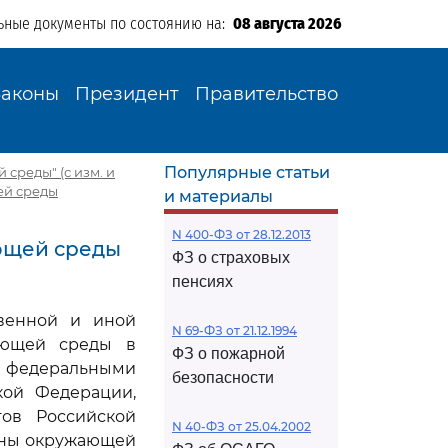
ьные документы по состоянию на:
08 августа 2026
Законы
Президент
Правительство
Популярные статьи
 среды" (с изм. и
ей среды
и материалы
N 400-ФЗ от 28.12.2013
ающей среды
ФЗ о страховых
пенсиях
твенной и иной
N 69-ФЗ от 21.12.1994
ающей среды в
ФЗ о пожарной
 федеральными
безопасности
ой Федерации,
ов Российской
N 40-ФЗ от 25.04.2002
аны окружающей