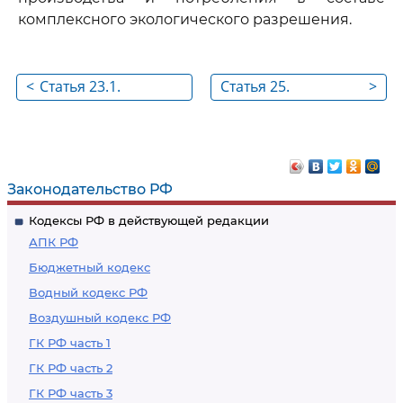
комплексного экологического разрешения.
<
Статья 23.1.
Статья 25.
>
Временно
Нормативы
разрешенные
допустимых
выбросы, временно
физических
разрешенные
воздействий на
Законодательство РФ
сбросы
окружающую среду
Кодексы РФ в действующей редакции
АПК РФ
Бюджетный кодекс
Водный кодекс РФ
Воздушный кодекс РФ
ГК РФ часть 1
ГК РФ часть 2
ГК РФ часть 3