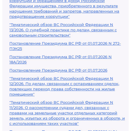
коррупции и обращением в доход Российской
Федерации имущества, приобретенного в результате
нарушения требований и запретов, направленных на
предотвращение коррупции"
"Тематический обзор ВС Российской Федерации N
13/2026. О судебной практике по делам, связанным с
самовольным строительством"
Постановление Президиума ВС РФ от 01.07.2026 N 272-
ПЭК25
Постановление Президиума ВС РФ от 01.07.2026 N
18А/2026
Постановление Президиума ВС РФ от 01.07.2026
"Тематический обзор ВС Российской Федерации N
12/2026. По делам, связанным с оспариванием сделок,
повлекших переход права собственности на жилые
помещения"
"Тематический обзор ВС Российской Федерации N
11/2026. О рассмотрении судами дел, связанных с
правами на земельные участки отдельных категорий
земель, изъятых из оборота и ограниченных в обороте, и
с использованием таких участков"