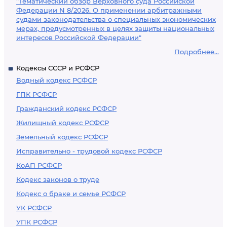
"Тематический обзор Верховного суда Российской
Федерации N 8/2026. О применении арбитражными
судами законодательства о специальных экономических
мерах, предусмотренных в целях защиты национальных
интересов Российской Федерации"
Подробнее...
Кодексы СССР и РСФСР
Водный кодекс РСФСР
ГПК РСФСР
Гражданский кодекс РСФСР
Жилищный кодекс РСФСР
Земельный кодекс РСФСР
Исправительно - трудовой кодекс РСФСР
КоАП РСФСР
Кодекс законов о труде
Кодекс о браке и семье РСФСР
УК РСФСР
УПК РСФСР