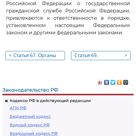
Российской Федерации о государственной
гражданской службе Российской Федерации,
привлекаются к ответственности в порядке,
установленном настоящим Федеральным
законом и другими федеральными законами.
<
Статья 67. Органы
Статья 69.
>
государственного
Индивидуальный
надзора и контроля
служебный спор
за соблюдением
законодательства
Законодательство РФ
Российской
Кодексы РФ в действующей редакции
Федерации о
АПК РФ
государственной
Бюджетный кодекс
гражданской службе
Водный кодекс РФ
Российской
Воздушный кодекс РФ
Федерации