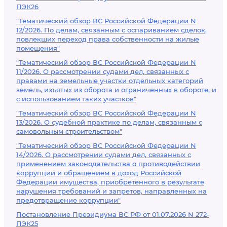
ПЭК26
"Тематический обзор ВС Российской Федерации N
12/2026. По делам, связанным с оспариванием сделок,
повлекших переход права собственности на жилые
помещения"
"Тематический обзор ВС Российской Федерации N
11/2026. О рассмотрении судами дел, связанных с
правами на земельные участки отдельных категорий
земель, изъятых из оборота и ограниченных в обороте, и
с использованием таких участков"
"Тематический обзор ВС Российской Федерации N
13/2026. О судебной практике по делам, связанным с
самовольным строительством"
"Тематический обзор ВС Российской Федерации N
14/2026. О рассмотрении судами дел, связанных с
применением законодательства о противодействии
коррупции и обращением в доход Российской
Федерации имущества, приобретенного в результате
нарушения требований и запретов, направленных на
предотвращение коррупции"
Постановление Президиума ВС РФ от 01.07.2026 N 272-
ПЭК25