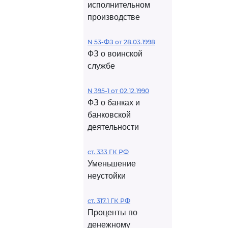
исполнительном
производстве
N 53-ФЗ от 28.03.1998
ФЗ о воинской
службе
N 395-1 от 02.12.1990
ФЗ о банках и
банковской
деятельности
ст. 333 ГК РФ
Уменьшение
неустойки
ст. 317.1 ГК РФ
Проценты по
денежному