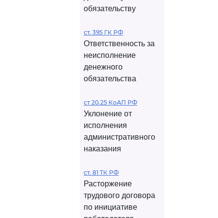
обязательству
ст. 395 ГК РФ
Ответственность за
неисполнение
денежного
обязательства
ст 20.25 КоАП РФ
Уклонение от
исполнения
административного
наказания
ст. 81 ТК РФ
Расторжение
трудового договора
по инициативе