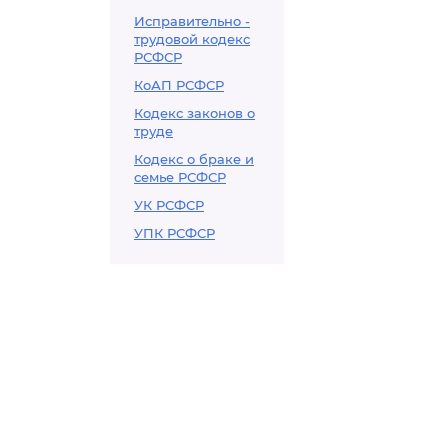
Исправительно -
трудовой кодекс
РСФСР
КоАП РСФСР
Кодекс законов о
труде
Кодекс о браке и
семье РСФСР
УК РСФСР
УПК РСФСР