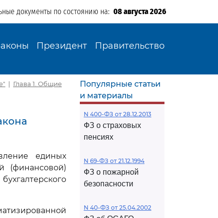
ьные документы по состоянию на:
08 августа 2026
Законы
Президент
Правительство
Популярные статьи
е"
|
Глава 1. Общие
и материалы
N 400-ФЗ от 28.12.2013
акона
ФЗ о страховых
пенсиях
овление единых
N 69-ФЗ от 21.12.1994
й (финансовой)
ФЗ о пожарной
 бухгалтерского
безопасности
N 40-ФЗ от 25.04.2002
матизированной