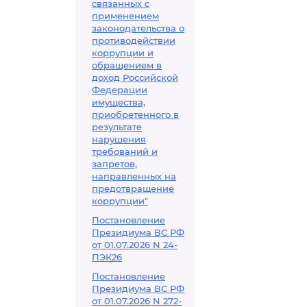
связанных с
применением
законодательства о
противодействии
коррупции и
обращением в
доход Российской
Федерации
имущества,
приобретенного в
результате
нарушения
требований и
запретов,
направленных на
предотвращение
коррупции"
Постановление
Президиума ВС РФ
от 01.07.2026 N 24-
ПЭК26
Постановление
Президиума ВС РФ
от 01.07.2026 N 272-