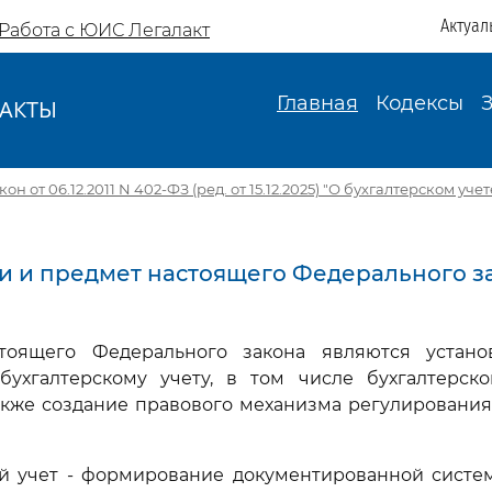
Актуал
Работа с ЮИС Легалакт
Главная
Кодексы
АКТЫ
И
 от 06.12.2011 N 402-ФЗ (ред. от 15.12.2025) "О бухгалтерском учет
ели и предмет настоящего Федерального з
тоящего Федерального закона являются устан
бухгалтерскому учету, в том числе бухгалтерско
также создание правового механизма регулирования
кий учет - формирование документированной систе