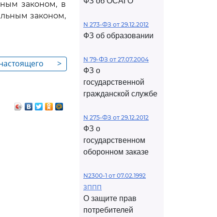
ФЗ об ОСАГО
ным законом, в
льным законом,
N 273-ФЗ от 29.12.2012
ФЗ об образовании
N 79-ФЗ от 27.07.2004
 настоящего
>
ФЗ о
государственной
гражданской службе
N 275-ФЗ от 29.12.2012
ФЗ о
государственном
оборонном заказе
N2300-1 от 07.02.1992
ЗППП
О защите прав
потребителей