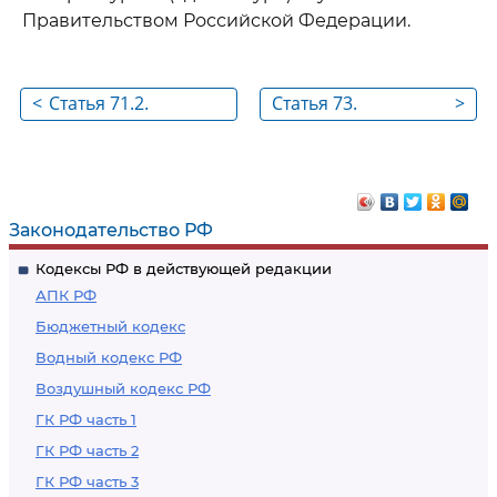
Правительством Российской Федерации.
<
Статья 71.2.
Статья 73.
>
Особенности
Организация
целевого обучения
профессионального
по основным
обучения
профессиональным
Законодательство РФ
образовательным
Кодексы РФ в действующей редакции
программам
АПК РФ
медицинского
Бюджетный кодекс
образования и
Водный кодекс РФ
фармацевтического
Воздушный кодекс РФ
образования
ГК РФ часть 1
ГК РФ часть 2
ГК РФ часть 3