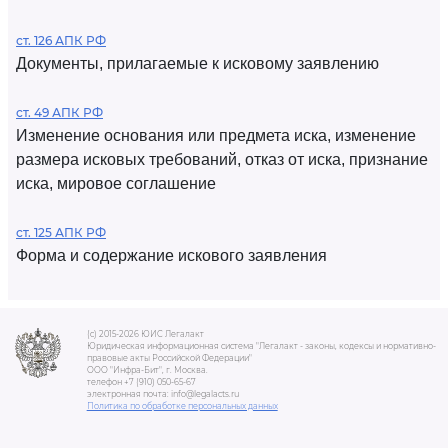
ст. 126 АПК РФ
Документы, прилагаемые к исковому заявлению
ст. 49 АПК РФ
Изменение основания или предмета иска, изменение
размера исковых требований, отказ от иска, признание
иска, мировое соглашение
ст. 125 АПК РФ
Форма и содержание искового заявления
(c) 2015-2026 ЮИС Легалакт
Юридическая информационная система "Легалакт - законы, кодексы и нормативно-
правовые акты Российской Федерации"
ООО "Инфра-Бит", г. Москва.
телефон +7 (910) 050-65-67
электронная почта: info@legalacts.ru
Политика по обработке персональных данных