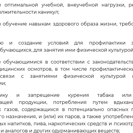
е оптимальной учебной, внеучебной нагрузки, 
олжительности каникул;
и обучение навыкам здорового образа жизни, тре
ию и создание условий для профилактики 
бучающихся, для занятия ими физической культурой
е обучающимися в соответствии с законодательст
ицинских осмотров, в том числе профилактическ
 связи с занятиями физической культурой 
ии;
тику и запрещение курения табака или
жащей продукции, потребления путем вдыха
х газов, содержащихся в потенциально опасных 
о назначения, и (или) их паров, а также употребле
ых напитков, пива, наркотических средств и психот
 и аналогов и других одурманивающих веществ;