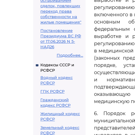
выработке и р
оспариванием
сделок, повлекших
регулированию
переход права
включенного в 
собственности на
основным об
жилые помещения"
федеральным 
Постановление
Президиума ВС РФ
выработке и р
от 17.06.2026 N 5-
регулированию
НАД26
в медицинской
Подробнее...
(законных пре
Кодексы СССР и
порядке, уст
РСФСР
осуществляющи
Водный кодекс
и нормативн
РСФСР
подтверждающа
ГПК РСФСР
оказывающую 
Гражданский
медицинскую п
кодекс РСФСР
6. Порядок р
Жилищный кодекс
РСФСР
муниципальн
Земельный кодекс
представителей
РСФСР