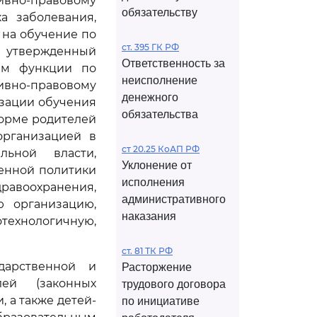
ивно-правовому
обязательству
а заболевания,
 на обучение по
ст. 395 ГК РФ
утвержденный
Ответственность за
им функции по
неисполнение
ивно-правовому
денежного
зации обучения
обязательства
орме родителей
организацией в
ст 20.25 КоАП РФ
льной власти,
Уклонение от
енной политики
исполнения
воохранения,
административного
ю организацию,
наказания
ехнологичную,
ст. 81 ТК РФ
дарственной и
Расторжение
ей (законных
трудового договора
 а также детей-
по инициативе