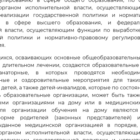
улированию в сфере общего образования, по 
органом исполнительной власти, осуществляющ
еализации государственной политики и нормат
ю в сфере высшего образования, и федера
й власти, осуществляющим функции по выработк
ой политики и нормативно-правовому регулир
я.
щихся, осваивающих основные общеобразовательн
 длительном лечении, создаются образовательные 
наторные, в которых проводятся необходи
ные и оздоровительные мероприятия для таки
 детей, а также детей-инвалидов, которые по состоя
ь образовательные организации, может быть такж
ыми организациями на дому или в медицинских
ля организации обучения на дому являютс
орме родителей (законных представителей) 
ыданное медицинской организацией в порядке,
органом исполнительной власти, осуществляющ