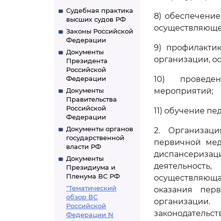
Судебная практика
8) обеспечени
высших судов РФ
осуществляющей
Законы Российской
Федерации
9) профилакти
Документы
организации, о
Президента
Российской
Федерации
10) проведен
Документы
мероприятий;
Правительства
Российской
11) обучение п
Федерации
Документы органов
2. Организац
государственной
первичной мед
власти РФ
диспансериз
Документы
деятельност
Президиума и
Пленума ВС РФ
осуществляюща
"Тематический
оказания пер
обзор ВС
организации
Российской
законодател
Федерации N