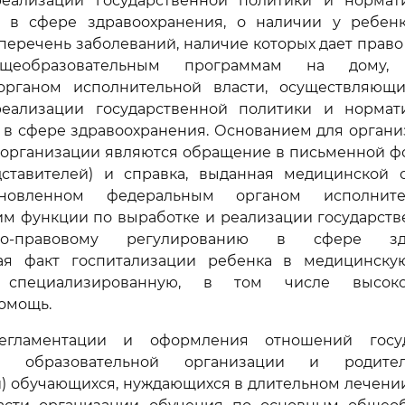
еализации государственной политики и нормат
 в сфере здравоохранения, о наличии у ребенк
перечень заболеваний, наличие которых дает право
щеобразовательным программам на дому, 
органом исполнительной власти, осуществляющ
еализации государственной политики и нормат
 в сфере здравоохранения. Основанием для органи
 организации являются обращение в письменной ф
дставителей) и справка, выданная медицинской 
ановленном федеральным органом исполните
м функции по выработке и реализации государств
о-правовому регулированию в сфере здра
я факт госпитализации ребенка в медицинску
специализированную, в том числе высокот
омощь.
егламентации и оформления отношений госу
ой образовательной организации и родител
) обучающихся, нуждающихся в длительном лечении,