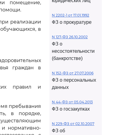
юридических лиц
ии помещение,
 помощи.
N 2202-1 от 17.01.1992
 при реализации
ФЗ о прокуратуре
 обучающихся, в
N 127-ФЗ 26.10.2002
ФЗ о
несостоятельности
(банкротстве)
здоровительных
вья граждан в
N 152-ФЗ от 27.07.2006
ФЗ о персональных
ских правил и
данных
N 44-ФЗ от 05.04.2013
ремя пребывания
ФЗ о госзакупках
ть, в порядке,
осуществляющим
N 229-ФЗ от 02.10.2007
 и нормативно-
ФЗ об