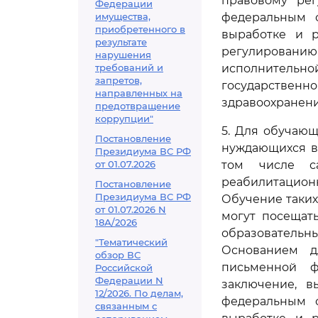
правовому рег
Федерации
имущества,
федеральным 
приобретенного в
выработке и р
результате
регулировани
нарушения
требований и
исполнительно
запретов,
государственн
направленных на
здравоохранени
предотвращение
коррупции"
5. Для обучаю
Постановление
нуждающихся в
Президиума ВС РФ
от 01.07.2026
том числе са
реабилитацион
Постановление
Президиума ВС РФ
Обучение таких
от 01.07.2026 N
могут посещат
18А/2026
образовательн
"Тематический
Основанием д
обзор ВС
письменной ф
Российской
Федерации N
заключение, в
12/2026. По делам,
федеральным 
связанным с