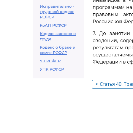
инвалидов в ч
Исправительно -
программам на
трудовой кодекс
правовым акто
РСФСР
Российской Фе
КоАП РСФСР
7. До занятий
Кодекс законов о
труде
сведений, сод
Кодекс о браке и
результатам п
семье РСФСР
осуществляем
УК РСФСР
Федерации в сф
УПК РСФСР
<
Статья 40. Тр