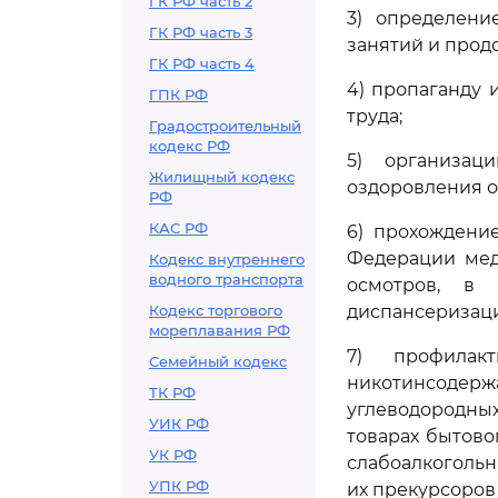
ГК РФ часть 2
3) определени
ГК РФ часть 3
занятий и прод
ГК РФ часть 4
4) пропаганду 
ГПК РФ
труда;
Градостроительный
кодекс РФ
5) организац
Жилищный кодекс
оздоровления о
РФ
КАС РФ
6) прохождени
Федерации мед
Кодекс внутреннего
водного транспорта
осмотров, в
Кодекс торгового
диспансеризац
мореплавания РФ
7) профилак
Семейный кодекс
никотинсодер
ТК РФ
углеводородны
УИК РФ
товарах бытовог
УК РФ
слабоалкогольн
УПК РФ
их прекурсоров