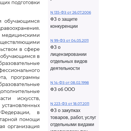
ющих подготовки
N 135-ФЗ от 26.07.2006
ФЗ о защите
щи обучающимся
конкуренции
равоохранения.
я медицинскими
N 99-ФЗ от 04.05.2011
существляющими
ФЗ о
льством в сфере
лицензировании
 обучающимся в
отдельных видов
бразовательные
деятельности
ссионального
ета, программы
N 14-ФЗ от 08.02.1998
разовательные
ФЗ об ООО
ополнительные
сти искусств,
N 223-ФЗ от 18.07.2011
 установленных
ФЗ о закупках
 Федерации, в
товаров, работ, услуг
итарной помощи
отдельными видами
ая организация