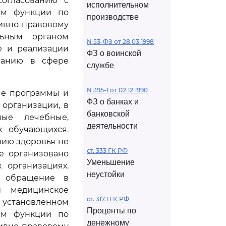
согласованию с
исполнительном
им функции по
производстве
ивно-правовому
льным органом
N 53-ФЗ от 28.03.1998
е и реализации
ФЗ о воинской
ованию в сфере
службе
N 395-1 от 02.12.1990
ые программы и
ФЗ о банках и
организации, в
банковской
мые лечебные,
деятельности
х обучающихся.
нию здоровья не
ст. 333 ГК РФ
е организовано
Уменьшение
 организациях.
неустойки
я обращение в
и медицинское
ст. 317.1 ГК РФ
 установленном
Проценты по
им функции по
денежному