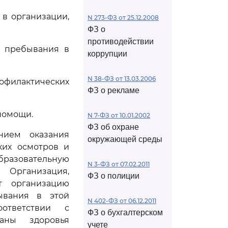
в организации,
N 273-ФЗ от 25.12.2008
ФЗ о
противодействии
я пребывания в
коррупции
N 38-ФЗ от 13.03.2006
филактических
ФЗ о рекламе
 помощи.
N 7-ФЗ от 10.01.2002
ФЗ об охране
нием оказания
окружающей среды
ких осмотров и
азовательную
N 3-ФЗ от 07.02.2011
Организация,
ФЗ о полиции
ет организацию
ывания в этой
N 402-ФЗ от 06.12.2011
ответствии с
ФЗ о бухгалтерском
аны здоровья
учете