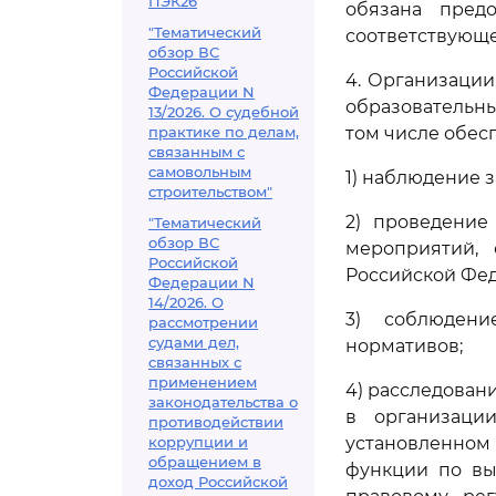
ПЭК26
обязана пред
"Тематический
соответствующе
обзор ВС
Российской
4. Организации
Федерации N
образовательны
13/2026. О судебной
практике по делам,
том числе обес
связанным с
самовольным
1) наблюдение 
строительством"
2) проведение
"Тематический
обзор ВС
мероприятий,
Российской
Российской Фе
Федерации N
14/2026. О
3) соблюдени
рассмотрении
судами дел,
нормативов;
связанных с
применением
4) расследован
законодательства о
в организации
противодействии
коррупции и
установленном
обращением в
функции по вы
доход Российской