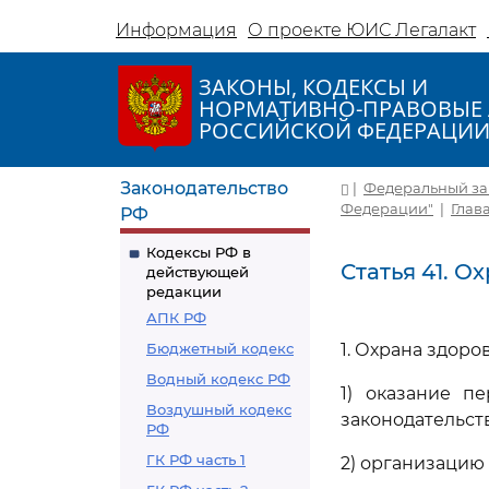
Информация
О проекте ЮИС Легалакт
ЗАКОНЫ, КОДЕКСЫ И
НОРМАТИВНО-ПРАВОВЫЕ 
РОССИЙСКОЙ ФЕДЕРАЦИ
Законодательство
|
Федеральный зако
Федерации"
|
Глав
РФ
Кодексы РФ в
Статья 41. 
действующей
редакции
АПК РФ
Бюджетный кодекс
1. Охрана здоро
Водный кодекс РФ
1) оказание п
Воздушный кодекс
законодательст
РФ
ГК РФ часть 1
2) организацию