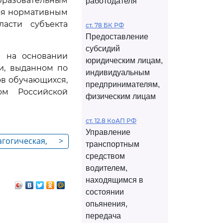
бразовательным
работодателя
ся нормативным
ласти субъекта
ст. 78 БК РФ
Предоставление
субсидий
я на основании
юридическим лицам,
и, выданном по
индивидуальным
в обучающихся,
предпринимателям,
ом Российской
физическим лицам
ст. 12.8 КоАП РФ
Управление
агогическая,
>
транспортным
ая помощь
средством
ающим
водителем,
новных
находящимся в
рограмм,
состоянии
опьянения,
даптации
передача