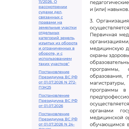
11/2026. О
педагогические
рассмотрении
и (или) навыков.
судами дел,
связанных с
3. Организаци
правами на
земельные участки
осуществляетс
отдельных
Первичная мед
категорий земель,
организациями
изъятых из оборота
и ограниченных в
медицинскую де
обороте, и с
охраны здоров
использованием
образовательн
таких участков"
программы, 
Постановление
образования, 
Президиума ВС РФ
от 01.07.2026 N 272-
магистратуры
ПЭК25
программы в 
Постановление
предпрофесси
Президиума ВС РФ
осуществляетс
от 01.07.2026
органами гос
Постановление
медицинской о
Президиума ВС РФ
от 01.07.2026 N 24-
обучающимся в