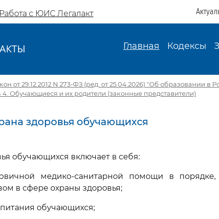
Актуал
Работа с ЮИС Легалакт
Главная
Кодексы
АКТЫ
И
н от 29.12.2012 N 273-ФЗ (ред. от 25.04.2026) "Об образовании в 
а 4. Обучающиеся и их родители (законные представители)
Охрана здоровья обучающихся
вья обучающихся включает в себя:
ервичной медико-санитарной помощи в порядке,
вом в сфере охраны здоровья;
 питания обучающихся;