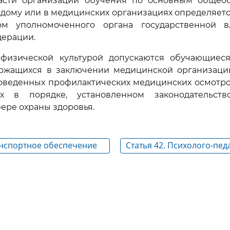
асти организации обучения по основным общео
 дому или в медицинских организациях определяет
м уполномоченного органа государственной в
дерации.
 физической культурой допускаются обучающиес
ержащихся в заключении медицинской организаци
роведенных профилактических медицинских осмотро
ых в порядке, установленном законодательств
ере охраны здоровья.
анспортное обеспечение
Статья 42. Психолого-пед
медицинская и социальн
обучающимся, испытыв
трудности в освоении ос
общеобразовательных п
развитии и социальной а