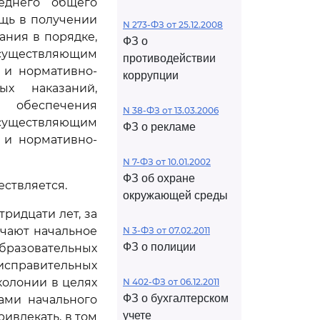
еднего общего
ощь в получении
N 273-ФЗ от 25.12.2008
ания в порядке,
ФЗ о
осуществляющим
противодействии
 и нормативно-
коррупции
х наказаний,
 обеспечения
N 38-ФЗ от 13.03.2006
осуществляющим
ФЗ о рекламе
 и нормативно-
N 7-ФЗ от 10.01.2002
ФЗ об охране
ествляется.
окружающей среды
ридцати лет, за
учают начальное
N 3-ФЗ от 07.02.2011
ФЗ о полиции
бразовательных
исправительных
колонии в целях
N 402-ФЗ от 06.12.2011
ФЗ о бухгалтерском
ами начального
учете
ивлекать, в том