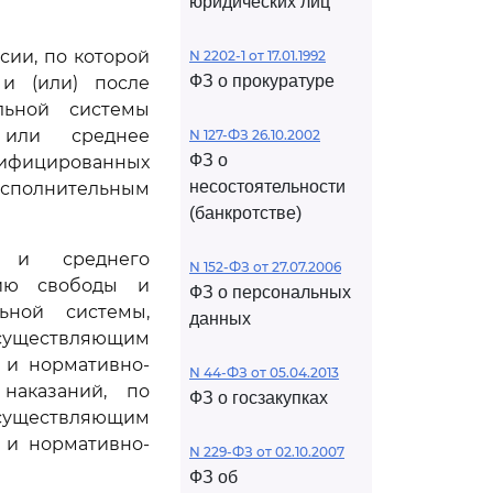
юридических лиц
сии, по которой
N 2202-1 от 17.01.1992
ФЗ о прокуратуре
и (или) после
льной системы
 или среднее
N 127-ФЗ 26.10.2002
ФЗ о
лифицированных
несостоятельности
исполнительным
(банкротстве)
я и среднего
N 152-ФЗ от 27.07.2006
нию свободы и
ФЗ о персональных
ьной системы,
данных
осуществляющим
 и нормативно-
N 44-ФЗ от 05.04.2013
наказаний, по
ФЗ о госзакупках
осуществляющим
 и нормативно-
N 229-ФЗ от 02.10.2007
ФЗ об