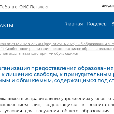
Актуал
Работа с ЮИС Легалакт
Главная
Кодексы
АКТЫ
И
н от 29.12.2012 N 273-ФЗ (ред. от 25.04.2026) "Об образовании в 
а 11. Особенности реализации некоторых видов образовательных
ания отдельными категориями обучающихся
Организация предоставления образования
к лишению свободы, к принудительным 
мым и обвиняемым, содержащимся под с
держащихся в исправительных учреждениях уголовно
исключением лиц, содержащихся в воспитатель
я условия для получения общего образования 