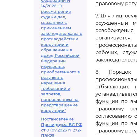
Федерации N
правовому регу
14/2026. О
рассмотрении
7. Для лиц, ос
судами дел,
связанных с
осужденный м
применением
освобождения
законодательства о
организуетс
противодействии
коррупции и
профессиональ
обращением в
рабочих, служ
доход Российской
законодательст
Федерации
имущества,
8. Порядок 
приобретенного в
результате
профессионал
нарушения
отбывающих н
требований и
устанавливает
запретов,
направленных на
функции по вы
предотвращение
правовому ре
коррупции"
согласованию 
Постановление
функции по вы
Президиума ВС РФ
от 01.07.2026 N 272-
правовому регу
ПЭК25