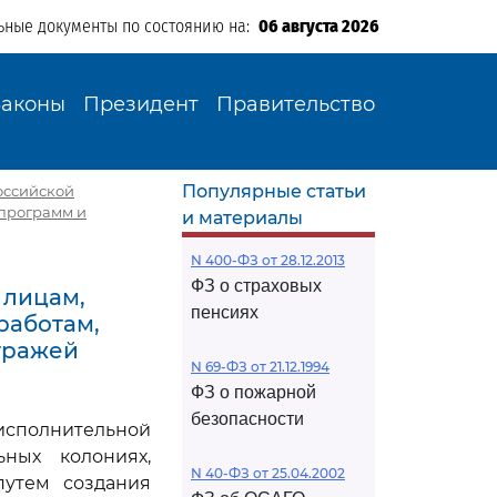
ьные документы по состоянию на:
06 августа 2026
Законы
Президент
Правительство
Популярные статьи
Российской
 программ и
и материалы
N 400-ФЗ от 28.12.2013
ФЗ о страховых
 лицам,
пенсиях
работам,
тражей
N 69-ФЗ от 21.12.1994
ФЗ о пожарной
безопасности
-исполнительной
ных колониях,
N 40-ФЗ от 25.04.2002
путем создания