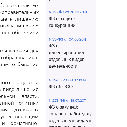
бразовательных
исправительных
N 135-ФЗ от 26.07.2006
ФЗ о защите
нные к лишению
конкуренции
енные к лишению
овное общее или
N 99-ФЗ от 04.05.2011
ФЗ о
ся условия для
лицензировании
о образования в
отдельных видов
виям отбывания
деятельности
N 14-ФЗ от 08.02.1998
вного общего и
ФЗ об ООО
в виде лишения
льной власти,
N 223-ФЗ от 18.07.2011
енной политики
ФЗ о закупках
ния уголовных
товаров, работ, услуг
осуществляющим
отдельными видами
 и нормативно-