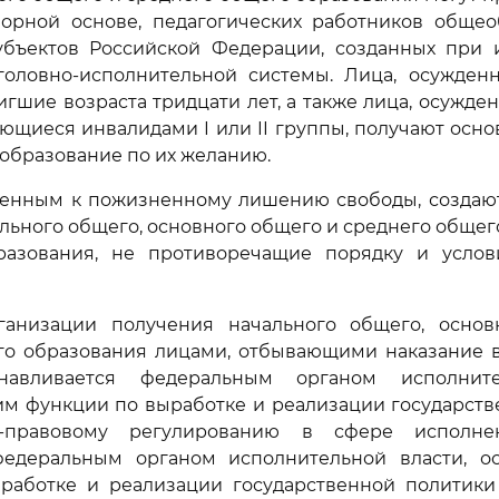
ворной основе, педагогических работников общео
убъектов Российской Федерации, созданных при 
головно-исполнительной системы. Лица, осужде
игшие возраста тридцати лет, а также лица, осужд
ющиеся инвалидами I или II группы, получают осн
образование по их желанию.
жденным к пожизненному лишению свободы, создают
льного общего, основного общего и среднего общег
азования, не противоречащие порядку и усло
ганизации получения начального общего, осно
го образования лицами, отбывающими наказание 
анавливается федеральным органом исполните
м функции по выработке и реализации государств
-правовому регулированию в сфере исполне
федеральным органом исполнительной власти, 
работке и реализации государственной политики