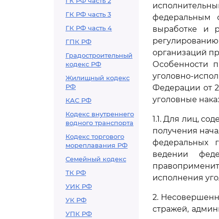
ГК РФ часть 2
исполнительны
ГК РФ часть 3
федеральным 
ГК РФ часть 4
выработке и р
регулированию
ГПК РФ
организаций пр
Градостроительный
Особенности п
кодекс РФ
уголовно-исп
Жилищный кодекс
РФ
Федерации от 2
уголовные нака
КАС РФ
Кодекс внутреннего
1.1. Для лиц, с
водного транспорта
получения нача
Кодекс торгового
федеральных г
мореплавания РФ
ведении феде
Семейный кодекс
правопримени
ТК РФ
исполнения уго
УИК РФ
2. Несовершен
УК РФ
стражей, адми
УПК РФ