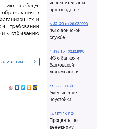
исполнительном
ению свободы,
производстве
 образования в
организациях и
N 53-ФЗ от 28.03.1998
ом требований
ФЗ о воинской
ии к отбыванию
службе
N 395-1 от 02.12.1990
ФЗ о банках и
реализации
>
банковской
зовательных
деятельности
и
заций
ст. 333 ГК РФ
енных
Уменьшение
х подготовку
неустойки
оны и
,
ст. 317.1 ГК РФ
Проценты по
 и
денежному