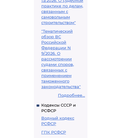
13/2026. О судебной
практике по делам,
связанным с
самовольным
строительством"
"Тематический
обзор ВС
Российской
Федерации N
9/2026. О
рассмотрении
судами споров,
связанных с
применением
таможенного
законодательства"
Подробнее...
Кодексы СССР и
РСФСР
Водный кодекс
РСФСР
ГПК РСФСР