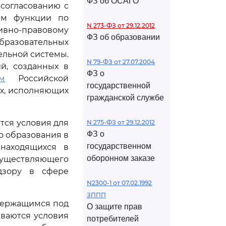
ФЗ об ОСАГО
согласованию с
им функции по
N 273-ФЗ от 29.12.2012
ивно-правовому
ФЗ об образовании
бразовательных
ельной системы.
N 79-ФЗ от 27.07.2004
й, созданных в
ФЗ о
м
Российской
государственной
ах, исполняющих
гражданской службе
ются условия для
N 275-ФЗ от 29.12.2012
ФЗ о
о образования в
государственном
 находящихся в
оборонном заказе
уществляющего
дзору в сфере
N2300-1 от 07.02.1992
ЗППП
держащимся под
О защите прав
ваются условия
потребителей