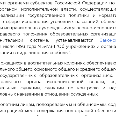
ми органами субъектов Российской Федерации по 
органом исполнительной власти, осуществляющ
еализации государственной политики и нормат
 в сфере исполнения уголовных наказаний, общео
и исправительных учреждениях уголовно-исполнит
равового положения образовательных организаци
олнительной системе, устанавливаются
Законо
1 июля 1993 года N 5473-1 "Об учреждениях и орган
зания в виде лишения свободы".
одержащихся в воспитательных колониях, обеспечива
льного общего, основного общего и среднего общег
осударственных образовательных организациях,
рального органа исполнительной власти, ос
тельные функции, функции по контролю и на
ловных наказаний в отношении осужденных.
нолетним лицам, подозреваемым и обвиняемым, со
нистрацией мест содержания под стражей обеспечи