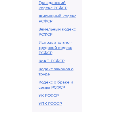
Гражданский
кодекс РСФСР
Жилищный кодекс
РСФСР
Земельный кодекс
РСФСР
Исправительно -
трудовой кодекс
РСФСР
КоАП РСФСР
Кодекс законов о
труде
Кодекс о браке и
семье РСФСР
УК РСФСР
УПК РСФСР