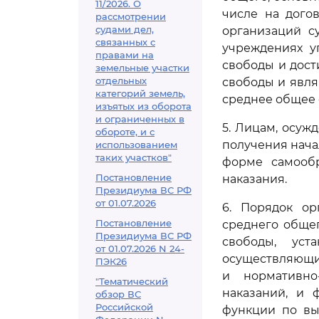
11/2026. О
числе на дого
рассмотрении
судами дел,
организаций с
связанных с
учреждениях у
правами на
свободы и дост
земельные участки
отдельных
свободы и явля
категорий земель,
среднее общее 
изъятых из оборота
и ограниченных в
5. Лицам, осу
обороте, и с
получения нача
использованием
таких участков"
форме самообр
Постановление
наказания.
Президиума ВС РФ
от 01.07.2026
6. Порядок ор
Постановление
среднего обще
Президиума ВС РФ
свободы, уст
от 01.07.2026 N 24-
осуществляющи
ПЭК26
и нормативно
"Тематический
наказаний, и 
обзор ВС
Российской
функции по вы