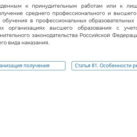
ужденным к принудительным работам или к лиш
олучение среднего профессионального и высшего
 обучения в профессиональных образовательных 
ных организациях высшего образования с учет
лнительного законодательства Российской Федерац
го вида наказания.
ганизация получения
Статья 81. Особенности 
 обучающимися с
профессиональных обра
ми возможностями
программ и деятельност
алидами (детьми-
образовательных органи
федеральных государств
органов, осуществляющи
кадров в интересах обор
безопасности государства
обеспечения законности