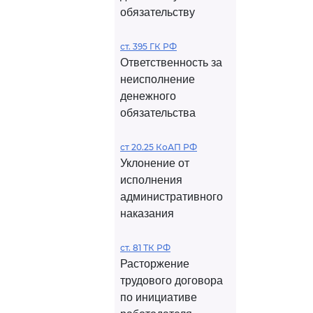
обязательству
ст. 395 ГК РФ
Ответственность за
неисполнение
денежного
обязательства
ст 20.25 КоАП РФ
Уклонение от
исполнения
административного
наказания
ст. 81 ТК РФ
Расторжение
трудового договора
по инициативе