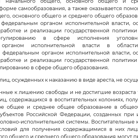
я начального общего, основного общего и ср
форме самообразования, а также оказывается пом
его, основного общего и среднего общего образов
 федеральным органом исполнительной власти, 
работке и реализации государственной политики
егулированию в сфере исполнения уголовны
 органом исполнительной власти в области
и федеральным органом исполнительной власти, 
работке и реализации государственной политики
лированию в сфере общего образования.
лиц, осужденных к наказанию в виде ареста, не осущ
енные к лишению свободы и не достигшие возраста т
ц, содержащихся в воспитательных колониях, пол
ое общее и среднее общее образование в общео
субъектов Российской Федерации, созданных при 
оловно-исполнительной системы. Воспитательные 
словий для получения содержащимися в них лиц
ого общего и среднего общего образования могут пр