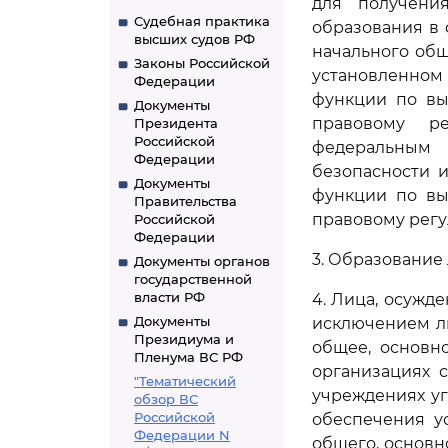
для получени
Судебная практика
образования в 
высших судов РФ
начального общ
Законы Российской
установленном
Федерации
функции по вы
Документы
правовому р
Президента
Российской
федеральным
Федерации
безопасности 
Документы
функции по вы
Правительства
правовому регу
Российской
Федерации
3. Образование 
Документы органов
государственной
власти РФ
4. Лица, осужд
Документы
исключением ли
Президиума и
общее, основн
Пленума ВС РФ
организациях 
"Тематический
учреждениях уг
обзор ВС
Российской
обеспечения у
Федерации N
общего, основн