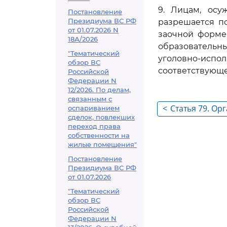
9. Лицам, ос
Постановление
Президиума ВС РФ
разрешается п
от 01.07.2026 N
заочной форме
18А/2026
образователь
"Тематический
уголовно-испо
обзор ВС
соответствующе
Российской
Федерации N
12/2026. По делам,
связанным с
<
Статья 79. Ор
оспариванием
сделок, повлекших
образования
переход права
ограниченны
собственности на
жилые помещения"
здоровья, инв
Постановление
инвалидами)
Президиума ВС РФ
от 01.07.2026
"Тематический
обзор ВС
Российской
Федерации N