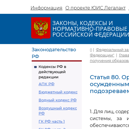
Информация
О проекте ЮИС Легалакт
ЗАКОНЫ, КОДЕКСЫ И
НОРМАТИВНО-ПРАВОВЫЕ 
РОССИЙСКОЙ ФЕДЕРАЦИ
Законодательство
|
Федеральный зако
Федерации"
|
Глав
РФ
получения образов
Кодексы РФ в
действующей
Статья 80. 
редакции
осужденным 
АПК РФ
подозревае
Бюджетный кодекс
Водный кодекс РФ
Воздушный кодекс
1. Для лиц, со
РФ
системы, за 
ГК РФ часть 1
обеспечиваютс