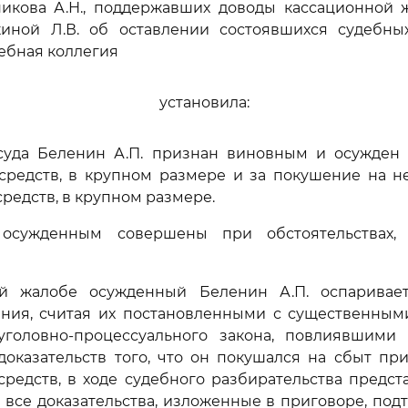
никова А.Н., поддержавших доводы кассационной 
иной Л.В. об оставлении состоявшихся судебн
ебная коллегия
установила:
суда Беленин А.П. признан виновным и осужден 
 средств, в крупном размере и за покушение на н
средств, в крупном размере.
 осужденным совершены при обстоятельствах,
й жалобе осужденный Беленин А.П. оспаривае
ния, считая их постановленными с существенны
уголовно-процессуального закона, повлиявшими 
 доказательств того, что он покушался на сбыт п
средств, в ходе судебного разбирательства предст
о все доказательства, изложенные в приговоре, по