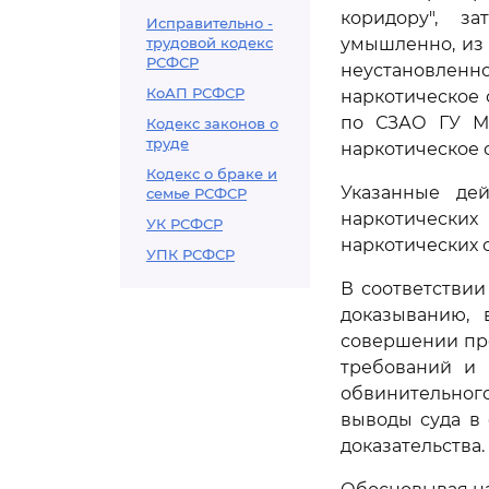
коридору", за
Исправительно -
трудовой кодекс
умышленно, из
РСФСР
неустановленно
КоАП РСФСР
наркотическое 
по СЗАО ГУ МВ
Кодекс законов о
труде
наркотическое 
Кодекс о браке и
Указанные дей
семье РСФСР
наркотических
УК РСФСР
наркотических 
УПК РСФСР
В соответстви
доказыванию, 
совершении пре
требований и 
обвинительного
выводы суда в
доказательства.