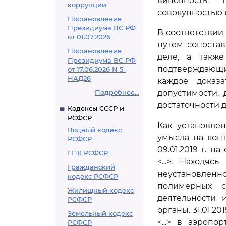
виновность 
коррупции"
совокупностью 
Постановление
Президиума ВС РФ
В соответствии
от 01.07.2026
путем сопоста
Постановление
деле, а также
Президиума ВС РФ
подтверждающи
от 17.06.2026 N 5-
НАД26
каждое доказа
Подробнее...
допустимости, 
достаточности 
Кодексы СССР и
РСФСР
Как установле
Водный кодекс
умысла на конт
РСФСР
09.01.2019 г. 
ГПК РСФСР
<...>. Находяс
Гражданский
неустановленно
кодекс РСФСР
полимерных с
Жилищный кодекс
деятельности 
РСФСР
органы. 31.01.201
Земельный кодекс
<...> в аэропо
РСФСР