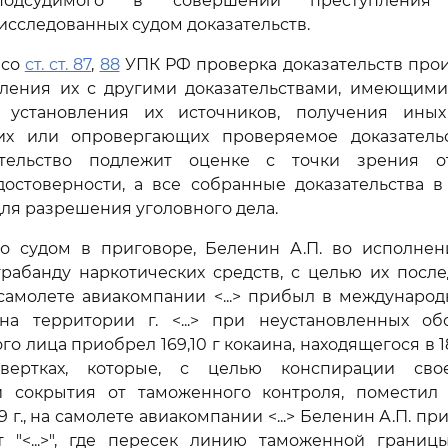
подсудимого в совершении преступления 
исследованных судом доказательств.
 со
ст. ст. 87
,
88
УПК РФ проверка доказательств про
вления их с другими доказательствами, имеющими
 установления их источников, получения иных 
х или опровергающих проверяемое доказатель
тельство подлежит оценке с точки зрения от
достоверности, а все собранные доказательства в
для разрешения уголовного дела.
но судом в приговоре, Беленин А.П. во исполнен
рабанду наркотических средств, с целью их посл
на самолете авиакомпании <...> прибыл в международ
ь на территории г. <...> при неустановленных об
го лица приобрел 169,10 г кокаина, находящегося в 
вертках, которые, с целью конспирации сво
и сокрытия от таможенного контроля, поместил
9 г., на самолете авиакомпании <...> Беленин А.П. прибыл
рт "<...>", где пересек линию таможенной грани