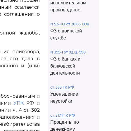
овольно прошел
исполнительном
нный ссылается
производстве
о соглашения о
N 53-ФЗ от 28.03.1998
ФЗ о воинской
ионной жалобы,
службе
ения приговора,
N 395-1 от 02.12.1990
ловного дела в
ФЗ о банках и
овного и (или)
банковской
деятельности
ст. 333 ГК РФ
Уменьшение
 обоснованным и
неустойки
ниями
УПК
РФ и
ии ч. 4 ст. 302
ст. 317.1 ГК РФ
едположениях и
Проценты по
азбирательства
денежному