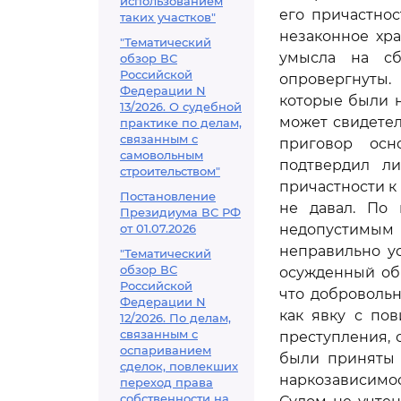
использованием
его причастно
таких участков"
незаконное хра
"Тематический
умысла на сб
обзор ВС
Российской
опровергнуты.
Федерации N
которые были н
13/2026. О судебной
может свидетел
практике по делам,
связанным с
приговор осн
самовольным
подтвердил ли
строительством"
причастности к
Постановление
не давал. По 
Президиума ВС РФ
от 01.07.2026
недопустимым
неправильно ус
"Тематический
обзор ВС
осужденный обр
Российской
что добровольн
Федерации N
как явку с по
12/2026. По делам,
связанным с
преступления, 
оспариванием
были приняты 
сделок, повлекших
наркозависимо
переход права
собственности на