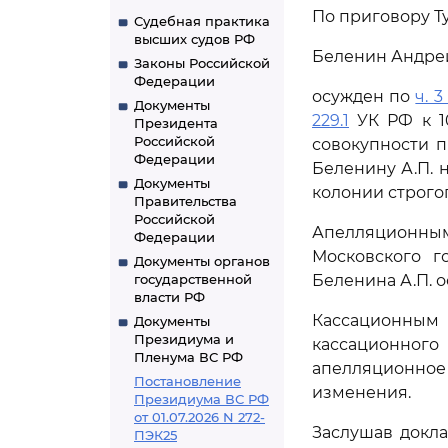
По приговору Ту
Судебная практика
высших судов РФ
Беленин Андрей 
Законы Российской
Федерации
осужден по
ч. 3
Документы
229.1
УК РФ к 1
Президента
Российской
совокупности 
Федерации
Беленину А.П. 
Документы
колонии строго
Правительства
Российской
Апелляционн
Федерации
Московского г
Документы органов
государственной
Беленина А.П. 
власти РФ
Кассационным 
Документы
Президиума и
кассационного
Пленума ВС РФ
апелляционно
Постановление
изменения.
Президиума ВС РФ
от 01.07.2026 N 272-
Заслушав докла
ПЭК25