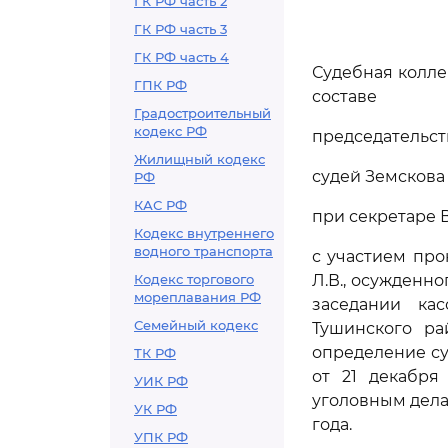
ГК РФ часть 2
ГК РФ часть 3
ГК РФ часть 4
Судебная колле
ГПК РФ
составе
Градостроительный
кодекс РФ
председательст
Жилищный кодекс
судей Земскова 
РФ
КАС РФ
при секретаре 
Кодекс внутреннего
водного транспорта
с участием пр
Кодекс торгового
Л.В., осужденно
мореплавания РФ
заседании ка
Семейный кодекс
Тушинского ра
определение су
ТК РФ
от 21 декабря
УИК РФ
уголовным дела
УК РФ
года.
УПК РФ