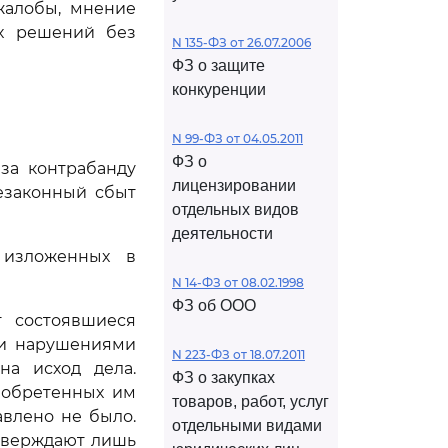
жалобы, мнение
ых решений без
N 135-ФЗ от 26.07.2006
ФЗ о защите
конкуренции
N 99-ФЗ от 04.05.2011
ФЗ о
за контрабанду
лицензировании
езаконный сбыт
отдельных видов
деятельности
 изложенных в
N 14-ФЗ от 08.02.1998
ФЗ об ООО
т состоявшиеся
ми нарушениями
N 223-ФЗ от 18.07.2011
на исход дела.
ФЗ о закупках
риобретенных им
товаров, работ, услуг
авлено не было.
отдельными видами
дтверждают лишь