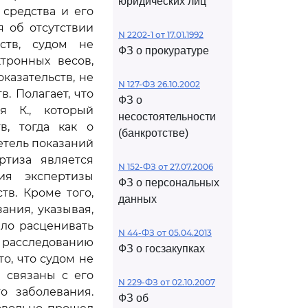
юридических лиц
средства и его
я об отсутствии
N 2202-1 от 17.01.1992
ств, судом не
ФЗ о прокуратуре
тронных весов,
казательств, не
N 127-ФЗ 26.10.2002
. Полагает, что
ФЗ о
я К., который
несостоятельности
в, тогда как о
(банкротстве)
етель показаний
ртиза является
N 152-ФЗ от 27.07.2006
ия экспертизы
ФЗ о персональных
тв. Кроме того,
данных
ания, указывая,
ало расценивать
N 44-ФЗ от 05.04.2013
 расследованию
ФЗ о госзакупках
о, что судом не
 связаны с его
N 229-ФЗ от 02.10.2007
о заболевания.
ФЗ об