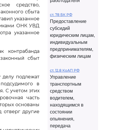
работодателя
ское средство,
аконного сбыта
ст. 78 БК РФ
тавил указанное
Предоставление
дниками ОНК УВД
субсидий
отра указанное
юридическим лицам,
индивидуальным
предпринимателям,
ак контрабанда
физическим лицам
езаконный сбыт
ст. 12.8 КоАП РФ
 делу подлежат
Управление
 подсудимого в
транспортным
. С учетом этих
средством
ровочная часть
водителем,
оторых основаны
находящимся в
 отверг другие
состоянии
опьянения,
передача