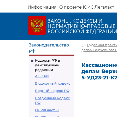
Информация
О проекте ЮИС Легалакт
ЗАКОНЫ, КОДЕКСЫ И
НОРМАТИВНО-ПРАВОВЫЕ 
РОССИЙСКОЙ ФЕДЕРАЦИ
Законодательство
|
Судебная практ
делам Верховного С
РФ
Кодексы РФ в
Кассационн
действующей
редакции
делам Верхо
АПК РФ
5-УД23-21-К
Бюджетный кодекс
Водный кодекс РФ
Воздушный кодекс
РФ
ГК РФ часть 1