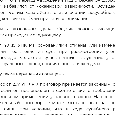
но, что в период нахождения под стражей он добр
и избавился от кокаиновой зависимости. Осужде
ленные им ходатайства о заключении досудебног
, которые не были приняты во внимание.
алы уголовного дела, обсудив доводы кассац
гия приходит к следующему.
ст. 401.15 УПК РФ основаниями отмены или измен
ли постановления суда при рассмотрении уго
порядке являются существенные нарушения угол
ссуального закона, повлиявшие на исход дела.
у такие нарушения допущены.
 со ст. 297 УПК РФ приговор признается законным,
 если он постановлен в соответствии с требова
вильном применении уголовного закона. На основан
тельный приговор не может быть основан на пр
я лишь при условии, что в ходе судебного р