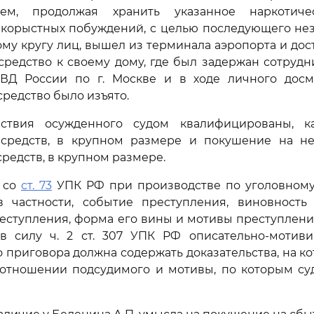
тем, продолжая хранить указанное наркотиче
 корыстных побуждений, с целью последующего нез
му кругу лиц, вышел из терминала аэропорта и дос
средство к своему дому, где был задержан сотру
Д России по г. Москве и в ходе личного досм
средство было изъято.
ствия осужденного судом квалифицированы, к
 средств, в крупном размере и покушение на н
средств, в крупном размере.
и со
ст. 73
УПК РФ при производстве по уголовному
в частности, событие преступления, виновность
ступления, форма его вины и мотивы преступления
в силу ч. 2 ст. 307 УПК РФ описательно-мотиви
 приговора должна содержать доказательства, на к
 отношении подсудимого и мотивы, по которым суд