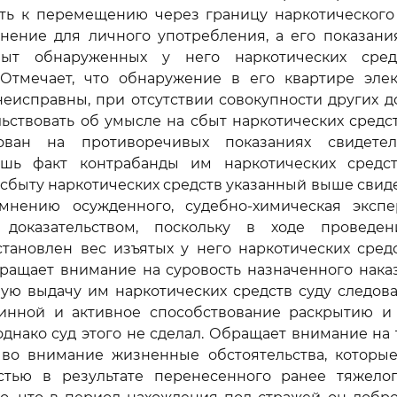
сть к перемещению через границу наркотического 
нение для личного употребления, а его показани
ыт обнаруженных у него наркотических сред
 Отмечает, что обнаружение в его квартире элек
еисправны, при отсутствии совокупности других до
ьствовать об умысле на сбыт наркотических средств
ован на противоречивых показаниях свидетел
шь факт контрабанды им наркотических средст
 сбыту наркотических средств указанный выше свид
мнению осужденного, судебно-химическая экспе
 доказательством, поскольку в ходе проведен
тановлен вес изъятых у него наркотических средс
ащает внимание на суровость назначенного наказ
ую выдачу им наркотических средств суду следов
винной и активное способствование раскрытию и
однако суд этого не сделал. Обращает внимание на т
во внимание жизненные обстоятельства, которые
стью в результате перенесенного ранее тяжелог