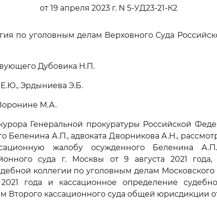
от 19 апреля 2023 г. N 5-УД23-21-К2
гия по уголовным делам Верховного Суда Российс
вующего Дубовика Н.П.
Е.Ю., Эрдыниева Э.Б.
Воронине М.А.
окурора Генеральной прокуратуры Российской Фед
го Беленина А.П., адвоката Дворникова А.Н., рассмо
ссационную жалобу осужденного Беленина А.П
йонного суда г. Москвы от 9 августа 2021 года,
дебной коллегии по уголовным делам Московского 
 2021 года и кассационное определение судебн
м Второго кассационного суда общей юрисдикции от