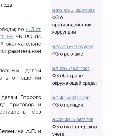
 года
N 273-ФЗ от 25.12.2008
ФЗ о
противодействии
ободы; по
ч. 3 ст.
коррупции
ст. 69
УК РФ по
й окончательно
N 38-ФЗ от 13.03.2006
 исправительной
ФЗ о рекламе
N 7-ФЗ от 10.01.2002
ловным делам
ФЗ об охране
ор в отношении
окружающей среды
 делам Второго
N 3-ФЗ от 07.02.2011
ода приговор и
ФЗ о полиции
оставлены без
N 402-ФЗ от 06.12.2011
ФЗ о бухгалтерском
Беленина А.П. и
учете