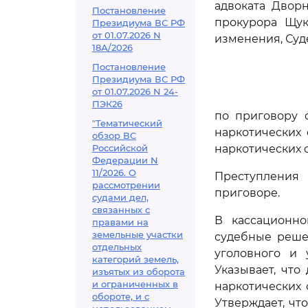
адвоката Двор
Постановление
прокурора Щук
Президиума ВС РФ
от 01.07.2026 N
изменения, Суд
18А/2026
Постановление
Президиума ВС РФ
от 01.07.2026 N 24-
ПЭК26
по приговору 
"Тематический
наркотических
обзор ВС
Российской
наркотических 
Федерации N
11/2026. О
Преступления
рассмотрении
приговоре.
судами дел,
связанных с
В кассационно
правами на
земельные участки
судебные реше
отдельных
уголовного и 
категорий земель,
Указывает, что
изъятых из оборота
и ограниченных в
наркотических 
обороте, и с
Утверждает, чт