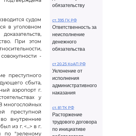
подтверждена
обязательству
изводится судом
ст. 395 ГК РФ
ся в уголовном
Ответственность за
доказательств,
неисполнение
ство. При этом
денежного
носительности,
обязательства
 совокупности -
ст 20.25 КоАП РФ
Уклонение от
ие преступного
исполнения
едующего сбыта,
административного
ный аэропорт г.
наказания
стоятельствах у
18 многослойных
ст. 81 ТК РФ
ей преступной
Расторжение
 во внутренние
трудового договора
 из г. <...> в г.
по инициативе
цы по "зеленому