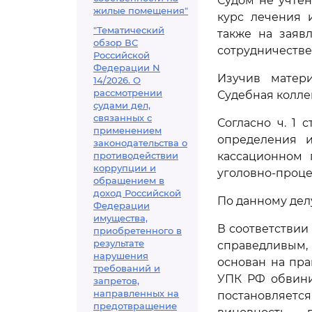
Судом не учте
жилые помещения"
курс лечения 
"Тематический
также на заяв
обзор ВС
сотрудничестве
Российской
Федерации N
Изучив матери
14/2026. О
рассмотрении
Судебная колле
судами дел,
связанных с
Согласно ч. 1 
применением
определения и
законодательства о
противодействии
кассационном 
коррупции и
уголовно-проце
обращением в
доход Российской
По данному дел
Федерации
имущества,
В соответствии
приобретенного в
результате
справедливым,
нарушения
основан на пра
требований и
УПК РФ обвини
запретов,
направленных на
постановляетс
предотвращение