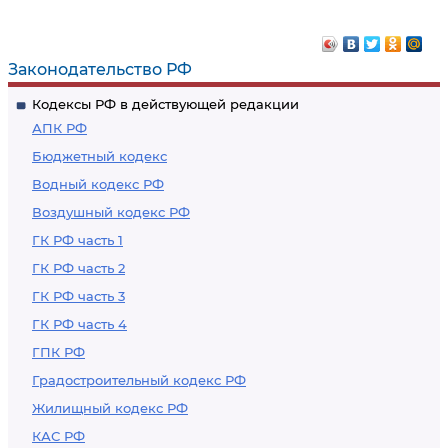
нанимателя,
жилыми
арендатора или
помещениями
членов его семьи
граждан, дома
Законодательство РФ
без предоставления
которых подлежат
Кодексы РФ в действующей редакции
другого жилого
сносу в связи с
АПК РФ
помещения
изъятием
Бюджетный кодекс
земельных участков
Водный кодекс РФ
Воздушный кодекс РФ
ГК РФ часть 1
ГК РФ часть 2
ГК РФ часть 3
ГК РФ часть 4
ГПК РФ
Градостроительный кодекс РФ
Жилищный кодекс РФ
КАС РФ