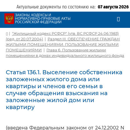
Актуальные документы по состоянию на:
07 августа 2026
ЗАКОНЫ, КОДЕКСЫ И
НОРМАТИВНО-ПРАВОВЫЕ АКТЫ
РОССИЙСКОЙ ФЕДЕРАЦИИ
|
"Жилищный кодекс РСФСР" (утв. ВС РСФСР 24.06.1983)
(ред. от 20.07.2004)
|
Раздел III. ОБЕСПЕЧЕНИЕ ГРАЖДАН
ЖИЛЫМИ ПОМЕЩЕНИЯМИ. ПОЛЬЗОВАНИЕ ЖИЛЫМИ
ПОМЕЩЕНИЯМИ
|
Глава 6. Пользование жилыми
помещениями в домах индивидуального жилищного фонда
Статья 136.1. Выселение собственника
заложенных жилого дома или
квартиры и членов его семьи в
случае обращения взыскания на
заложенные жилой дом или
квартиру
(введена Федеральным законом от 24.12.2002 N