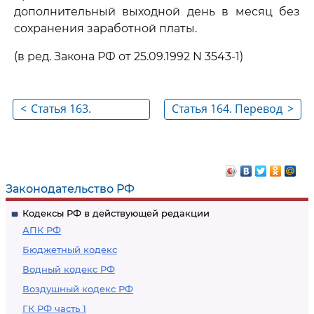
дополнительный выходной день в месяц без
сохранения заработной платы.
(в ред. Закона РФ от 25.09.1992 N 3543-1)
<
Статья 163.
Статья 164. Перевод
>
Ограничение
на более легкую
ночных,
работу беременных
сверхурочных работ
женщин и женщин,
и направления в
имеющих детей в
Законодательство РФ
командировки
возрасте до
Кодексы РФ в действующей редакции
работников,
полутора лет
АПК РФ
имеющих
Бюджетный кодекс
несовершеннолетних
Водный кодекс РФ
детей или
Воздушный кодекс РФ
осуществляющих
уход за больными
ГК РФ часть 1