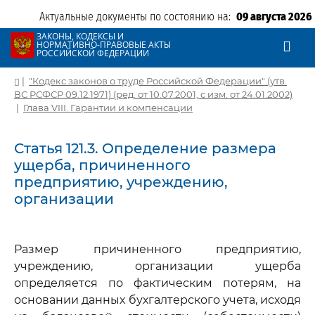
Актуальные документы по состоянию на:
09 августа 2026
ЗАКОНЫ, КОДЕКСЫ И
НОРМАТИВНО-ПРАВОВЫЕ АКТЫ
РОССИЙСКОЙ ФЕДЕРАЦИИ
|
"Кодекс законов о труде Российской Федерации" (утв.
ВС РСФСР 09.12.1971) (ред. от 10.07.2001, с изм. от 24.01.2002)
|
Глава VIII. Гарантии и компенсации
Статья 121.3. Определение размера
ущерба, причиненного
предприятию, учреждению,
организации
Размер причиненного предприятию,
учреждению, организации ущерба
определяется по фактическим потерям, на
основании данных бухгалтерского учета, исходя