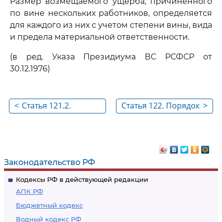
Размер возмещаемого ущерба, причиненного
по вине нескольких работников, определяется
для каждого из них с учетом степени вины, вида
и предела материальной ответственности.
(в ред. Указа Президиума ВС РСФСР от
30.12.1976)
<
Статья 121.2.
Статья 122. Порядок
>
Коллективная
возмещения
(бригадная)
ущерба,
материальная
причиненного
ответственность
предприятию,
Законодательство РФ
учреждению,
Кодексы РФ в действующей редакции
организации
АПК РФ
Бюджетный кодекс
Водный кодекс РФ