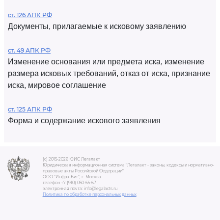
ст. 126 АПК РФ
Документы, прилагаемые к исковому заявлению
ст. 49 АПК РФ
Изменение основания или предмета иска, изменение
размера исковых требований, отказ от иска, признание
иска, мировое соглашение
ст. 125 АПК РФ
Форма и содержание искового заявления
(c) 2015-2026 ЮИС Легалакт
Юридическая информационная система "Легалакт - законы, кодексы и нормативно-
правовые акты Российской Федерации"
ООО "Инфра-Бит", г. Москва.
телефон +7 (910) 050-65-67
электронная почта: info@legalacts.ru
Политика по обработке персональных данных