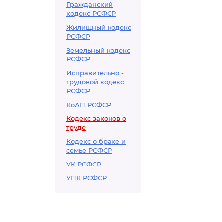
Гражданский
кодекс РСФСР
Жилищный кодекс
РСФСР
Земельный кодекс
РСФСР
Исправительно -
трудовой кодекс
РСФСР
КоАП РСФСР
Кодекс законов о
труде
Кодекс о браке и
семье РСФСР
УК РСФСР
УПК РСФСР