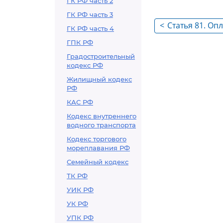
ГК РФ часть 2
ГК РФ часть 3
<
Статья 81. Оп
ГК РФ часть 4
специалистов
ГПК РФ
Градостроительный
кодекс РФ
Жилищный кодекс
РФ
КАС РФ
Кодекс внутреннего
водного транспорта
Кодекс торгового
мореплавания РФ
Семейный кодекс
ТК РФ
УИК РФ
УК РФ
УПК РФ