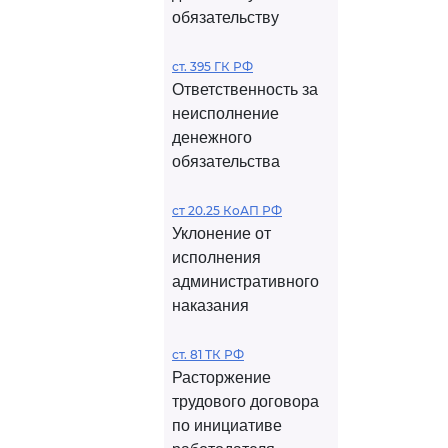
обязательству
ст. 395 ГК РФ
Ответственность за
неисполнение
денежного
обязательства
ст 20.25 КоАП РФ
Уклонение от
исполнения
административного
наказания
ст. 81 ТК РФ
Расторжение
трудового договора
по инициативе