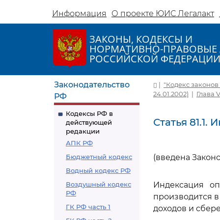
Информация
О проекте ЮИС Легалакт
ЗАКОНЫ, КОДЕКСЫ И
НОРМАТИВНО-ПРАВОВЫЕ 
РОССИЙСКОЙ ФЕДЕРАЦИ
Законодательство
|
"Кодекс законов о
24.01.2002)
|
Глава 
РФ
Кодексы РФ в
Статья 81.1.
действующей
редакции
АПК РФ
Бюджетный кодекс
(введена Законом
Водный кодекс РФ
Воздушный кодекс
Индексация оп
РФ
производится в
ГК РФ часть 1
доходов и сбер