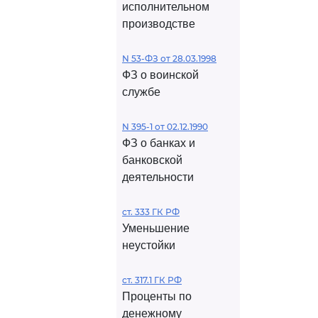
исполнительном
производстве
N 53-ФЗ от 28.03.1998
ФЗ о воинской
службе
N 395-1 от 02.12.1990
ФЗ о банках и
банковской
деятельности
ст. 333 ГК РФ
Уменьшение
неустойки
ст. 317.1 ГК РФ
Проценты по
денежному