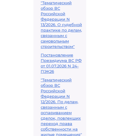
"Тематический
обзор ВС
Российской
Федерации N
13/2026. О судебной
практике по делам,
связанным с
самовольным
строительством"
Постановление
Президиума ВС РФ
от 01.07.2026 N 24-
ПЭК26
"Тематический
обзор ВС
Российской
Федерации N
12/2026. По делам,
связанным с
оспариванием
сделок, повлекших
переход права
собственности на
жилые помещения"