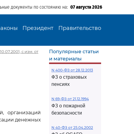
льные документы по состоянию на:
07 августа 2026
Законы
Президент
Правительство
Популярные статьи
0.07.2001, с изм. от
и материалы
N 400-ФЗ от 28.12.2013
ФЗ о страховых
пенсиях
N 69-ФЗ от 21.12.1994
ФЗ о пожарной
й, организаций
безопасности
сации денежных
N 40-ФЗ от 25.04.2002