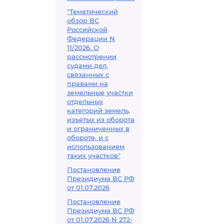
"Тематический
обзор ВС
Российской
Федерации N
11/2026. О
рассмотрении
судами дел,
связанных с
правами на
земельные участки
отдельных
категорий земель,
изъятых из оборота
и ограниченных в
обороте, и с
использованием
таких участков"
Постановление
Президиума ВС РФ
от 01.07.2026
Постановление
Президиума ВС РФ
от 01.07.2026 N 272-