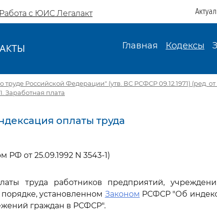
Актуа
Работа с ЮИС Легалакт
Главная
Кодексы
АКТЫ
И
 труде Российской Федерации" (утв. ВС РСФСР 09.12.1971) (ред. от 1
VI. Заработная плата
 Индексация оплаты труда
 РФ от 25.09.1992 N 3543-1)
латы труда работников предприятий, учреждени
 порядке, установленном
Законом
РСФСР "Об индек
ежений граждан в РСФСР".