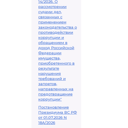
14/2026. О
рассмотрении
судами дел,
связанных с
применением
законодательства о
противодействии
коррупции и
обращением в
доход Российской
Федерации
имущества,
приобретенного в
результате
нарушения
требований и
запретов,
направленных на
предотвращение
коррупции"
Постановление
Президиума ВС РФ
от 01.07.2026 N
18А/2026