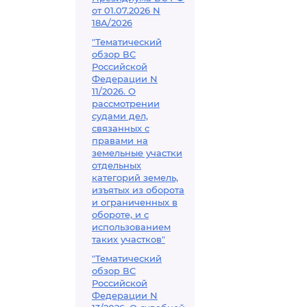
от 01.07.2026 N
18А/2026
"Тематический
обзор ВС
Российской
Федерации N
11/2026. О
рассмотрении
судами дел,
связанных с
правами на
земельные участки
отдельных
категорий земель,
изъятых из оборота
и ограниченных в
обороте, и с
использованием
таких участков"
"Тематический
обзор ВС
Российской
Федерации N