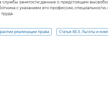
а службы занятости данные о предстоящем высвоб
ботника с указанием его профессии, специальности,
 труда.
Гарантии реализации права
Статья 40.3. Льготы и ко
уд
высвобождаемым работ