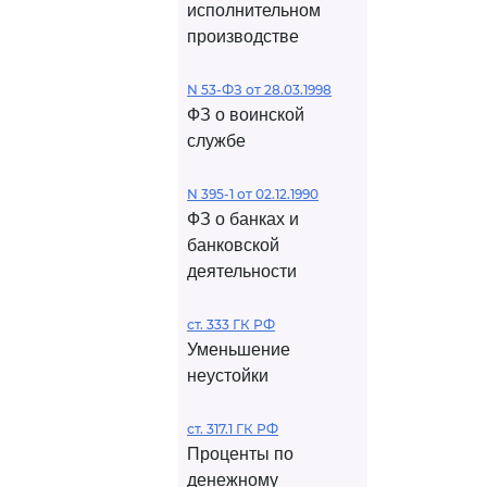
исполнительном
производстве
N 53-ФЗ от 28.03.1998
ФЗ о воинской
службе
N 395-1 от 02.12.1990
ФЗ о банках и
банковской
деятельности
ст. 333 ГК РФ
Уменьшение
неустойки
ст. 317.1 ГК РФ
Проценты по
денежному