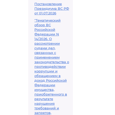
Постановление
Президиума ВС РФ
от 01.07.2026
"Тематический
обзор ВС
Российской
Федерации N
14/2026. О
рассмотрении
судами дел,
связанных с
применением
законодательства о
противодействии
коррупции и
обращением в
доход Российской
Федерации
имущества,
приобретенного в
результате
нарушения
требований и
запретов,