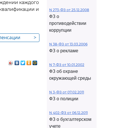
ождении каждого
 квалификации и
N 273-ФЗ от 25.12.2008
ФЗ о
противодействии
коррупции
мпенсации
>
никам
N 38-ФЗ от 13.03.2006
ФЗ о рекламе
N 7-ФЗ от 10.01.2002
ФЗ об охране
окружающей среды
N 3-ФЗ от 07.02.2011
ФЗ о полиции
N 402-ФЗ от 06.12.2011
ФЗ о бухгалтерском
учете