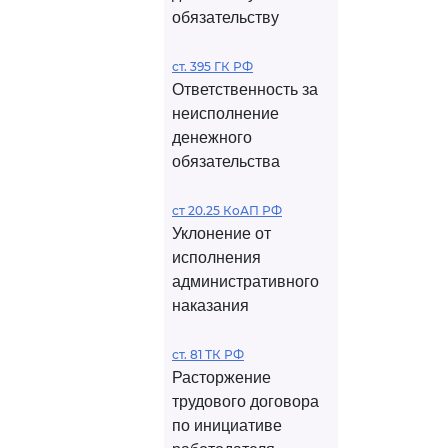
обязательству
ст. 395 ГК РФ
Ответственность за
неисполнение
денежного
обязательства
ст 20.25 КоАП РФ
Уклонение от
исполнения
административного
наказания
ст. 81 ТК РФ
Расторжение
трудового договора
по инициативе