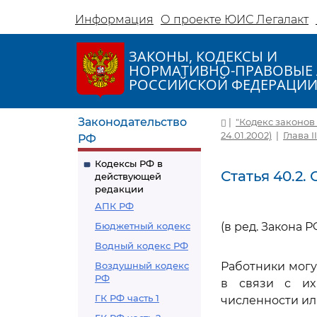
Информация
О проекте ЮИС Легалакт
ЗАКОНЫ, КОДЕКСЫ И
НОРМАТИВНО-ПРАВОВЫЕ 
РОССИЙСКОЙ ФЕДЕРАЦИ
Законодательство
|
"Кодекс законов о
24.01.2002)
|
Глава 
РФ
Кодексы РФ в
Статья 40.2
действующей
редакции
АПК РФ
Бюджетный кодекс
(в ред. Закона РФ
Водный кодекс РФ
Воздушный кодекс
Работники могу
РФ
в связи с их
ГК РФ часть 1
численности ил