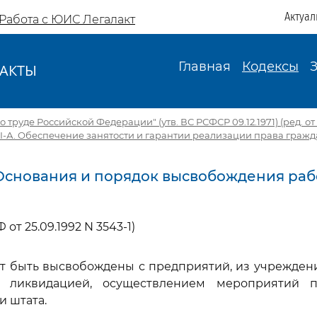
Актуал
Работа с ЮИС Легалакт
Главная
Кодексы
АКТЫ
И
 труде Российской Федерации" (утв. ВС РСФСР 09.12.1971) (ред. от 1
III-А. Обеспечение занятости и гарантии реализации права гражд
. Основания и порядок высвобождения ра
 от 25.09.1992 N 3543-1)
т быть высвобождены с предприятий, из учрежден
 ликвидацией, осуществлением мероприятий 
и штата.