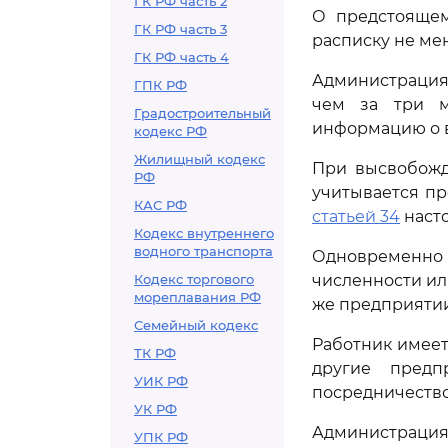
ГК РФ часть 2
О предстоящем
ГК РФ часть 3
расписку не мен
ГК РФ часть 4
Администрация
ГПК РФ
чем за три м
Градостроительный
информацию о 
кодекс РФ
Жилищный кодекс
При высвобожд
РФ
учитывается пр
КАС РФ
статьей 34
насто
Кодекс внутреннего
водного транспорта
Одновременно
Кодекс торгового
численности ил
мореплавания РФ
же предприятии
Семейный кодекс
Работник имеет
ТК РФ
другие предп
УИК РФ
посредничество
УК РФ
Администрация
УПК РФ