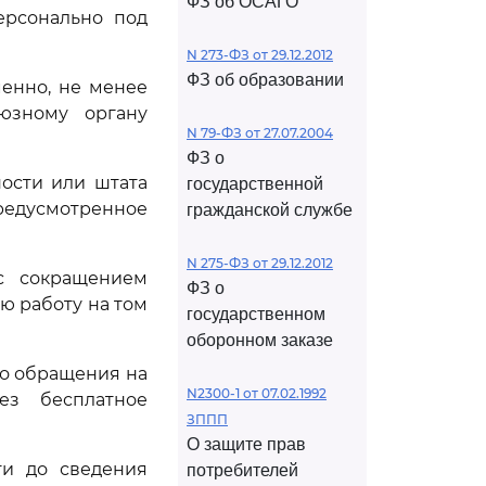
ФЗ об ОСАГО
ерсонально под
N 273-ФЗ от 29.12.2012
ФЗ об образовании
енно, не менее
юзному органу
N 79-ФЗ от 27.07.2004
ФЗ о
ости или штата
государственной
предусмотренное
гражданской службе
N 275-ФЗ от 29.12.2012
с сокращением
ФЗ о
ю работу на том
государственном
оборонном заказе
го обращения на
N2300-1 от 07.02.1992
ез бесплатное
ЗППП
О защите прав
ти до сведения
потребителей