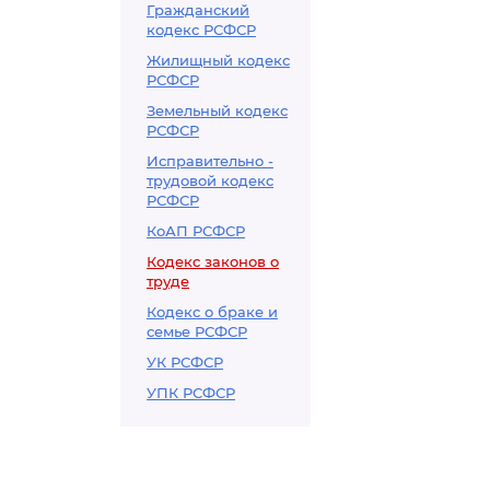
Гражданский
кодекс РСФСР
Жилищный кодекс
РСФСР
Земельный кодекс
РСФСР
Исправительно -
трудовой кодекс
РСФСР
КоАП РСФСР
Кодекс законов о
труде
Кодекс о браке и
семье РСФСР
УК РСФСР
УПК РСФСР