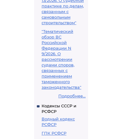
13/2026. О судебной
практике по делам,
связанным с
самовольным
строительством"
"Тематический
обзор ВС
Российской
Федерации N
9/2026. О
рассмотрении
судами споров,
связанных с
применением
таможенного
законодательства"
Подробнее...
Кодексы СССР и
РСФСР
Водный кодекс
РСФСР
ГПК РСФСР