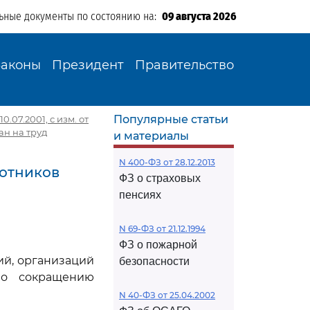
ьные документы по состоянию на:
09 августа 2026
Законы
Президент
Правительство
Популярные статьи
0.07.2001, с изм. от
ан на труд
и материалы
N 400-ФЗ от 28.12.2013
ботников
ФЗ о страховых
пенсиях
N 69-ФЗ от 21.12.1994
ФЗ о пожарной
ий, организаций
безопасности
по сокращению
N 40-ФЗ от 25.04.2002