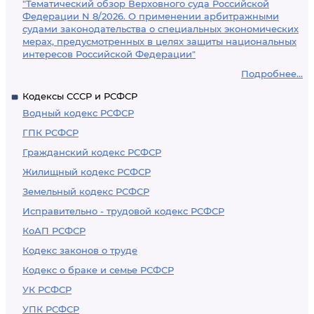
"Тематический обзор Верховного суда Российской
Федерации N 8/2026. О применении арбитражными
судами законодательства о специальных экономических
мерах, предусмотренных в целях защиты национальных
интересов Российской Федерации"
Подробнее...
Кодексы СССР и РСФСР
Водный кодекс РСФСР
ГПК РСФСР
Гражданский кодекс РСФСР
Жилищный кодекс РСФСР
Земельный кодекс РСФСР
Исправительно - трудовой кодекс РСФСР
КоАП РСФСР
Кодекс законов о труде
Кодекс о браке и семье РСФСР
УК РСФСР
УПК РСФСР