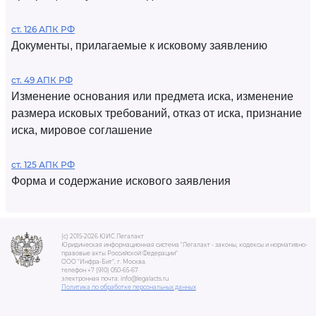
ст. 126 АПК РФ
Документы, прилагаемые к исковому заявлению
ст. 49 АПК РФ
Изменение основания или предмета иска, изменение
размера исковых требований, отказ от иска, признание
иска, мировое соглашение
ст. 125 АПК РФ
Форма и содержание искового заявления
(c) 2015-2026 ЮИС Легалакт
Юридическая информационная система "Легалакт - законы, кодексы и нормативно-
правовые акты Российской Федерации"
ООО "Инфра-Бит", г. Москва.
телефон +7 (910) 050-65-67
электронная почта: info@legalacts.ru
Политика по обработке персональных данных