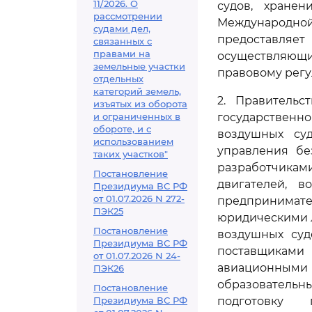
11/2026. О
судов, хране
рассмотрении
Международн
судами дел,
предоставляе
связанных с
правами на
осуществляющи
земельные участки
правовому регу
отдельных
категорий земель,
2. Правительс
изъятых из оборота
и ограниченных в
государствен
обороте, и с
воздушных су
использованием
управления бе
таких участков"
разработчикам
Постановление
двигателей, 
Президиума ВС РФ
от 01.07.2026 N 272-
предпринимат
ПЭК25
юридическими 
Постановление
воздушных суд
Президиума ВС РФ
поставщиками
от 01.07.2026 N 24-
авиационными
ПЭК26
образовател
Постановление
Президиума ВС РФ
подготовку 