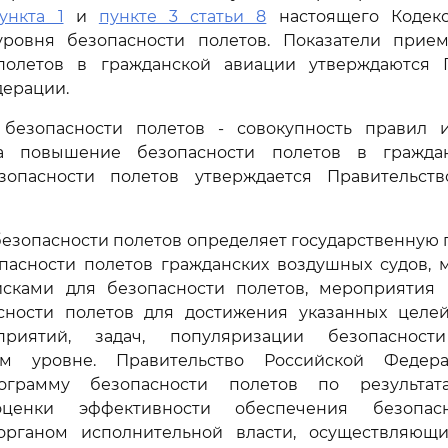
ункта 1
и
пункте 3 статьи 8
настоящего Кодекс
ровня безопасности полетов. Показатели прие
полетов в гражданской авиации утверждаются 
дерации.
а безопасности полетов - совокупность правил 
а повышение безопасности полетов в граждан
опасности полетов утверждается Правительст
 безопасности полетов определяет государственную 
опасности полетов гражданских воздушных судов, 
сками для безопасности полетов, мероприяти
сности полетов для достижения указанных целе
риятий, задач, популяризации безопаснос
ном уровне. Правительство Российской Федер
ограмму безопасности полетов по результат
ценки эффективности обеспечения безопас
органом исполнительной власти, осуществляющ