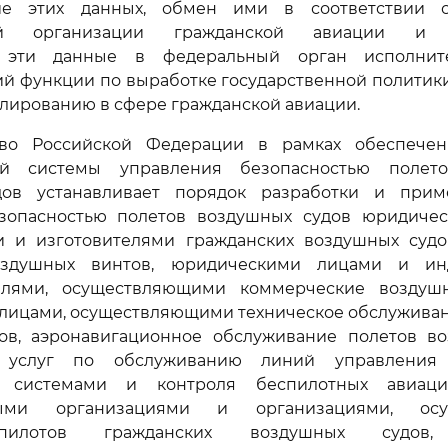
ние этих данных, обмен ими в соответствии с
ой организации гражданской авиации и е
т эти данные в федеральный орган исполните
й функции по выработке государственной политики
лированию в сфере гражданской авиации.
тво Российской Федерации в рамках обеспече
ной системы управления безопасностью полето
дов устанавливает порядок разработки и прим
зопасностью полетов воздушных судов юридиче
и и изготовителями гражданских воздушных судо
воздушных винтов, юридическими лицами и ин
елями, осуществляющими коммерческие воздушн
лицами, осуществляющими техническое обслуживан
ов, аэронавигационное обслуживание полетов во
 услуг по обслуживанию линий управления
 системами и контроля беспилотных авиаци
ьными организациями и организациями, осу
пилотов гражданских воздушных судов,