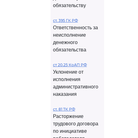
обязательству
ст. 395 ГК РФ
Ответственность за
неисполнение
денежного
обязательства
ст 20.25 КоАП РФ
Уклонение от
исполнения
административного
наказания
ст. 81 ТК РФ
Расторжение
трудового договора
по инициативе