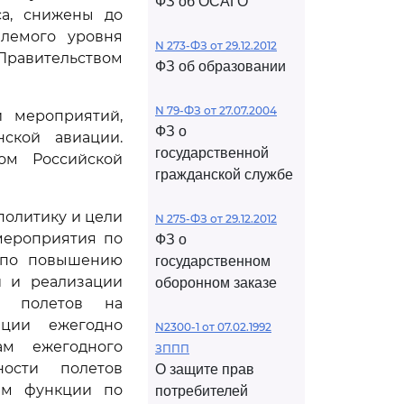
ФЗ об ОСАГО
а, снижены до
млемого уровня
N 273-ФЗ от 29.12.2012
Правительством
ФЗ об образовании
N 79-ФЗ от 27.07.2004
и мероприятий,
ФЗ о
ской авиации.
государственной
вом Российской
гражданской службе
политику и цели
N 275-ФЗ от 29.12.2012
мероприятия по
ФЗ о
я по повышению
государственном
й и реализации
оборонном заказе
ти полетов на
ации ежегодно
N2300-1 от 07.02.1992
ам ежегодного
ЗППП
ности полетов
О защите прав
им функции по
потребителей