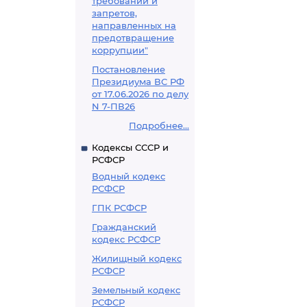
требований и
запретов,
направленных на
предотвращение
коррупции"
Постановление
Президиума ВС РФ
от 17.06.2026 по делу
N 7-ПВ26
Подробнее...
Кодексы СССР и
РСФСР
Водный кодекс
РСФСР
ГПК РСФСР
Гражданский
кодекс РСФСР
Жилищный кодекс
РСФСР
Земельный кодекс
РСФСР