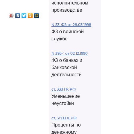
исполнительном
и
производстве
N 53-ФЗ от 28.03.1998
ФЗ о воинской
службе
N 395-1 от 02.12.1990
ФЗ о банках и
банковской
деятельности
ст. 333 ГК РФ
Уменьшение
неустойки
ст. 317.1 ГК РФ
Проценты по
денежному