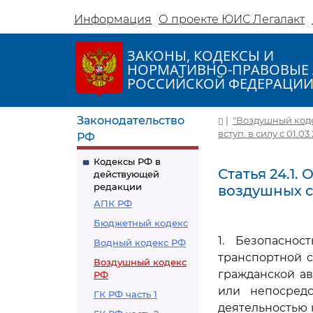
Информация
О проекте ЮИС Легалакт
ЗАКОНЫ, КОДЕКСЫ И
НОРМАТИВНО-ПРАВОВЫЕ 
РОССИЙСКОЙ ФЕДЕРАЦИ
Законодательство
|
"Воздушный кодекс
вступ. в силу с 01.03
РФ
Кодексы РФ в
Статья 24.1
действующей
редакции
воздушных с
АПК РФ
Бюджетный кодекс
1. Безопаснос
Водный кодекс РФ
транспортной с
Воздушный кодекс
гражданской ав
РФ
или непосред
ГК РФ часть 1
деятельностью 