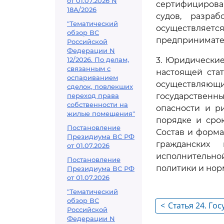
от 01.07.2026 N
сертифицирова
18А/2026
судов, разраб
"Тематический
осуществляе
обзор ВС
предпринимате
Российской
Федерации N
12/2026. По делам,
3. Юридически
связанным с
настоящей ста
оспариванием
осуществляющи
сделок, повлекших
переход права
государственн
собственности на
опасности и р
жилые помещения"
порядке и сро
Постановление
Состав и форма
Президиума ВС РФ
гражданских
от 01.07.2026
исполнительно
Постановление
политики и нор
Президиума ВС РФ
от 01.07.2026
"Тематический
обзор ВС
<
Статья 24. Го
Российской
регулирование
Федерации N