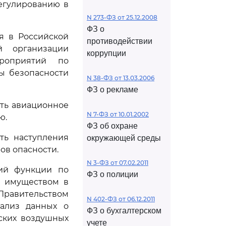
егулированию в
N 273-ФЗ от 25.12.2008
ФЗ о
я в Российской
противодействии
й организации
коррупции
роприятий по
ы безопасности
N 38-ФЗ от 13.03.2006
ФЗ о рекламе
ать авиационное
N 7-ФЗ от 10.01.2002
ю.
ФЗ об охране
сть наступления
окружающей среды
ов опасности.
N 3-ФЗ от 07.02.2011
щий функции по
ФЗ о полиции
м имуществом в
равительством
N 402-ФЗ от 06.12.2011
нализ данных о
ФЗ о бухгалтерском
ских воздушных
учете