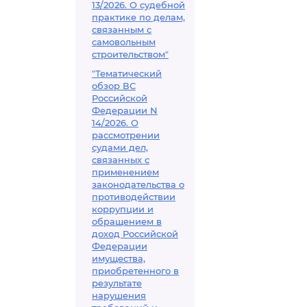
13/2026. О судебной
гражданской 
практике по делам,
связанным с
самовольным
строительством"
"Тематический
обзор ВС
Российской
Федерации N
14/2026. О
рассмотрении
судами дел,
связанных с
применением
законодательства о
противодействии
коррупции и
обращением в
доход Российской
Федерации
имущества,
приобретенного в
результате
нарушения