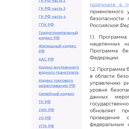
ГК РФ часть 2
подпункте 4 п
ГК РФ часть 3
приемлемого у
ГК РФ часть 4
безопасности 
ГПК РФ
Российской Фе
Градостроительный
1.1. Программ
кодекс РФ
нацеленных н
Жилищный кодекс
Программа без
РФ
Федерации.
КАС РФ
Кодекс внутреннего
1.2. Программа
водного транспорта
в области без
Кодекс торгового
управлению ри
мореплавания РФ
уровня безопа
Семейный кодекс
данных мероп
ТК РФ
государствен
УИК РФ
обновляет пр
проведения о
УК РФ
федеральным 
УПК РФ