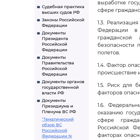
выработке гос
Судебная практика
сфере гражданс
высших судов РФ
Законы Российской
1.3. Реализац
Федерации
Федерации в 
Документы
гражданской
Президента
Российской
безопасности 
Федерации
полетов.
Документы
Правительства
1.4. Фактор оп
Российской
происшествие и
Федерации
Документы органов
1.5. Риск для 
государственной
факторов опасн
власти РФ
Документы
1.6. Федераль
Президиума и
Пленума ВС РФ
оказанию госу
"Тематический
сфере гражда
обзор ВС
Российской Фе
Российской
факторах опас
Федерации N