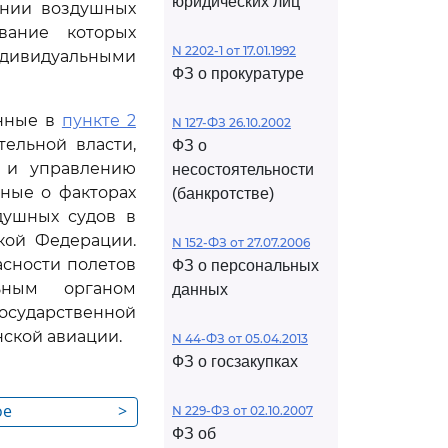
юридических лиц
ении воздушных
ивание которых
N 2202-1 от 17.01.1992
ивидуальными
ФЗ о прокуратуре
анные в
пункте 2
N 127-ФЗ 26.10.2002
ельной власти,
ФЗ о
г и управлению
несостоятельности
ные о факторах
(банкротстве)
душных судов в
кой Федерации.
N 152-ФЗ от 27.07.2006
асности полетов
ФЗ о персональных
ьным органом
данных
осударственной
ской авиации.
N 44-ФЗ от 05.04.2013
ФЗ о госзакупках
ое
>
N 229-ФЗ от 02.10.2007
ФЗ об
сти в области