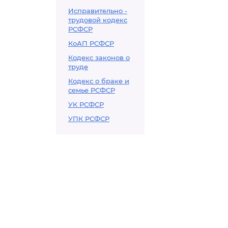
Исправительно -
трудовой кодекс
РСФСР
КоАП РСФСР
Кодекс законов о
труде
Кодекс о браке и
семье РСФСР
УК РСФСР
УПК РСФСР