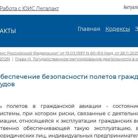
Актуал
Работа с ЮИС Легалакт
Главная
Кодексы
АКТЫ
И
 Российской Федерации" от 19.03.1997 N 60-ФЗ (ред. от 28.11.2025) 
.2026)
|
Глава III. Государственное регулирование деятельности в
. Обеспечение безопасности полетов граж
удов
ть полетов в гражданской авиации - состоян
истемы, при котором риски, связанные с деятельн
иации, относящейся к эксплуатации гражданских 
ственно обеспечивающей такую эксплуатацию, 
юридических лиц, индивидуальных предпринимател