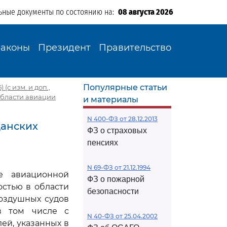
ьные документы по состоянию на:
08 августа 2026
Законы
Президент
Правительство
Популярные статьи
(с изм. и доп.,
 области авиации
и материалы
N 400-ФЗ от 28.12.2013
данских
ФЗ о страховых
пенсиях
N 69-ФЗ от 21.12.1994
ие авиационной
ФЗ о пожарной
остью в области
безопасности
воздушных судов
в том числе с
N 40-ФЗ от 25.04.2002
ей, указанных в