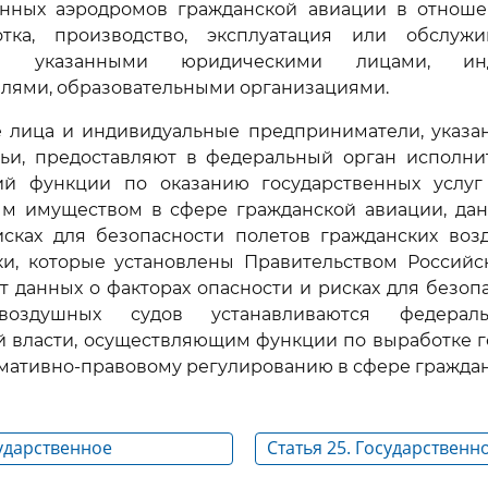
нных аэродромов гражданской авиации в отнош
отка, производство, эксплуатация или обслуж
тся указанными юридическими лицами, инд
лями, образовательными организациями.
е лица и индивидуальные предприниматели, указ
тьи, предоставляют в федеральный орган исполнит
й функции по оказанию государственных услу
ым имуществом в сфере гражданской авиации, дан
исках для безопасности полетов гражданских воз
ки, которые установлены Правительством Российс
т данных о факторах опасности и рисках для безоп
 воздушных судов устанавливаются федерал
й власти, осуществляющим функции по выработке г
мативно-правовому регулированию в сфере граждан
сударственное
Статья 25. Государственн
 деятельности в области
регулирование деятельно