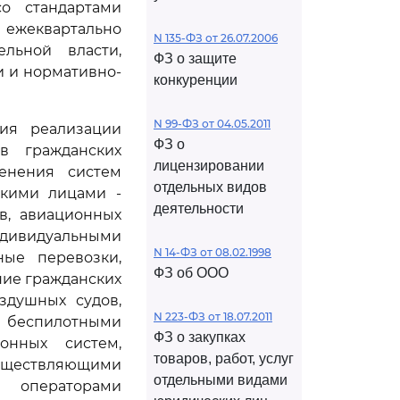
о стандартами
жеквартально
N 135-ФЗ от 26.07.2006
льной власти,
ФЗ о защите
 и нормативно-
конкуренции
N 99-ФЗ от 04.05.2011
ния реализации
ФЗ о
в гражданских
лицензировании
енения систем
отдельных видов
скими лицами -
деятельности
в, авиационных
дивидуальными
N 14-ФЗ от 08.02.1998
ые перевозки,
ФЗ об ООО
ие гражданских
здушных судов,
N 223-ФЗ от 18.07.2011
 беспилотными
ФЗ о закупках
онных систем,
товаров, работ, услуг
ществляющими
отдельными видами
 операторами