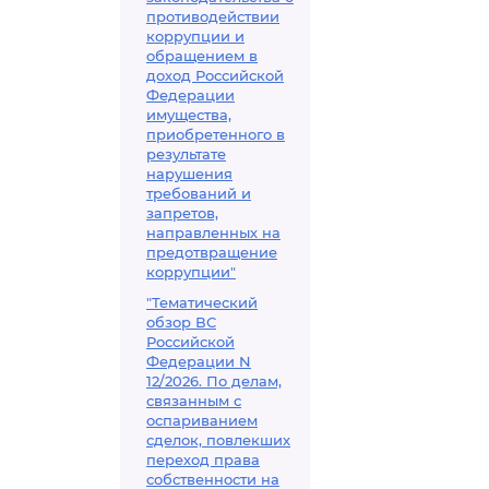
противодействии
коррупции и
обращением в
доход Российской
Федерации
имущества,
приобретенного в
результате
нарушения
требований и
запретов,
направленных на
предотвращение
коррупции"
"Тематический
обзор ВС
Российской
Федерации N
12/2026. По делам,
связанным с
оспариванием
сделок, повлекших
переход права
собственности на