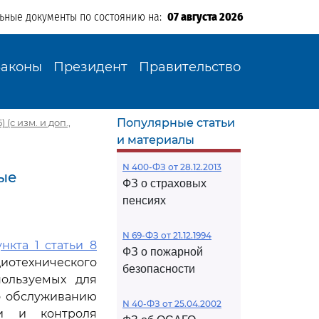
льные документы по состоянию на:
07 августа 2026
Законы
Президент
Правительство
Популярные статьи
(с изм. и доп.,
и материалы
N 400-ФЗ от 28.12.2013
ные
ФЗ о страховых
пенсиях
N 69-ФЗ от 21.12.1994
нкта 1 статьи 8
ФЗ о пожарной
иотехнического
безопасности
пользуемых для
о обслуживанию
N 40-ФЗ от 25.04.2002
и и контроля