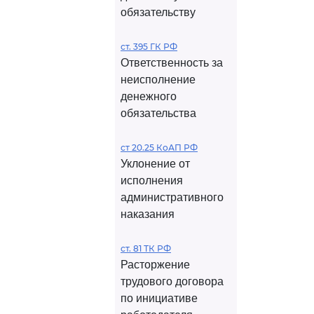
обязательству
ст. 395 ГК РФ
Ответственность за
неисполнение
денежного
обязательства
ст 20.25 КоАП РФ
Уклонение от
исполнения
административного
наказания
ст. 81 ТК РФ
Расторжение
трудового договора
по инициативе