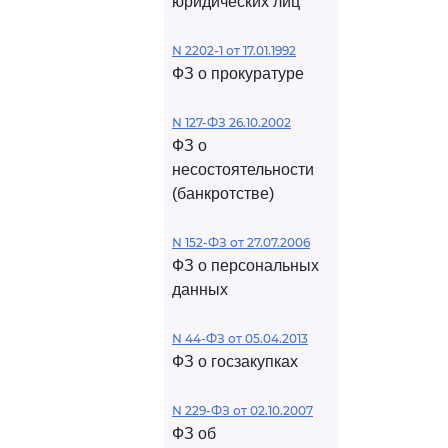
юридических лиц
и,
живания
N 2202-1 от 17.01.1992
аземного
ФЗ о прокуратуре
иванию линий
ми
N 127-ФЗ 26.10.2002
ФЗ о
 и контроля
несостоятельности
х систем,
(банкротстве)
х лиц,
ление
N 152-ФЗ от 27.07.2006
удования и
ФЗ о персональных
ной
данных
мых для
о движения,
N 44-ФЗ от 05.04.2013
 по
ФЗ о госзакупках
равления
нными
N 229-ФЗ от 02.10.2007
еспилотных
ФЗ об