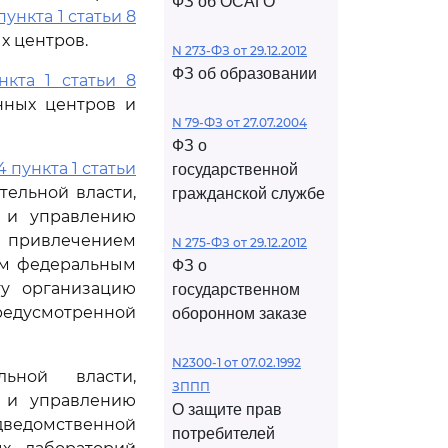
ФЗ об ОСАГО
ункта 1 статьи 8
х центров.
N 273-ФЗ от 29.12.2012
ФЗ об образовании
нкта 1 статьи 8
нных центров и
N 79-ФЗ от 27.07.2004
ФЗ о
4 пункта 1 статьи
государственной
ельной власти,
гражданской службе
г и управлению
с привлечением
N 275-ФЗ от 29.12.2012
ым федеральным
ФЗ о
ту организацию
государственном
едусмотренной
оборонном заказе
N2300-1 от 07.02.1992
ьной власти,
ЗППП
г и управлению
О защите прав
дведомственной
потребителей