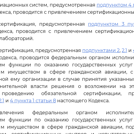
виационных систем, предусмотренная
подпунктом 4 п
екса, проводится с привлечением сертификационны
сертификация, предусмотренная
подпунктом 3 пу
декса, проводится с привлечением сертификацио
лабораторий.
сертификация, предусмотренная
подпунктами 2
,
2.1
и
одекса, проводится федеральным органом исполнит
м функции по оказанию государственных услу
ым имуществом в сфере гражданской авиации, 
ной ему организации в случае принятия указанн
нительной власти решения о возложении на э
роведению обязательной сертификации, пр
2.1
и
4 пункта 1 статьи 8
настоящего Кодекса.
влечения федеральным органом исполнител
м функции по оказанию государственных услу
ым имуществом в сфере гражданской авиации, по