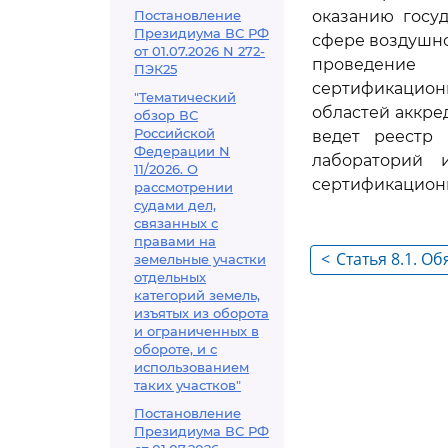
Постановление
оказанию госу
Президиума ВС РФ
сфере воздушно
от 01.07.2026 N 272-
проведение 
ПЭК25
сертификацион
"Тематический
областей аккре
обзор ВС
Российской
ведет реестр 
Федерации N
лабораторий 
11/2026. О
сертификационн
рассмотрении
судами дел,
связанных с
правами на
<
Статья 8.1. О
земельные участки
отдельных
авиационного
категорий земель,
эксперимента
изъятых из оборота
и ограниченных в
обороте, и с
использованием
таких участков"
Постановление
Президиума ВС РФ