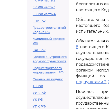
ГК РФ часть 2
беспилотных а
ГК РФ часть 3
настоящего Код
ГК РФ часть 4
Обязательная 
ГПК РФ
настоящего Ко
Градостроительный
испытательных 
кодекс РФ
Жилищный кодекс
Обязательная 
РФ
8
настоящего К
КАС РФ
осуществляющи
Кодекс внутреннего
государственн
водного транспорта
подведомствен
Кодекс торгового
органом испол
мореплавания РФ
функций по п
Семейный кодекс
подпунктами 2
,
ТК РФ
Порядок при
УИК РФ
осуществляющи
УК РФ
государственн
УПК РФ