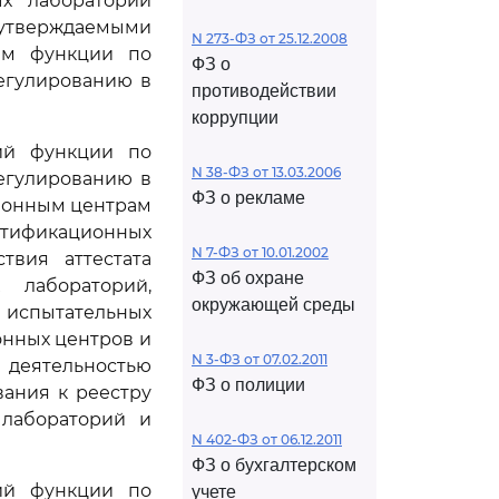
ых лабораторий
утверждаемыми
N 273-ФЗ от 25.12.2008
им функции по
ФЗ о
егулированию в
противодействии
коррупции
щий функции по
N 38-ФЗ от 13.03.2006
егулированию в
ФЗ о рекламе
ционным центрам
тификационных
N 7-ФЗ от 10.01.2002
твия аттестата
ФЗ об охране
 лабораторий,
окружающей среды
 испытательных
онных центров и
N 3-ФЗ от 07.02.2011
деятельностью
ФЗ о полиции
ания к реестру
 лабораторий и
N 402-ФЗ от 06.12.2011
ФЗ о бухгалтерском
щий функции по
учете