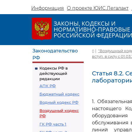
Информация
О проекте ЮИС Легалакт
ЗАКОНЫ, КОДЕКСЫ И
НОРМАТИВНО-ПРАВОВЫЕ 
РОССИЙСКОЙ ФЕДЕРАЦИ
Законодательство
|
"Воздушный кодекс
вступ. в силу с 01.03
РФ
Кодексы РФ в
Статья 8.2.
действующей
редакции
лаборатори
АПК РФ
Бюджетный кодекс
1. Обязательн
Водный кодекс РФ
настоящего Ко
Воздушный кодекс
оборудования 
РФ
обслуживания 
ГК РФ часть 1
линий управ