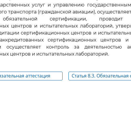
дарственных услуг и управлению государственны
го транспорта (гражданской авиации), осуществляе
обязательной сертификации, проводит 
ных центров и испытательных лабораторий, утвер
дитации сертификационных центров и испытательн
аккредитованных сертификационных центров и
и осуществляет контроль за деятельностью ак
ых центров и испытательных лабораторий.
бязательная аттестация
Статья 8.3. Обязательная
 персонала
светосигнального оборуд
льной авиации
устанавливаемого на
сертифицированных аэро
предназначенных для взл
руления и стоянки гражд
воздушных судов, радиот
оборудования и оборудо