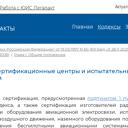
Актуа
Работа с ЮИС Легалакт
Главная
Кодексы
АКТЫ
И
 Российской Федерации" от 19.03.1997 N 60-ФЗ (ред. от 28.11.2025) 
.2026)
|
Глава I. Общие положения
 Сертификационные центры и испытатель
и
ая сертификация, предусмотренная
подпунктом 1 пу
декса, а также сертификация изготовителей рад
и оборудования авиационной электросвязи, ис
воздушного движения, наземного оборудования п
ления беспилотными авиационными системам