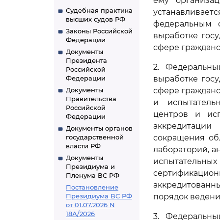
ему организац
Судебная практика
устанавливае
высших судов РФ
федеральным 
Законы Российской
выработке гос
Федерации
сфере гражданс
Документы
Президента
2. Федеральны
Российской
Федерации
выработке гос
Документы
сфере гражданс
Правительства
и испытатель
Российской
центров и исп
Федерации
аккредитации
Документы органов
государственной
сокращения об
власти РФ
лабораторий, а
Документы
испытательны
Президиума и
сертификацион
Пленума ВС РФ
аккредитованн
Постановление
Президиума ВС РФ
порядок ведения
от 01.07.2026 N
18А/2026
3. Федеральны