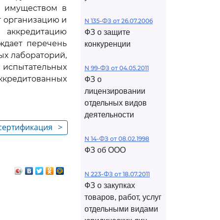
м имуществом в
т организацию и
N 135-ФЗ от 26.07.2006
аккредитацию
ФЗ о защите
ждает перечень
конкуренции
ых лабораторий,
 испытательных
N 99-ФЗ от 04.05.2011
кредитованных
ФЗ о
лицензировании
отдельных видов
деятельности
 сертификация
>
ования,
N 14-ФЗ от 08.02.1998
ФЗ об ООО
дромах,
N 223-ФЗ от 18.07.2011
ета, посадки,
ФЗ о закупках
анских
товаров, работ, услуг
ехнического
отдельными видами
вания