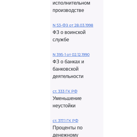
исполнительном
производстве
N 53-ФЗ от 28.03.1998
ФЗ о воинской
службе
N 395-1 от 02.12.1990
ФЗ о банках и
банковской
деятельности
ст. 333 ГК РФ
Уменьшение
неустойки
ст. 317.1 ГК РФ
Проценты по
денежному