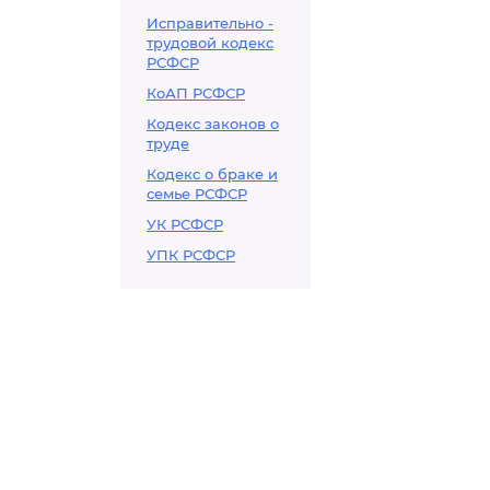
Исправительно -
трудовой кодекс
РСФСР
КоАП РСФСР
Кодекс законов о
труде
Кодекс о браке и
семье РСФСР
УК РСФСР
УПК РСФСР