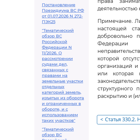
права занима
Постановление
деятельностью н
Президиума ВС РФ
от 01.07.2026 N 272-
Примечание. Л
ПЭК25
настоящей ста
"Тематический
добровольно п
обзор ВС
Российской
Федерации 
Федерации N
неправительст
11/2026. О
которой отсут
рассмотрении
судами дел,
организаций и
связанных с
или которая 
правами на
законодательс
земельные участки
отдельных
структурного 
категорий земель,
раскрытию и (и
изъятых из оборота
и ограниченных в
обороте, и с
использованием
<
Статья 330.2.
таких участков"
по подаче ув
"Тематический
обзор ВС
гражданина Р