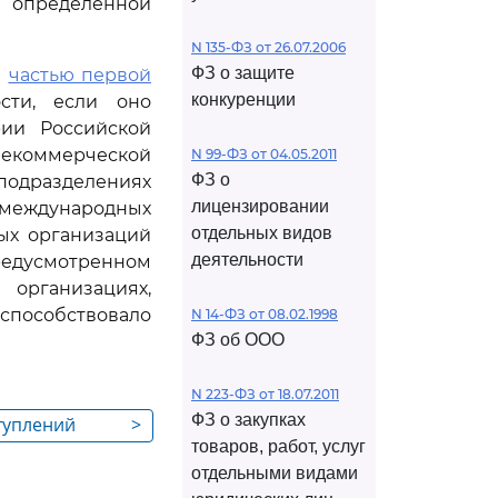
 определенной
N 135-ФЗ от 26.07.2006
ФЗ о защите
е
частью первой
конкуренции
ости, если оно
рии Российской
оммерческой
N 99-ФЗ от 04.05.2011
ФЗ о
подразделениях
лицензировании
 международных
отдельных видов
ых организаций
деятельности
едусмотренном
 организациях,
способствовало
N 14-ФЗ от 08.02.1998
ФЗ об ООО
N 223-ФЗ от 18.07.2011
ФЗ о закупках
ступлений
>
товаров, работ, услуг
отдельными видами