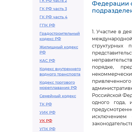
ГК РФ часть 2
Федерации о
ГК РФ часть 3
подразделен
ГК РФ часть 4
ГПК РФ
1. Участие в д
Градостроительный
международной
кодекс РФ
структурных 
Жилищный кодекс
РФ
представитель
неправительст
КАС РФ
порядке, пре
Кодекс внутреннего
некоммерчески
водного транспорта
привлеченно
Кодекс торгового
мореплавания РФ
административ
Российской Фед
Семейный кодекс
одного года, 
ТК РФ
предусмотренн
УИК РФ
исключением с
УК РФ
законодательст
УПК РФ