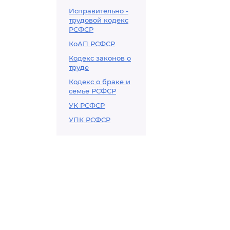
Исправительно -
трудовой кодекс
РСФСР
КоАП РСФСР
Кодекс законов о
труде
Кодекс о браке и
семье РСФСР
УК РСФСР
УПК РСФСР