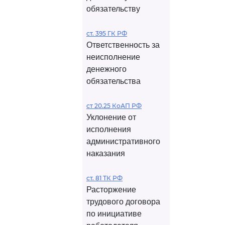
обязательству
ст. 395 ГК РФ
Ответственность за
неисполнение
денежного
обязательства
ст 20.25 КоАП РФ
Уклонение от
исполнения
административного
наказания
ст. 81 ТК РФ
Расторжение
трудового договора
по инициативе