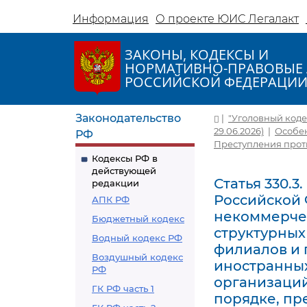
Информация
О проекте ЮИС Легалакт
ЗАКОНЫ, КОДЕКСЫ И
НОРМАТИВНО-ПРАВОВЫЕ 
РОССИЙСКОЙ ФЕДЕРАЦИ
Законодательство
|
"Уголовный кодек
29.06.2026)
|
Особен
РФ
Преступления прот
Кодексы РФ в
действующей
Статья 330.
редакции
Российской
АПК РФ
некоммерчес
Бюджетный кодекс
структурных
Водный кодекс РФ
филиалов и 
Воздушный кодекс
иностранны
РФ
организаций
ГК РФ часть 1
порядке, пр