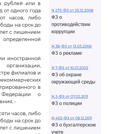
ч рублей или в
 от одного года
N 273-ФЗ от 25.12.2008
ФЗ о
от часов, либо
противодействии
боды на срок до
коррупции
 лет с лишением
 определенной
N 38-ФЗ от 13.03.2006
ФЗ о рекламе
ии иностранной
 организации,
N 7-ФЗ от 10.01.2002
стре филиалов и
ФЗ об охране
некоммерческих
окружающей среды
трированного в
й Федерации о
N 3-ФЗ от 07.02.2011
ния, -
ФЗ о полиции
яти часов, либо
N 402-ФЗ от 06.12.2011
боды на срок до
ФЗ о бухгалтерском
 лет с лишением
учете