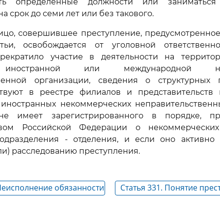
ть определенные должности или заниматься
а срок до семи лет или без такового.
ицо, совершившее преступление, предусмотренно
тьи, освобождается от уголовной ответственн
рекратило участие в деятельности на террито
иностранной или международной нек
венной организации, сведения о структурных 
ствуют в реестре филиалов и представительств
 иностранных некоммерческих неправительственн
не имеет зарегистрированного в порядке, пр
твом Российской Федерации о некоммерческих
подразделения - отделения, и если оно активно 
ли) расследованию преступления.
 Неисполнение обязанности
Статья 331. Понятие пре
едомления о наличии у
против военной службы
оссийской Федерации