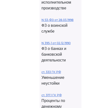
исполнительном
производстве
N 53-ФЗ от 28.03.1998
ФЗ о воинской
службе
N 395-1 от 02.12.1990
ФЗ о банках и
банковской
деятельности
ст. 333 ГК РФ
Уменьшение
неустойки
ст. 317.1 ГК РФ
Проценты по
денежному