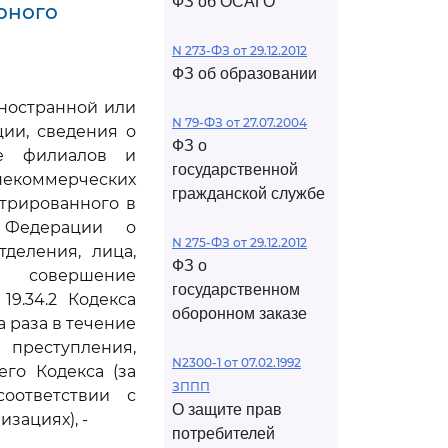
ФЗ об ОСАГО
рного
N 273-ФЗ от 29.12.2012
ФЗ об образовании
иностранной или
N 79-ФЗ от 27.07.2004
ии, сведения о
ФЗ о
ре филиалов и
государственной
некоммерческих
гражданской службе
трированного в
й Федерации о
N 275-ФЗ от 29.12.2012
деления, лица,
ФЗ о
а совершение
государственном
9.34.2 Кодекса
оборонном заказе
 раза в течение
 преступления,
N2300-1 от 07.02.1992
го Кодекса (за
ЗППП
соответствии с
О защите прав
зациях), -
потребителей