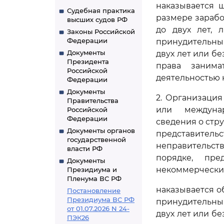
наказывается 
Судебная практика
размере зарабо
высших судов РФ
до двух лет, 
Законы Российской
Федерации
принудительным
Документы
двух лет или б
Президента
права занима
Российской
деятельностью н
Федерации
Документы
2. Организаци
Правительства
или междунар
Российской
Федерации
сведения о стр
Документы органов
представитель
государственной
неправительст
власти РФ
порядке, пре
Документы
некоммерческих
Президиума и
Пленума ВС РФ
наказывается о
Постановление
Президиума ВС РФ
принудительным
от 01.07.2026 N 24-
двух лет или б
ПЭК26