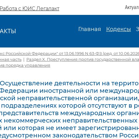
Актуа
Работа с ЮИС Легалакт
Главная
Кодексы
АКТЫ
И
с Российской Федерации" от 13.06.1996 N 63-ФЗ (ред. от 10.06.2026,
ная часть
|
Раздел X. Преступления против государственной вл
ив порядка управления
3. Осуществление деятельности на террит
 Федерации иностранной или междунаро
кой неправительственной организации,
 подразделениях которой отсутствуют в 
представительств международных орган
х некоммерческих неправительственных
 или которая не имеет зарегистрированн
едусмотренном законодательством Росс