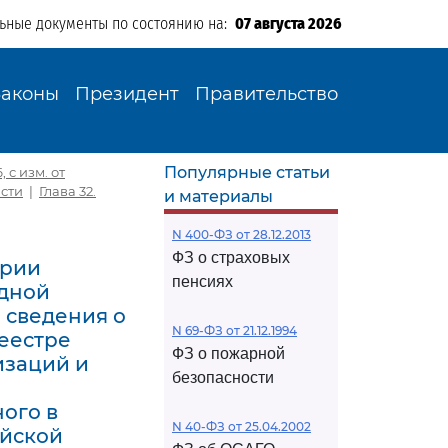
льные документы по состоянию на:
07 августа 2026
Законы
Президент
Правительство
Популярные статьи
 с изм. от
асти
|
Глава 32.
и материалы
N 400-ФЗ от 28.12.2013
ФЗ о страховых
ории
пенсиях
дной
 сведения о
N 69-ФЗ от 21.12.1994
реестре
ФЗ о пожарной
изаций и
безопасности
ого в
N 40-ФЗ от 25.04.2002
ийской