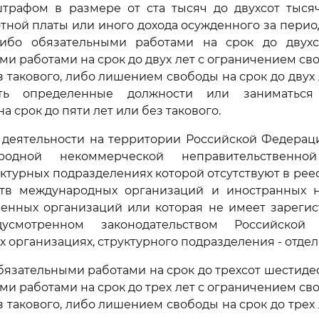
штрафом в размере от ста тысяч до двухсот тыся
тной платы или иного дохода осужденного за период
либо обязательными работами на срок до двухс
и работами на срок до двух лет с ограничением сво
ез такового, либо лишением свободы на срок до двух
ть определенные должности или заниматься
а срок до пяти лет или без такового.
я деятельности на территории Российской Федерац
одной некоммерческой неправительственной
уктурных подразделениях которой отсутствуют в рее
ств международных организаций и иностранных 
венных организаций или которая не имеет зарегис
дусмотренном законодательством Российско
 организациях, структурного подразделения - отделе
бязательными работами на срок до трехсот шестидес
и работами на срок до трех лет с ограничением сво
ез такового, либо лишением свободы на срок до трех