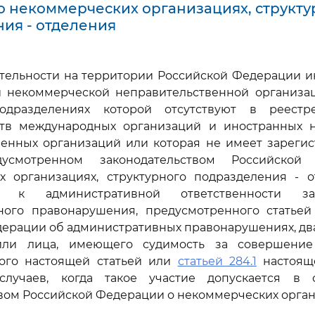
 некоммерческих организациях, структу
ия - отделения
еятельности на территории Российской Федерации 
 некоммерческой неправительственной организац
подразделениях которой отсутствуют в реест
ств международных организаций и иностранных 
венных организаций или которая не имеет зарегис
дусмотренном законодательством Российско
х организациях, структурного подразделения - от
го к административной ответственности з
ного правонарушения, предусмотренного статьей 1
ерации об административных правонарушениях, два
или лица, имеющего судимость за совершение
ого настоящей статьей или
статьей 284.1
настояще
лучаев, когда такое участие допускается в 
вом Российской Федерации о некоммерческих органи