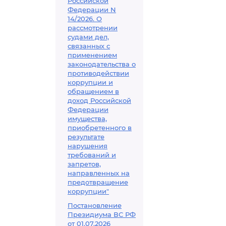
Российской
гражданства (
Федерации N
государства л
14/2026. О
рассмотрении
или иного дей
судами дел,
подтверждающ
связанных с
применением
постоянное п
законодательства о
государстве
противодействии
коррупции и
обращением в
доход Российской
Федерации
имущества,
приобретенного в
результате
нарушения
требований и
запретов,
направленных на
предотвращение
коррупции"
Постановление
Президиума ВС РФ
от 01.07.2026