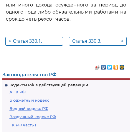
или иного дохода осужденного за период до
одного года либо обязательными работами на
срок до четырехсот часов.
<
Статья 330.1.
Статья 330.3.
>
Уклонение от
Осуществление
исполнения
деятельности на
обязанностей,
территории
предусмотренных
Российской
Законодательство РФ
законодательством
Федерации
Кодексы РФ в действующей редакции
Российской
иностранной или
АПК РФ
Федерации об
международной
Бюджетный кодекс
иностранных агентах
некоммерческой
Водный кодекс РФ
неправительственной
Воздушный кодекс РФ
организации,
сведения о
ГК РФ часть 1