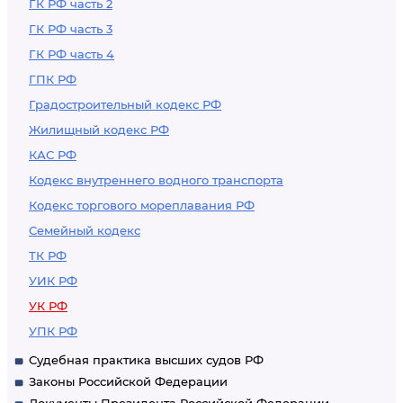
структурных
ГК РФ часть 2
подразделениях
ГК РФ часть 3
которой
ГК РФ часть 4
отсутствуют в
ГПК РФ
реестре филиалов и
Градостроительный кодекс РФ
представительств
Жилищный кодекс РФ
международных
КАС РФ
организаций и
Кодекс внутреннего водного транспорта
иностранных
Кодекс торгового мореплавания РФ
некоммерческих
Семейный кодекс
неправительственных
ТК РФ
организаций или
УИК РФ
которая не имеет
зарегистрированного
УК РФ
в порядке,
УПК РФ
предусмотренном
Судебная практика высших судов РФ
законодательством
Законы Российской Федерации
Российской