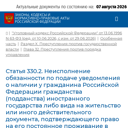
Актуальные документы по состоянию на:
07 августа 2026
ЗАКОНЫ, КОДЕКСЫ И
НОРМАТИВНО-ПРАВОВЫЕ АКТЫ
РОССИЙСКОЙ ФЕДЕРАЦИИ
|
"Уголовный кодекс Российской Федерации" от 13.06.1996
N 63-ФЗ (ред. от 10.06.2026, с изм. от 29.06.2026)
|
Особенная
часть
|
Раздел X. Преступления против государственной
власти
|
Глава 32. Преступления против порядка
управления
Статья 330.2. Неисполнение
обязанности по подаче уведомления
о наличии у гражданина Российской
Федерации гражданства
(подданства) иностранного
государства либо вида на жительство
или иного действительного
документа, подтверждающего право
на его постоянное проживание в