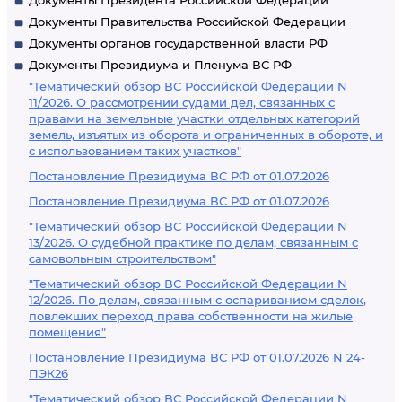
Документы Президента Российской Федерации
Федерации о
Документы Правительства Российской Федерации
некоммерческих
Документы органов государственной власти РФ
Документы Президиума и Пленума ВС РФ
организациях,
"Тематический обзор ВС Российской Федерации N
структурного
11/2026. О рассмотрении судами дел, связанных с
подразделения -
правами на земельные участки отдельных категорий
земель, изъятых из оборота и ограниченных в обороте, и
отделения
с использованием таких участков"
Постановление Президиума ВС РФ от 01.07.2026
Постановление Президиума ВС РФ от 01.07.2026
"Тематический обзор ВС Российской Федерации N
13/2026. О судебной практике по делам, связанным с
самовольным строительством"
"Тематический обзор ВС Российской Федерации N
12/2026. По делам, связанным с оспариванием сделок,
повлекших переход права собственности на жилые
помещения"
Постановление Президиума ВС РФ от 01.07.2026 N 24-
ПЭК26
"Тематический обзор ВС Российской Федерации N