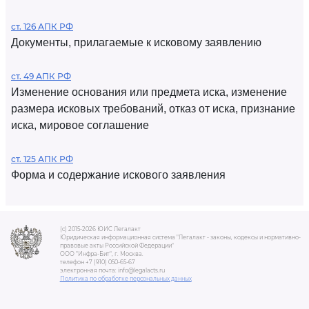
ст. 126 АПК РФ
Документы, прилагаемые к исковому заявлению
ст. 49 АПК РФ
Изменение основания или предмета иска, изменение
размера исковых требований, отказ от иска, признание
иска, мировое соглашение
ст. 125 АПК РФ
Форма и содержание искового заявления
(c) 2015-2026 ЮИС Легалакт
Юридическая информационная система "Легалакт - законы, кодексы и нормативно-
правовые акты Российской Федерации"
ООО "Инфра-Бит", г. Москва.
телефон +7 (910) 050-65-67
электронная почта: info@legalacts.ru
Политика по обработке персональных данных