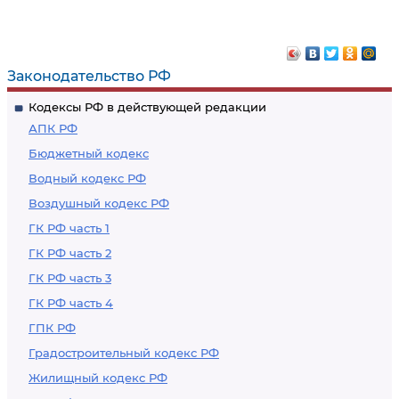
незаконных сделок с
ложных сведений в
недвижимым
межевой план,
имуществом
технический план,
Законодательство РФ
акт обследования,
Кодексы РФ в действующей редакции
проект межевания
АПК РФ
земельного участка
Бюджетный кодекс
или земельных
Водный кодекс РФ
участков либо
Воздушный кодекс РФ
карту-план
территории
ГК РФ часть 1
ГК РФ часть 2
ГК РФ часть 3
ГК РФ часть 4
ГПК РФ
Градостроительный кодекс РФ
Жилищный кодекс РФ