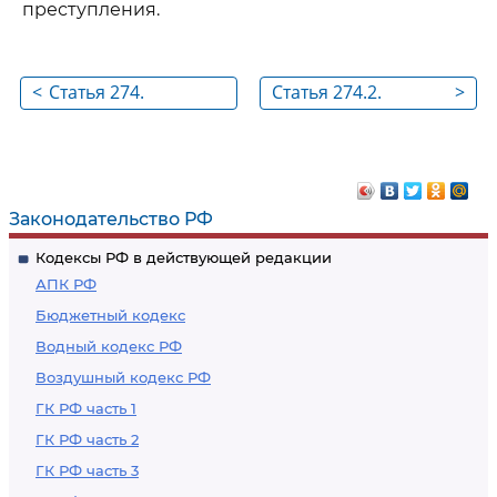
преступления.
<
Статья 274.
Статья 274.2.
>
Нарушение правил
Нарушение правил
эксплуатации
централизованного
средств хранения,
управления
обработки или
техническими
Законодательство РФ
передачи
средствами
Кодексы РФ в действующей редакции
компьютерной
противодействия
АПК РФ
информации и
угрозам
Бюджетный кодекс
информационно-
устойчивости,
Водный кодекс РФ
телекоммуникационных
безопасности и
Воздушный кодекс РФ
сетей
целостности
функционирования
ГК РФ часть 1
на территории
ГК РФ часть 2
Российской
ГК РФ часть 3
Федерации