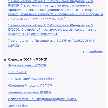
"Тематический обзор ВС Российской Федерации N
11/2026. О рассмотрении судами дел, связанных с
правами на земельные участки отдельных категорий
земель, изъятых из оборота и ограниченных в обороте, и
с использованием таких участков"
"Тематический обзор ВС Российской Федерации N
13/2026. О судебной практике по делам, связанным с
самовольным строительством"
Постановление Президиума ВС РФ от 17.06.2026 N 5-
НАД26
Подробнее...
Кодексы СССР и РСФСР
Водный кодекс РСФСР
ГПК РСФСР
Гражданский кодекс РСФСР
Жилищный кодекс РСФСР
Земельный кодекс РСФСР
Исправительно - трудовой кодекс РСФСР
КоАП РСФСР