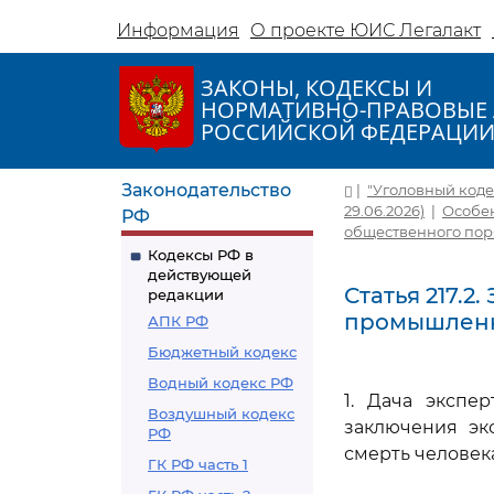
Информация
О проекте ЮИС Легалакт
ЗАКОНЫ, КОДЕКСЫ И
НОРМАТИВНО-ПРАВОВЫЕ 
РОССИЙСКОЙ ФЕДЕРАЦИ
Законодательство
|
"Уголовный кодек
29.06.2026)
|
Особен
РФ
общественного пор
Кодексы РФ в
действующей
Статья 217.
редакции
промышленн
АПК РФ
Бюджетный кодекс
Водный кодекс РФ
1. Дача экспе
Воздушный кодекс
заключения эк
РФ
смерть человек
ГК РФ часть 1