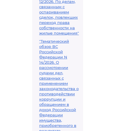
12/2026. По делам,
связанным с
оспариванием
сделок, повлекших
переход права
собственности на
жилые помещения"
"Тематический
обзор ВС
Российской
Федерации N
14/2026. О
рассмотрении
судами дел,
связанных с
применением
законодательства о
противодействии
коррупции и
обращением в
доход Российской
Федерации
имущества,
приобретенного в
результате