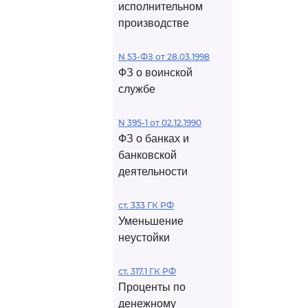
исполнительном
производстве
N 53-ФЗ от 28.03.1998
ФЗ о воинской
службе
N 395-1 от 02.12.1990
ФЗ о банках и
банковской
деятельности
ст. 333 ГК РФ
Уменьшение
неустойки
ст. 317.1 ГК РФ
Проценты по
денежному