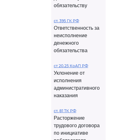
обязательству
ст. 395 ГК РФ
Ответственность за
неисполнение
денежного
обязательства
ст 20.25 КоАП РФ
Уклонение от
исполнения
административного
наказания
ст. 81 ТК РФ
Расторжение
трудового договора
по инициативе