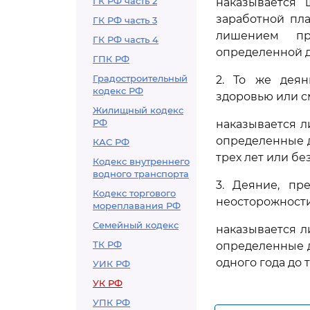
ГК РФ часть 2
наказывается
заработной пл
ГК РФ часть 3
лишением пр
ГК РФ часть 4
определенной де
ГПК РФ
Градостроительный
2. То же деян
кодекс РФ
здоровью или см
Жилищный кодекс
РФ
наказывается л
определенные д
КАС РФ
трех лет или без
Кодекс внутреннего
водного транспорта
3. Деяние, пр
Кодекс торгового
неосторожности 
мореплавания РФ
Семейный кодекс
наказывается л
ТК РФ
определенные д
одного года до т
УИК РФ
УК РФ
УПК РФ