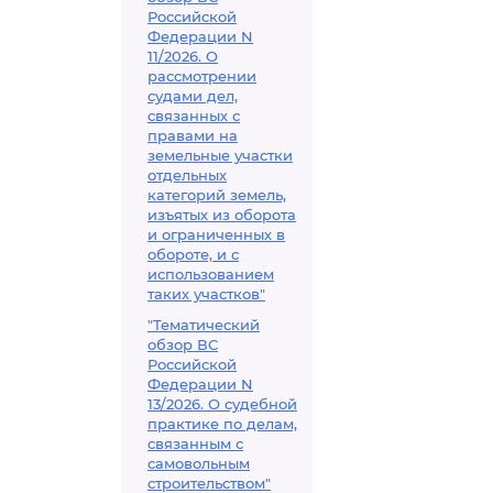
Российской
Федерации N
11/2026. О
рассмотрении
судами дел,
связанных с
правами на
земельные участки
отдельных
категорий земель,
изъятых из оборота
и ограниченных в
обороте, и с
использованием
таких участков"
"Тематический
обзор ВС
Российской
Федерации N
13/2026. О судебной
практике по делам,
связанным с
самовольным
строительством"