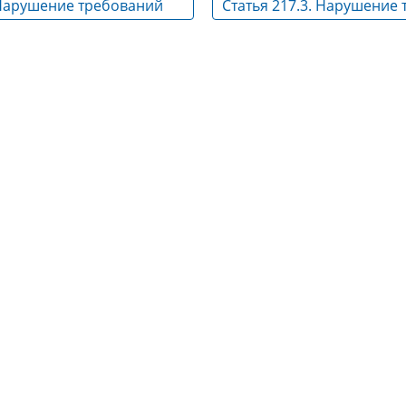
 Нарушение требований
Статья 217.3. Нарушение 
безопасности и
антитеррористической 
тической защищенности
объектов (территорий)
ливно-энергетического