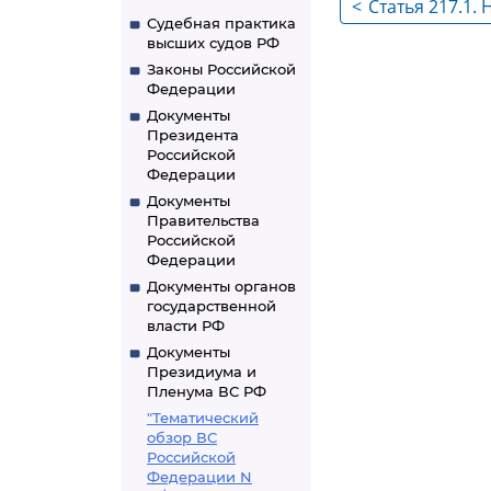
<
Статья 217.1.
Судебная практика
обеспечения 
высших судов РФ
антитеррорис
Законы Российской
Федерации
объектов топ
Документы
комплекса
Президента
Российской
Федерации
Документы
Правительства
Российской
Федерации
Документы органов
государственной
власти РФ
Документы
Президиума и
Пленума ВС РФ
"Тематический
обзор ВС
Российской
Федерации N