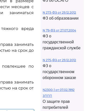
ФЗ об ОСАГО
или в размере
ести месяцев с
и заниматься
N 273-ФЗ от 29.12.2012
ФЗ об образовании
 тяжкого вреда
N 79-ФЗ от 27.07.2004
ФЗ о
государственной
 права занимать
гражданской службе
стью на срок до
N 275-ФЗ от 29.12.2012
ФЗ о
 повлекшее по
государственном
оборонном заказе
 права занимать
стью на срок от
N2300-1 от 07.02.1992
ЗППП
О защите прав
потребителей