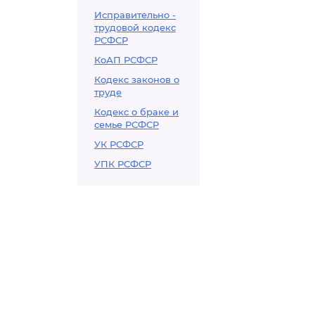
Исправительно -
трудовой кодекс
РСФСР
КоАП РСФСР
Кодекс законов о
труде
Кодекс о браке и
семье РСФСР
УК РСФСР
УПК РСФСР