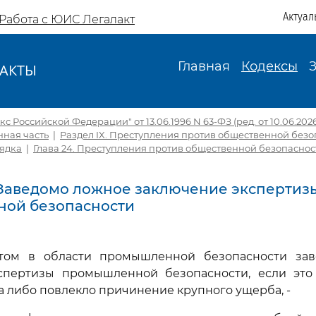
Актуал
Работа с ЮИС Легалакт
Главная
Кодексы
АКТЫ
И
с Российской Федерации" от 13.06.1996 N 63-ФЗ (ред. от 10.06.2026,
ная часть
|
Раздел IX. Преступления против общественной безо
ядка
|
Глава 24. Преступления против общественной безопаснос
2. Заведомо ложное заключение экспертиз
ой безопасности
ртом в области промышленной безопасности за
спертизы промышленной безопасности, если это
а либо повлекло причинение крупного ущерба, -