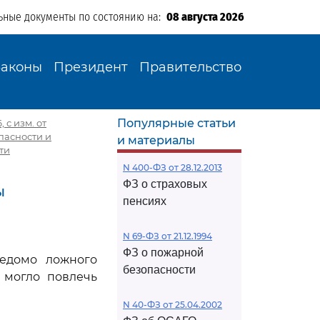
ьные документы по состоянию на:
08 августа 2026
Законы
Президент
Правительство
Популярные статьи
 с изм. от
пасности и
и материалы
ти
N 400-ФЗ от 28.12.2013
ФЗ о страховых
ы
пенсиях
N 69-ФЗ от 21.12.1994
ФЗ о пожарной
ведомо ложного
безопасности
 могло повлечь
N 40-ФЗ от 25.04.2002