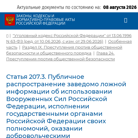
Актуальные документы по состоянию на:
08 августа 2026
ЗАКОНЫ, КОДЕКСЫ И
НОРМАТИВНО-ПРАВОВЫЕ АКТЫ
РОССИЙСКОЙ ФЕДЕРАЦИИ
|
"Уголовный кодекс Российской Федерации" от 13.06.1996
N 63-ФЗ (ред. от 10.06.2026, с изм. от 29.06.2026)
|
Особенная
часть
|
Раздел IX. Преступления против общественной
безопасности и общественного порядка
|
Глава 24.
Преступления против общественной безопасности
Статья 207.3. Публичное
распространение заведомо ложной
информации об использовании
Вооруженных Сил Российской
Федерации, исполнении
государственными органами
Российской Федерации своих
полномочий, оказании
добровольческими