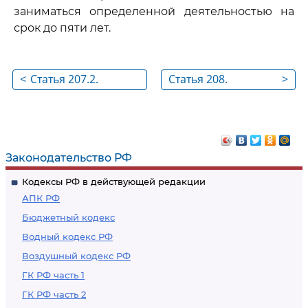
заниматься определенной деятельностью на
срок до пяти лет.
<
Статья 207.2.
Статья 208.
>
Публичное
Организация
распространение
незаконного
заведомо ложной
вооруженного
общественно
формирования или
Законодательство РФ
значимой
участие в нем, а
Кодексы РФ в действующей редакции
информации,
равно участие в
АПК РФ
повлекшее тяжкие
вооруженном
Бюджетный кодекс
последствия
конфликте или
Водный кодекс РФ
военных действиях
Воздушный кодекс РФ
в целях,
противоречащих
ГК РФ часть 1
интересам
ГК РФ часть 2