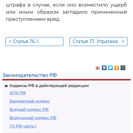
штрафа в случае, если оно возместило ущерб
или иным образом загладило причиненный
преступлением вред.
<
Статья 76.1.
Статья 77. Утратила
>
Освобождение от
силу
уголовной
ответственности в
связи с
Законодательство РФ
возмещением
Кодексы РФ в действующей редакции
ущерба
АПК РФ
Бюджетный кодекс
Водный кодекс РФ
Воздушный кодекс РФ
ГК РФ часть 1