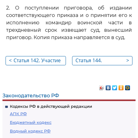
2. О поступлении приговора, об издании
соответствующего приказа и о принятии его к
исполнению командир воинской части в
трехдневный срок извещает суд, вынесший
приговор. Копия приказа направляется в суд.
<
Статья 142. Участие
Статья 144.
>
родительских
Удержания из
комитетов в работе
денежного
воспитательных
содержания
колоний
осужденного
Законодательство РФ
военнослужащего
Кодексы РФ в действующей редакции
АПК РФ
Бюджетный кодекс
Водный кодекс РФ