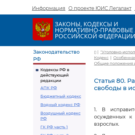
Информация
О проекте ЮИС Легалакт
ЗАКОНЫ, КОДЕКСЫ И
НОРМАТИВНО-ПРАВОВЫЕ 
РОССИЙСКОЙ ФЕДЕРАЦИ
Законодательство
|
"Уголовно-исполн
Кодекс
|
Особенная
РФ
Общие положения и
Кодексы РФ в
действующей
Статья 80. 
редакции
свободы в и
АПК РФ
Бюджетный кодекс
Водный кодекс РФ
1. В исправит
Воздушный кодекс
осужденных к
РФ
взрослых.
ГК РФ часть 1