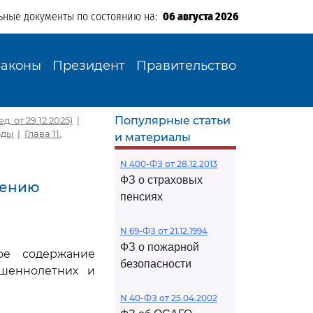
ьные документы по состоянию на:
06 августа 2026
Законы
Президент
Правительство
Популярные статьи
 от 29.12.2025)
|
оды
|
Глава 11.
и материалы
N 400-ФЗ от 28.12.2013
ФЗ о страховых
шению
пенсиях
N 69-ФЗ от 21.12.1994
ФЗ о пожарной
ное содержание
безопасности
шеннолетних и
N 40-ФЗ от 25.04.2002