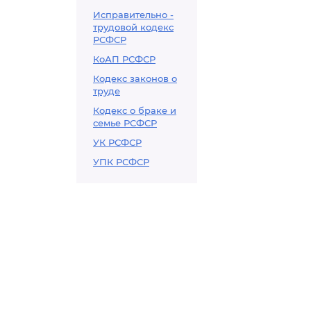
Исправительно -
трудовой кодекс
РСФСР
КоАП РСФСР
Кодекс законов о
труде
Кодекс о браке и
семье РСФСР
УК РСФСР
УПК РСФСР