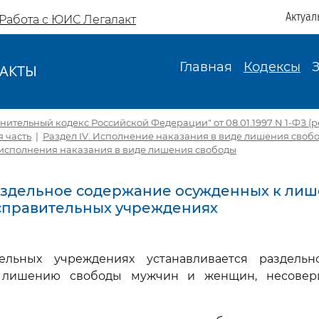
Актуал
Работа с ЮИС Легалакт
Главная
Кодексы
АКТЫ
И
ительный кодекс Российской Федерации" от 08.01.1997 N 1-ФЗ (ред.
 часть
|
Раздел IV. Исполнение наказания в виде лишения своб
сполнения наказания в виде лишения свободы
Раздельное содержание осужденных к ли
справительных учреждениях
ельных учреждениях устанавливается раздель
 лишению свободы мужчин и женщин, несовер