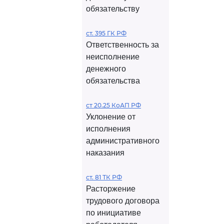
обязательству
ст. 395 ГК РФ
Ответственность за
неисполнение
денежного
обязательства
ст 20.25 КоАП РФ
Уклонение от
исполнения
административного
наказания
ст. 81 ТК РФ
Расторжение
трудового договора
по инициативе