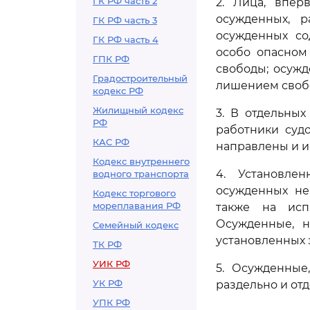
ГК РФ часть 2
2. Лица, впер
осужденных, 
ГК РФ часть 3
осужденных со
ГК РФ часть 4
особо опасном
ГПК РФ
свободы; осуж
Градостроительный
лишением своб
кодекс РФ
Жилищный кодекс
3. В отдельны
РФ
работники суд
КАС РФ
направлены и 
Кодекс внутреннего
4. Установле
водного транспорта
осужденных не
Кодекс торгового
мореплавания РФ
также на исп
Осужденные, н
Семейный кодекс
установленных 
ТК РФ
УИК РФ
5. Осужденные
УК РФ
раздельно и от
УПК РФ