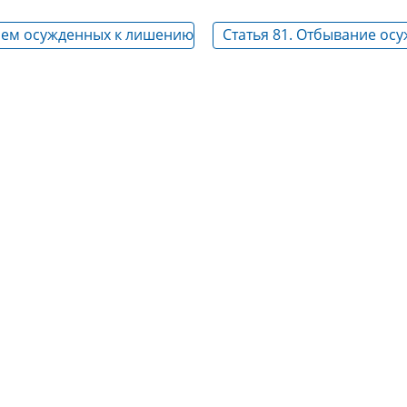
рием осужденных к лишению
Статья 81. Отбывание ос
правительные учреждения
лишению свободы всего 
наказания в одном испр
учреждении