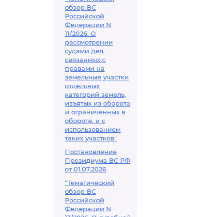
обзор ВС
Российской
Федерации N
11/2026. О
рассмотрении
судами дел,
связанных с
правами на
земельные участки
отдельных
категорий земель,
изъятых из оборота
и ограниченных в
обороте, и с
использованием
таких участков"
Постановление
Президиума ВС РФ
от 01.07.2026
"Тематический
обзор ВС
Российской
Федерации N