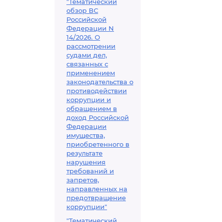
"Тематический
обзор ВС
Российской
Федерации N
14/2026. О
рассмотрении
судами дел,
связанных с
применением
законодательства о
противодействии
коррупции и
обращением в
доход Российской
Федерации
имущества,
приобретенного в
результате
нарушения
требований и
запретов,
направленных на
предотвращение
коррупции"
"Тематический