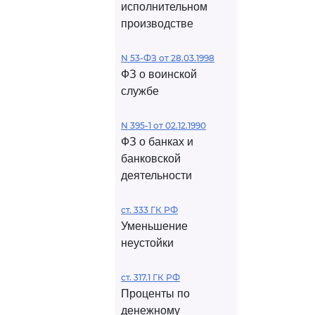
исполнительном
производстве
N 53-ФЗ от 28.03.1998
ФЗ о воинской
службе
N 395-1 от 02.12.1990
ФЗ о банках и
банковской
деятельности
ст. 333 ГК РФ
Уменьшение
неустойки
ст. 317.1 ГК РФ
Проценты по
денежному