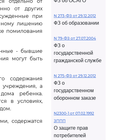
ФЗ об ОСАГО
ся отдельно от
нно от других
осужденные при
N 273-ФЗ от 29.12.2012
ФЗ об образовании
енному лишению
ке помилования
N 79-ФЗ от 27.07.2004
ФЗ о
енные - бывшие
государственной
ния могут быть
гражданской службе
N 275-ФЗ от 29.12.2012
го содержания
ФЗ о
 учреждения, а
государственном
дома ребенка.
оборонном заказе
ся в условиях,
дом.
N2300-1 от 07.02.1992
ми, содержатся
ЗППП
О защите прав
потребителей