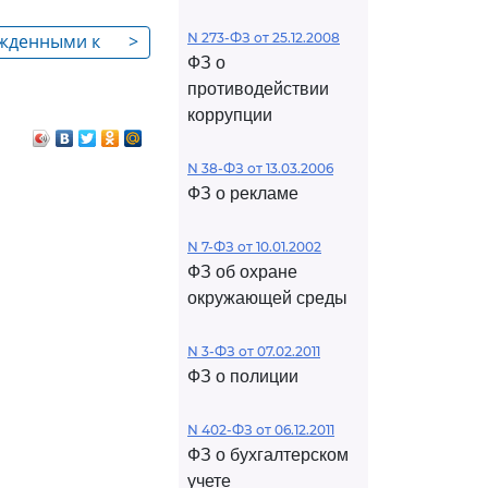
ужденными к
>
N 273-ФЗ от 25.12.2008
ФЗ о
срока
противодействии
авительном
коррупции
N 38-ФЗ от 13.03.2006
ФЗ о рекламе
N 7-ФЗ от 10.01.2002
ФЗ об охране
окружающей среды
N 3-ФЗ от 07.02.2011
ФЗ о полиции
N 402-ФЗ от 06.12.2011
ФЗ о бухгалтерском
учете