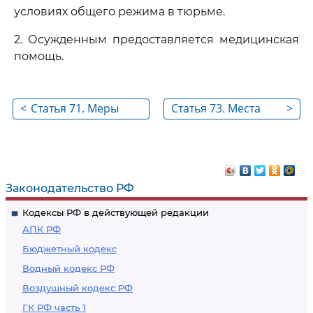
условиях общего режима в тюрьме.
2. Осужденным предоставляется медицинская
помощь.
<
Статья 71. Меры
Статья 73. Места
>
поощрения и
отбывания
взыскания,
лишения свободы
применяемые к
осужденным к аресту
Законодательство РФ
Кодексы РФ в действующей редакции
АПК РФ
Бюджетный кодекс
Водный кодекс РФ
Воздушный кодекс РФ
ГК РФ часть 1