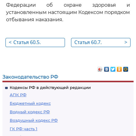
Федерации об охране здоровья и
установленным настоящим Кодексом порядком
отбывания наказания.
<
Статья 60.5.
Статья 60.7.
>
Материально-
Трудоустройство
бытовое
осужденных к
обеспечение
принудительным
осужденных к
работам
Законодательство РФ
принудительным
Кодексы РФ в действующей редакции
работам
АПК РФ
Бюджетный кодекс
Водный кодекс РФ
Воздушный кодекс РФ
ГК РФ часть 1