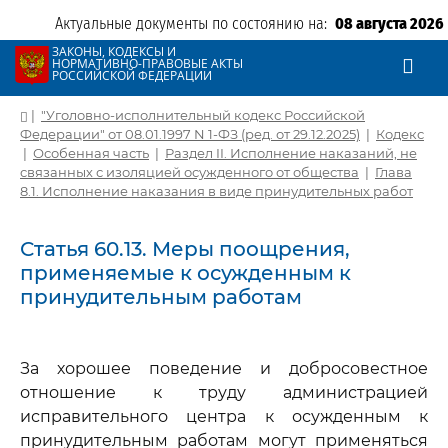
Актуальные документы по состоянию на:
08 августа 2026
ЗАКОНЫ, КОДЕКСЫ И
НОРМАТИВНО-ПРАВОВЫЕ АКТЫ
РОССИЙСКОЙ ФЕДЕРАЦИИ
|
"Уголовно-исполнительный кодекс Российской
Федерации" от 08.01.1997 N 1-ФЗ (ред. от 29.12.2025)
|
Кодекс
|
Особенная часть
|
Раздел II. Исполнение наказаний, не
связанных с изоляцией осужденного от общества
|
Глава
8.1. Исполнение наказания в виде принудительных работ
Статья 60.13. Меры поощрения,
применяемые к осужденным к
принудительным работам
За хорошее поведение и добросовестное
отношение к труду администрацией
исправительного центра к осужденным к
принудительным работам могут применяться