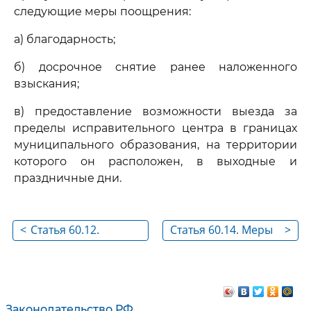
следующие меры поощрения:
а) благодарность;
б) досрочное снятие ранее наложенного
взыскания;
в) предоставление возможности выезда за
пределы исправительного центра в границах
муниципального образования, на территории
которого он расположен, в выходные и
праздничные дни.
<
Статья 60.12.
Статья 60.14. Меры
>
Воспитательная
взыскания,
работа с
применяемые к
осужденными к
осужденным к
принудительным
принудительным
Законодательство РФ