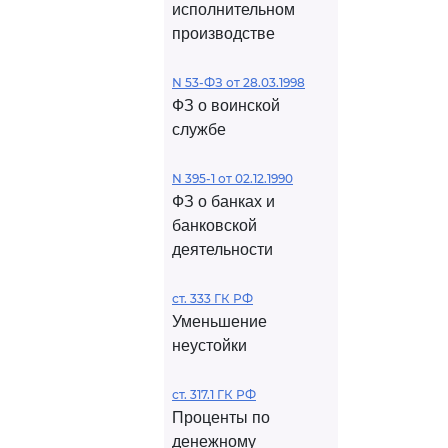
исполнительном
производстве
N 53-ФЗ от 28.03.1998
ФЗ о воинской
службе
N 395-1 от 02.12.1990
ФЗ о банках и
банковской
деятельности
ст. 333 ГК РФ
Уменьшение
неустойки
ст. 317.1 ГК РФ
Проценты по
денежному