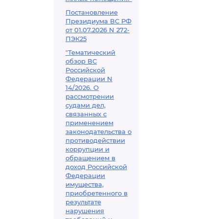
Постановление
Президиума ВС РФ
от 01.07.2026 N 272-
ПЭК25
"Тематический
обзор ВС
Российской
Федерации N
14/2026. О
рассмотрении
судами дел,
связанных с
применением
законодательства о
противодействии
коррупции и
обращением в
доход Российской
Федерации
имущества,
приобретенного в
результате
нарушения