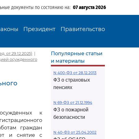
льные документы по состоянию на:
07 августа 2026
Законы
Президент
Правительство
Популярные статьи
 от 29.12.2025)
|
яцией осужденного
и материалы
N 400-ФЗ от 28.12.2013
ФЗ о страховых
ьного
пенсиях
N 69-ФЗ от 21.12.1994
ФЗ о пожарной
осужденных к
безопасности
егистрационного
аботам граждан
N 40-ФЗ от 25.04.2002
ет и снятие с