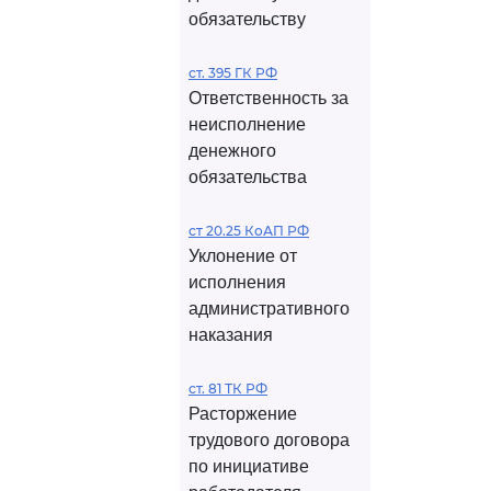
обязательству
ст. 395 ГК РФ
Ответственность за
неисполнение
денежного
обязательства
ст 20.25 КоАП РФ
Уклонение от
исполнения
административного
наказания
ст. 81 ТК РФ
Расторжение
трудового договора
по инициативе