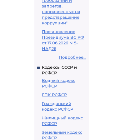
требований и
запретов,
направленных на
предотвращение
коррупции"
Постановление
Президиума ВС РФ
от 17.06.2026 N 5-
НАД26
Подробнее...
Кодексы СССР и
РСФСР
Водный кодекс
РСФСР
ГПК РСФСР
Гражданский
кодекс РСФСР
Жилищный кодекс
РСФСР
Земельный кодекс
РСФСР