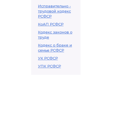
Исправительно -
трудовой кодекс
РСФСР
КоАП РСФСР
Кодекс законов о
труде
Кодекс о браке и
семье РСФСР
УК РСФСР
УПК РСФСР