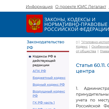
Информация
О проекте ЮИС Легалакт
ЗАКОНЫ, КОДЕКСЫ И
НОРМАТИВНО-ПРАВОВЫЕ 
РОССИЙСКОЙ ФЕДЕРАЦИ
Законодательство
|
"Уголовно-исполн
Кодекс
|
Особенная
РФ
от общества
|
Глава
Кодексы РФ в
действующей
Статья 60.1
редакции
центра
АПК РФ
Бюджетный кодекс
Водный кодекс РФ
1. Админист
Воздушный кодекс
принудительным
РФ
учета по мест
ГК РФ часть 1
Российской Ф