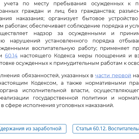
о учета по месту пребывания осужденных к п
ранных граждан и лиц без гражданства; разъяс
ания наказания; организует бытовое устройств
 работам; обеспечивает соблюдение порядка и ус
существляет надзор за осужденными и прин
ию нарушений установленного порядка отбыван
ужденными воспитательную работу; применяет п
и
60.14
настоящего Кодекса меры поощрения и вз
отовке осужденных к принудительным работам к ос
олнения обязанностей, указанных в
части первой
на
настоящим Кодексом, а также нормативными пр
органа исполнительной власти, осуществляющ
еализации государственной политики и нормат
в сфере исполнения уголовных наказаний.
 Удержания из заработной
Статья 60.12. Воспитатель
нных к принудительным
осужденными к принуди