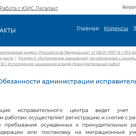
Актуа
Работа с ЮИС Легалакт
Главная
Кодексы
АКТЫ
И
ительный кодекс Российской Федерации" от 08.01.1997 N 1-ФЗ (ред.
 часть
|
Раздел II. Исполнение наказаний, не связанных с изол
 8.1. Исполнение наказания в виде принудительных работ
1. Обязанности администрации исправител
рация исправительного центра ведет учет 
 работам; осуществляет регистрацию и снятие с р
у пребывания осужденных к принудительным р
едерации или постановку на миграционный уч