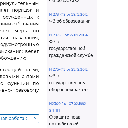
ФЗ об ОСАГО
ринудительным
няет порядок и
N 273-ФЗ от 29.12.2012
о осужденных к
ФЗ об образовании
ловий отбывания
имает меры по
N 79-ФЗ от 27.07.2004
ия наказания;
ФЗ о
редусмотренные
государственной
ыскания; ведет
гражданской службе
вобождению.
стоящей статьи,
N 275-ФЗ от 29.12.2012
ФЗ о
авовыми актами
государственном
его функции по
оборонном заказе
ивно-правовому
N2300-1 от 07.02.1992
ЗППП
О защите прав
ная работа с
>
потребителей
тельным