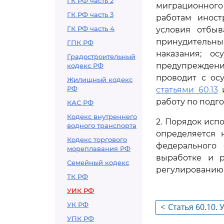
ГК РФ часть 2
миграционног
ГК РФ часть 3
работам иност
ГК РФ часть 4
условия отбыв
принудительным
ГПК РФ
наказания; о
Градостроительный
предупрежден
кодекс РФ
проводит с ос
Жилищный кодекс
РФ
статьями 60.13
работу по подг
КАС РФ
Кодекс внутреннего
2. Порядок исп
водного транспорта
определяется 
Кодекс торгового
федерального 
мореплавания РФ
выработке и р
Семейный кодекс
регулированию 
ТК РФ
УИК РФ
УК РФ
<
Статья 60.10.
УПК РФ
платы осужде