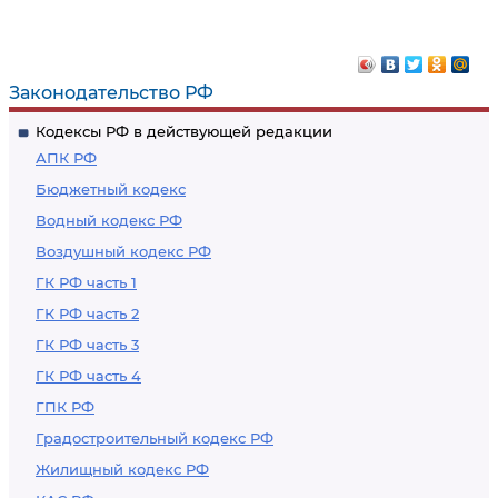
осужденного к
наказания в виде
лишению права
исправительных
занимать
работ
Законодательство РФ
определенные
Кодексы РФ в действующей редакции
должности или
АПК РФ
заниматься
Бюджетный кодекс
определенной
Водный кодекс РФ
деятельностью
Воздушный кодекс РФ
ГК РФ часть 1
ГК РФ часть 2
ГК РФ часть 3
ГК РФ часть 4
ГПК РФ
Градостроительный кодекс РФ
Жилищный кодекс РФ