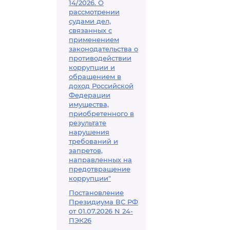
14/2026. О
рассмотрении
судами дел,
связанных с
применением
законодательства о
противодействии
коррупции и
обращением в
доход Российской
Федерации
имущества,
приобретенного в
результате
нарушения
требований и
запретов,
направленных на
предотвращение
коррупции"
Постановление
Президиума ВС РФ
от 01.07.2026 N 24-
ПЭК26