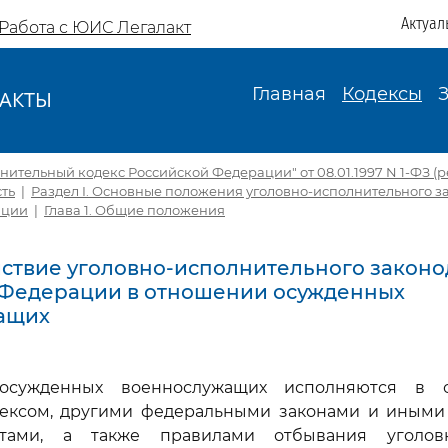
Актуал
Работа с ЮИС Легалакт
Главная
Кодексы
АКТЫ
И
ительный кодекс Российской Федерации" от 08.01.1997 N 1-ФЗ (ред.
ть
|
Раздел I. Основные положения уголовно-исполнительного з
ации
|
Глава 1. Общие положения
ействие уголовно-исполнительного законо
 Федерации в отношении осужденных
ащих
 осужденных военнослужащих исполняются в с
ексом, другими федеральными законами и иным
тами, а также правилами отбывания уголов