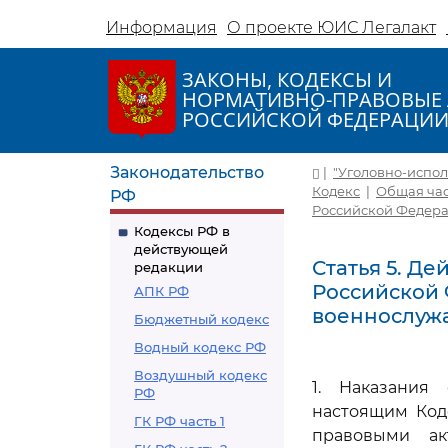
Информация
О проекте ЮИС Легалакт
ЗАКОНЫ, КОДЕКСЫ И
НОРМАТИВНО-ПРАВОВЫЕ 
РОССИЙСКОЙ ФЕДЕРАЦИ
Законодательство
|
"Уголовно-исполн
Кодекс
|
Общая час
РФ
Российской Федер
Кодексы РФ в
действующей
Статья 5. Д
редакции
Российской
АПК РФ
военнослуж
Бюджетный кодекс
Водный кодекс РФ
Воздушный кодекс
1. Наказания
РФ
настоящим Код
ГК РФ часть 1
правовыми ак