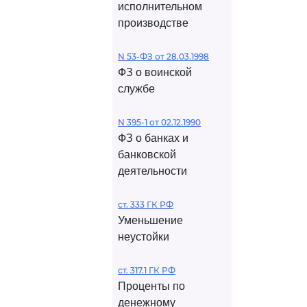
исполнительном
производстве
N 53-ФЗ от 28.03.1998
ФЗ о воинской
службе
N 395-1 от 02.12.1990
ФЗ о банках и
банковской
деятельности
ст. 333 ГК РФ
Уменьшение
неустойки
ст. 317.1 ГК РФ
Проценты по
денежному