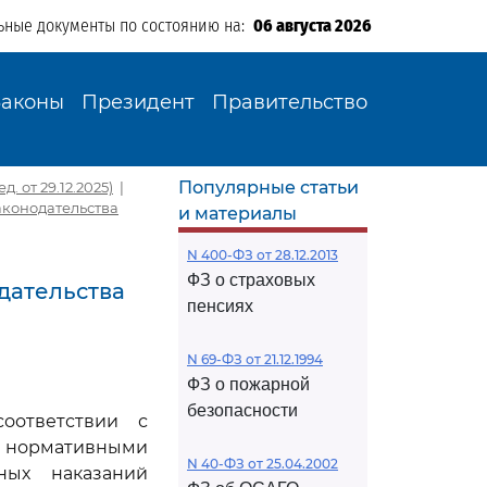
ьные документы по состоянию на:
06 августа 2026
Законы
Президент
Правительство
Популярные статьи
 от 29.12.2025)
|
аконодательства
и материалы
N 400-ФЗ от 28.12.2013
ФЗ о страховых
дательства
пенсиях
N 69-ФЗ от 21.12.1994
ФЗ о пожарной
безопасности
оответствии с
и нормативными
N 40-ФЗ от 25.04.2002
ных наказаний