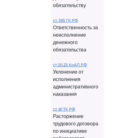
обязательству
ст. 395 ГК РФ
Ответственность за
неисполнение
денежного
обязательства
ст 20.25 КоАП РФ
Уклонение от
исполнения
административного
наказания
ст. 81 ТК РФ
Расторжение
трудового договора
по инициативе