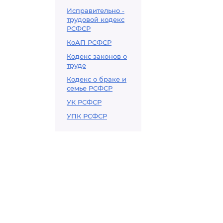
Исправительно -
трудовой кодекс
РСФСР
КоАП РСФСР
Кодекс законов о
труде
Кодекс о браке и
семье РСФСР
УК РСФСР
УПК РСФСР