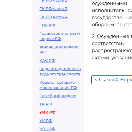
ГК РФ часть 2
осужденными
ГК РФ часть 3
исполнительно
ГК РФ часть 4
государственн
обороны, по со
ГПК РФ
Градостроительный
2. Осужденные 
кодекс РФ
соответстви
Жилищный кодекс
распространя
РФ
актами, указан
КАС РФ
Кодекс внутреннего
водного транспорта
<
Статья 4. Но
Кодекс торгового
по вопросам 
мореплавания РФ
Семейный кодекс
ТК РФ
УИК РФ
УК РФ
УПК РФ