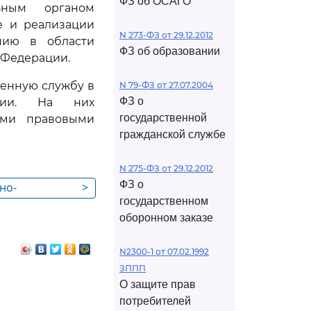
ФЗ об ОСАГО
ьным органом
е и реализации
N 273-ФЗ от 29.12.2012
анию в области
ФЗ об образовании
 Федерации.
оенную службу в
N 79-ФЗ от 27.07.2004
ФЗ о
ации. На них
государственной
ыми правовыми
гражданской службе
N 275-ФЗ от 29.12.2012
ФЗ о
но-
>
государственном
ательства
оборонном заказе
 пространстве
N2300-1 от 07.02.1992
ЗППП
О защите прав
потребителей