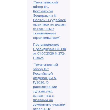
"Тематический
обзор ВС
Российской
Федерации N
13/2026. О судебной
практике по делам,
связанным с
самовольным
строительством"
Постановление
Президиума ВС РФ
от 01.07.2026 N 272-
ПЭК25
"Тематический
обзор ВС
Российской
Федерации N
11/2026. О
рассмотрении
судами дел,
связанных с
правами на
земельные участки
отдельных