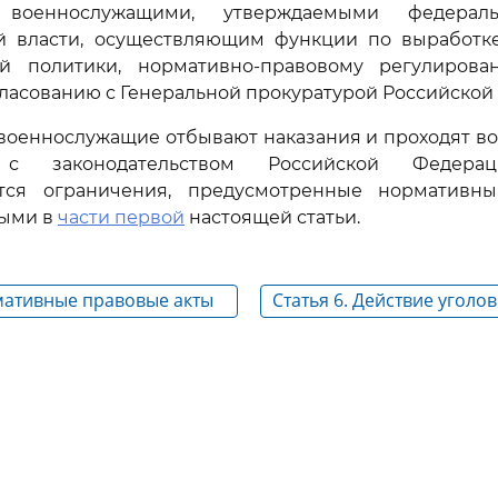
 военнослужащими, утверждаемыми федерал
й власти, осуществляющим функции по выработк
ой политики, нормативно-правовому регулиров
гласованию с Генеральной прокуратурой Российской
военнослужащие отбывают наказания и проходят в
и с законодательством Российской Федер
ются ограничения, предусмотренные нормативн
ными в
части первой
настоящей статьи.
рмативные правовые акты
Статья 6. Действие уголов
исполнения наказаний
исполнительного законод
Российской Федерации в
и во времени