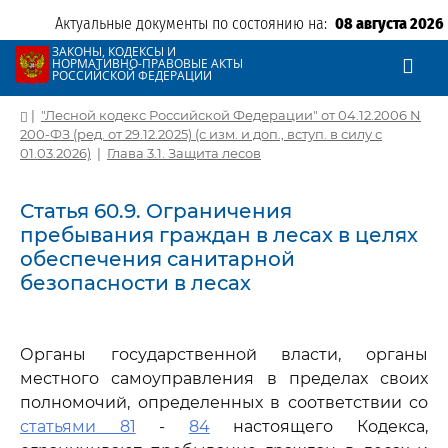
Актуальные документы по состоянию на:
08 августа 2026
ЗАКОНЫ, КОДЕКСЫ И
НОРМАТИВНО-ПРАВОВЫЕ АКТЫ
РОССИЙСКОЙ ФЕДЕРАЦИИ
|
"Лесной кодекс Российской Федерации" от 04.12.2006 N
200-ФЗ (ред. от 29.12.2025) (с изм. и доп., вступ. в силу с
01.03.2026)
|
Глава 3.1. Защита лесов
Статья 60.9. Ограничения
пребывания граждан в лесах в целях
обеспечения санитарной
безопасности в лесах
Органы государственной власти, органы
местного самоуправления в пределах своих
полномочий, определенных в соответствии со
статьями 81
-
84
настоящего Кодекса,