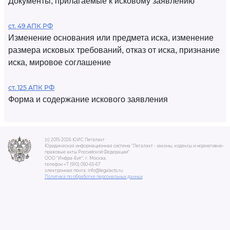
Документы, прилагаемые к исковому заявлению
ст. 49 АПК РФ
Изменение основания или предмета иска, изменение
размера исковых требований, отказ от иска, признание
иска, мировое соглашение
ст. 125 АПК РФ
Форма и содержание искового заявления
(c) 2015-2026 ЮИС Легалакт
Юридическая информационная система "Легалакт - законы, кодексы и нормативно-
правовые акты Российской Федерации"
ООО "Инфра-Бит", г. Москва.
телефон +7 (910) 050-65-67
электронная почта: info@legalacts.ru
Политика по обработке персональных данных