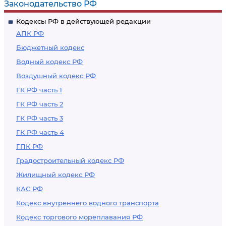
Законодательство РФ
изучения недр,
эксплуатации
Кодексы РФ в действующей редакции
разведки и добычи
гидротехнических
АПК РФ
полезных
сооружений, в том
Бюджетный кодекс
ископаемых
числе образующих
Водный кодекс РФ
водохранилища и
Воздушный кодекс РФ
иные
искусственные
ГК РФ часть 1
водные объекты,
ГК РФ часть 2
размещения
ГК РФ часть 3
водохранилищ и
ГК РФ часть 4
иных искусственных
ГПК РФ
водных объектов,
Градостроительный кодекс РФ
создания и
Жилищный кодекс РФ
расширения
КАС РФ
территорий
Кодекс внутреннего водного транспорта
морских и речных
Кодекс торгового мореплавания РФ
портов