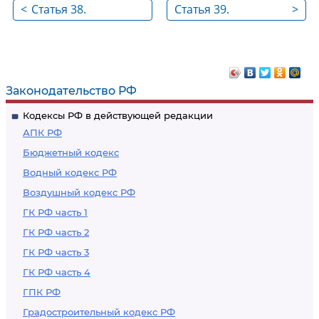
<
Статья 38.
Статья 39.
>
Использование
Выращивание
лесов для ведения
лесных плодовых,
сельского хозяйства
ягодных,
декоративных
Законодательство РФ
растений,
Кодексы РФ в действующей редакции
лекарственных
АПК РФ
растений
Бюджетный кодекс
Водный кодекс РФ
Воздушный кодекс РФ
ГК РФ часть 1
ГК РФ часть 2
ГК РФ часть 3
ГК РФ часть 4
ГПК РФ
Градостроительный кодекс РФ