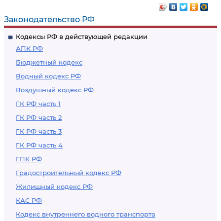
капитальный ремонт,
целях развития
ввод в эксплуатацию
лесного комплекса
Законодательство РФ
и вывод из
Кодексы РФ в действующей редакции
эксплуатации, снос,
АПК РФ
ликвидация и
Бюджетный кодекс
консервация
Водный кодекс РФ
объектов
Воздушный кодекс РФ
капитального
строительства, не
ГК РФ часть 1
связанных с
ГК РФ часть 2
созданием лесной
ГК РФ часть 3
инфраструктуры
ГК РФ часть 4
ГПК РФ
Градостроительный кодекс РФ
Жилищный кодекс РФ
КАС РФ
Кодекс внутреннего водного транспорта