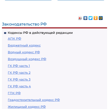
Нарушение
Нарушение
санитарно-
санитарно-
эпидемиологических
эпидемиологических
требований к
требований к
Законодательство РФ
эксплуатации жилых
организации
Кодексы РФ в действующей редакции
помещений и
питания населения
АПК РФ
общественных
Бюджетный кодекс
помещений, зданий,
Водный кодекс РФ
сооружений и
Воздушный кодекс РФ
транспорта
ГК РФ часть 1
ГК РФ часть 2
ГК РФ часть 3
ГК РФ часть 4
ГПК РФ
Градостроительный кодекс РФ
Жилищный кодекс РФ