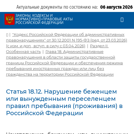
Актуальные документы по состоянию на:
06 августа 2026
ЗАКОНЫ, КОДЕКСЫ И
НОРМАТИВНО-ПРАВОВЫЕ АКТЫ
РОССИЙСКОЙ ФЕДЕРАЦИИ
|
"Кодекс Российской Федерации об административных
правонарушениях" от 30.12.2001 N 195-ФЗ (ред. от 23.03.2026)
(с изм. и доп., вступ. в силу с 03.04.2026)
|
Раздел II.
Особенная часть
|
Глава 18. Административные
правонарушения в области защиты государственной
границы Российской Федерации и обеспечения режима
пребывания иностранных граждан или лиц без
гражданства на территории Российской Федерации
Статья 18.12. Нарушение беженцем
или вынужденным переселенцем
правил пребывания (проживания) в
Российской Федерации