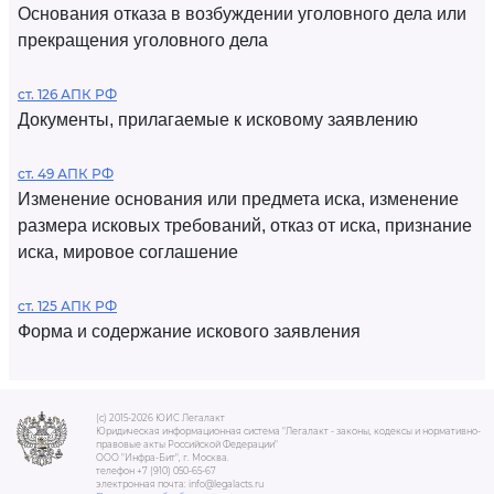
Основания отказа в возбуждении уголовного дела или
прекращения уголовного дела
ст. 126 АПК РФ
Документы, прилагаемые к исковому заявлению
ст. 49 АПК РФ
Изменение основания или предмета иска, изменение
размера исковых требований, отказ от иска, признание
иска, мировое соглашение
ст. 125 АПК РФ
Форма и содержание искового заявления
(c) 2015-2026 ЮИС Легалакт
Юридическая информационная система "Легалакт - законы, кодексы и нормативно-
правовые акты Российской Федерации"
ООО "Инфра-Бит", г. Москва.
телефон +7 (910) 050-65-67
электронная почта: info@legalacts.ru